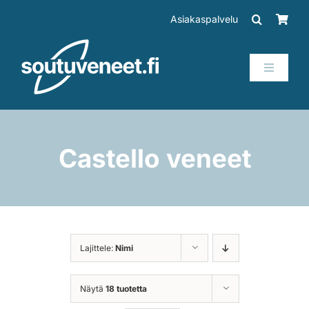
Skip
Asiakaspalvelu
to
content
Toggle
Navigati
Veneet
Perämoottorit
Castello veneet
Trailerit
SUP-laudat
Lajittele:
Nimi
Tarvikkeet
Näytä
18 tuotetta