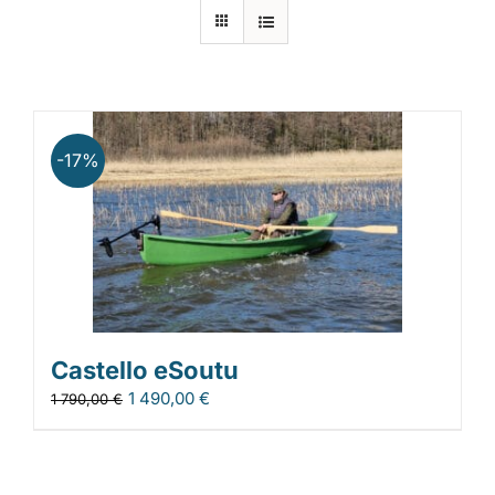
Laiturit
Valmistajat
-17%
Rahoitus
Asiakaskokemuksia
Castello eSoutu
1 490,00
€
1 790,00
€