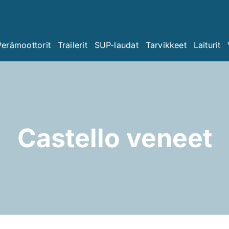
Perämoottorit
Trailerit
SUP-laudat
Tarvikkeet
Laiturit
Castello veneet