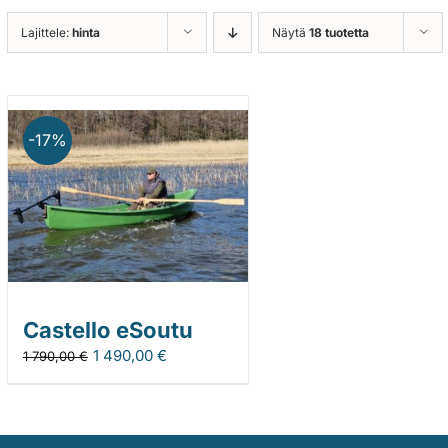
Lajittele:
hinta
Näytä
18 tuotetta
-17%
Castello eSoutu
1 490,00
€
1 790,00
€