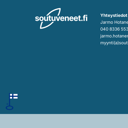
Yhteystiedot
Jarmo Hotan
040 8336 55
jarmo.hotanen
myynti(a)sout