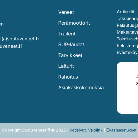
Veneet
Artikkelit
Takuuehd
Perämoottorit
en
Palautus j
3
Maksutav
Trailerit
(a)soutuveneet.fi
Toimituse
SUP-laudat
Rekisteri- 
uveneet.fi
Evästekäy
Tarvikkeet
Laiturit
Rahoitus
Asiakaskokemuksia
Copyright Soutuveneet.fi © 2025 |
Kotisivut: Valolink
|
Evästeasetukset