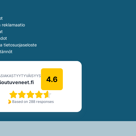
ot
a reklamaatio
at
hdot
ja tietosuojaseloste
tännöt
ASIAKASTYYTYVÄISYYS
4.6
Soutuveneet.fi
Based on 288 responses