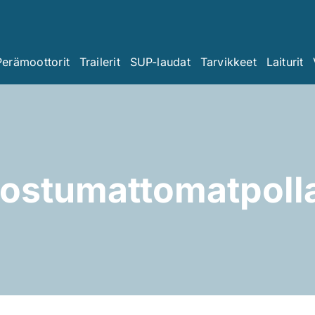
Perämoottorit
Trailerit
SUP-laudat
Tarvikkeet
Laiturit
ostumattomatpolla