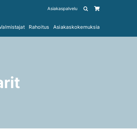
Asiakaspalvelu
Valmistajat
Rahoitus
Asiakaskokemuksia
rit