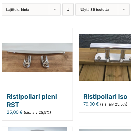
Lajittele:
hinta
Näytä
36 tuotetta
Ristipollari pieni
Ristipollari iso
RST
79,00
€
(sis. alv 25,5%)
25,00
€
(sis. alv 25,5%)