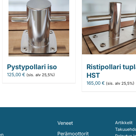
Pystypollari iso
Ristipollari tupl
HST
125,00
€
(sis. alv 25,5%)
165,00
€
(sis. alv 25,5%)
Veneet
Artikkelit
Takuuehd
Perämoottorit
en
Palautus j