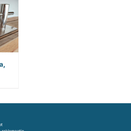
a,
ot
a reklamaatio