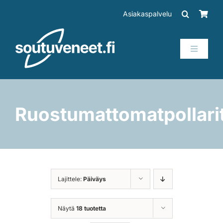
Skip
Asiakaspalvelu
to
content
Toggle
Navigati
Veneet
Perämoottorit
Ruostumattomatpollari
Trailerit
SUP-laudat
Lajittele:
Päiväys
Tarvikkeet
Näytä
18 tuotetta