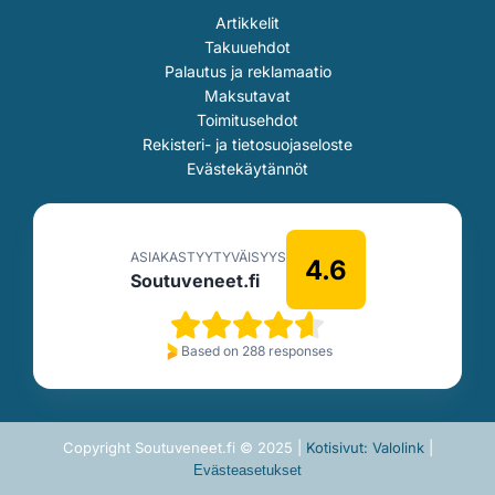
Artikkelit
Takuuehdot
Palautus ja reklamaatio
Maksutavat
Toimitusehdot
Rekisteri- ja tietosuojaseloste
Evästekäytännöt
ASIAKASTYYTYVÄISYYS
4.6
Soutuveneet.fi
Based on 288 responses
Copyright Soutuveneet.fi © 2025 |
Kotisivut: Valolink
|
Evästeasetukset