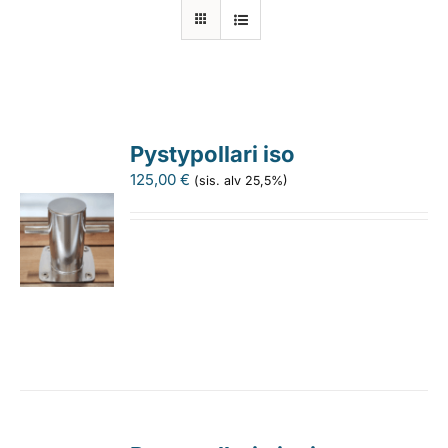
Laiturit
Valmistajat
Pystypollari iso
Rahoitus
125,00
€
(sis. alv 25,5%)
Asiakaskokemuksia