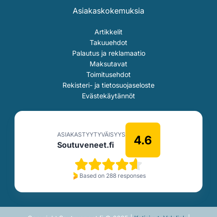
Asiakaskokemuksia
Artikkelit
Takuuehdot
Palautus ja reklamaatio
Maksutavat
Toimitusehdot
Rekisteri- ja tietosuojaseloste
Evästekäytännöt
ASIAKASTYYTYVÄISYYS
4.6
Soutuveneet.fi
Based on 288 responses