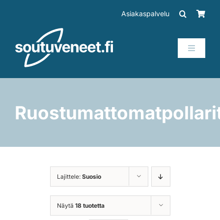
Skip
Asiakaspalvelu
to
content
Toggle
Navigati
Veneet
Perämoottorit
Ruostumattomatpollari
Trailerit
SUP-laudat
Lajittele:
Suosio
Tarvikkeet
Näytä
18 tuotetta