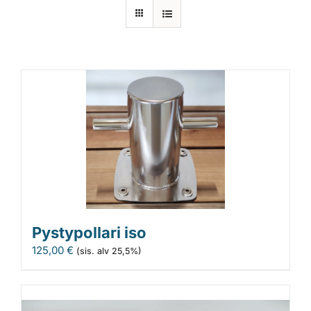
Laiturit
Valmistajat
Rahoitus
Asiakaskokemuksia
Pystypollari iso
125,00
€
(sis. alv 25,5%)