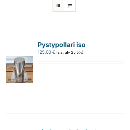
Laiturit
Valmistajat
Pystypollari iso
Rahoitus
125,00
€
(sis. alv 25,5%)
Asiakaskokemuksia