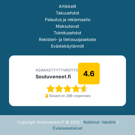
Artikkelit
Takuuehdot
Palautus ja reklamaatio
Maksutavat
Toimitusehdot
Rekisteri- ja tietosuojaseloste
Evästekäytännöt
ASIAKASTYYTYVÄISYYS
4.6
Soutuveneet.fi
Based on 288 responses
Copyright Soutuveneet.fi © 2025 |
Kotisivut: Valolink
|
Evästeasetukset