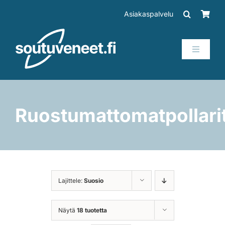
Skip
Asiakaspalvelu
to
content
Toggle
Navigati
Veneet
Perämoottorit
Ruostumattomatpollari
Trailerit
SUP-laudat
Lajittele:
Suosio
Tarvikkeet
Näytä
18 tuotetta