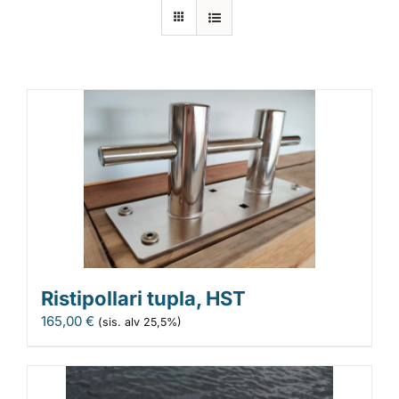
Laiturit
Valmistajat
Rahoitus
Asiakaskokemuksia
Ristipollari tupla, HST
165,00
€
(sis. alv 25,5%)