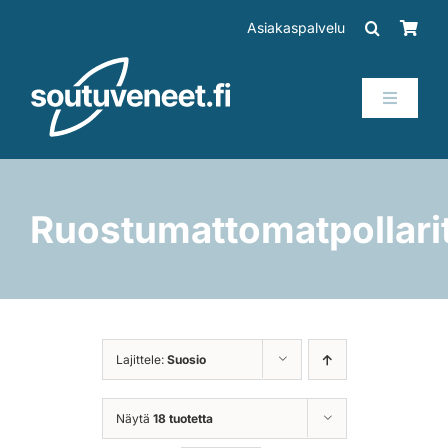
Skip
Asiakaspalvelu
to
content
Toggle
Navigati
Veneet
Perämoottorit
Ruostumattomatpollari
Trailerit
SUP-laudat
Lajittele:
Suosio
Tarvikkeet
Näytä
18 tuotetta