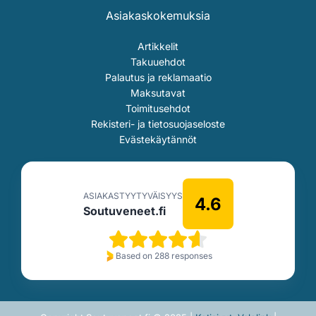
Asiakaskokemuksia
Artikkelit
Takuuehdot
Palautus ja reklamaatio
Maksutavat
Toimitusehdot
Rekisteri- ja tietosuojaseloste
Evästekäytännöt
ASIAKASTYYTYVÄISYYS
4.6
Soutuveneet.fi
Based on 288 responses