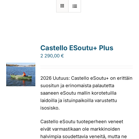
Laiturit
Valmistajat
Castello ESoutu+ Plus
Rahoitus
2 290,00
€
Asiakaskokemuksia
2026 Uutuus: Castello eSoutu+ on erittäin
suositun ja erinomaista palautetta
saaneen eSoutu mallin korotetuilla
laidoilla ja istuinpaikoilla varustettu
isosisko.
Castello eSoutu tuoteperheen veneet
eivät varmastikaan ole markkinoiden
halvimpia soudettavia veneitä, mutta ne