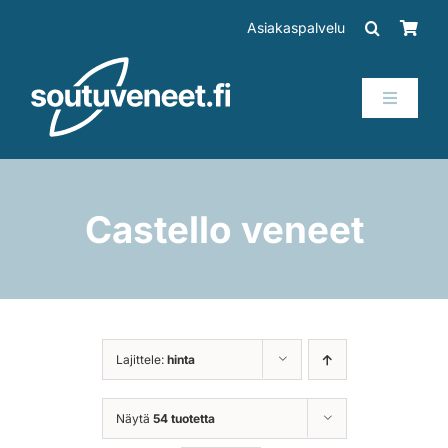
Skip
Asiakaspalvelu
to
content
Toggle
Navigati
Veneet
Perämoottorit
Castello veneet
Trailerit
SUP-laudat
Lajittele:
hinta
Tarvikkeet
Näytä
54 tuotetta