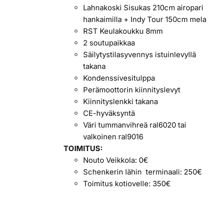
Lahnakoski Sisukas 210cm airopari
hankaimilla + Indy Tour 150cm mela
RST Keulakoukku 8mm
2 soutupaikkaa
Säilytystilasyvennys istuinlevyllä
takana
Kondenssivesitulppa
Perämoottorin kiinnityslevyt
Kiinnityslenkki takana
CE-hyväksyntä
Väri tummanvihreä ral6020 tai
valkoinen ral9016
TOIMITUS:
Nouto Veikkola: 0€
Schenkerin lähin terminaali: 250€
Toimitus kotiovelle: 350€