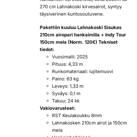
270 cm Lahnakoski kirvesairot, syntyy
täysiverinen kuntosoutuvene.
Pakettiin kuuluu Lahnakoski Sisukas
210cm airopari hankaimilla + Indy Tour
150cm mela (Norm. 120€)
Tekniset
tiedot:
Vuosimalli: 2025
Pituus: 4,33 m
Runkomateriaali: lujitemuovi
Paino: 63 kg
Leveys: 1,33 m
Syväys: 0,1 m
Takuu: 24 kk
Vakiovarusteet:
RST Keulakoukku 8mm
Lahnakosken 210cm airot ja 150cm
mela