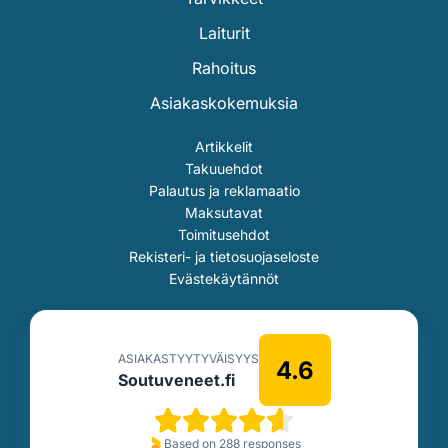
Laiturit
Rahoitus
Asiakaskokemuksia
Artikkelit
Takuuehdot
Palautus ja reklamaatio
Maksutavat
Toimitusehdot
Rekisteri- ja tietosuojaseloste
Evästekäytännöt
ASIAKASTYYTYVÄISYYS
4.6
Soutuveneet.fi
Based on 288 responses