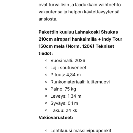
ovat turvallisin ja laadukkain vaihtoehto
vakautensa ja helpon käytettävyytensä
ansiosta.
Pakettiin kuuluu Lahnakoski Sisukas
210cm airopari hankaimilla + Indy Tour
150cm mela (Norm. 120€)
Tekniset
tiedot:
Vuosimalli: 2026
Laji: soutuveneet
Pituus: 4,34 m
Runkomateriaali: lujitemuovi
Paino: 75 kg
Leveys: 1,34 m
Syväys: 0,1 m
Takuu: 24 kk
Vakiovarusteet:
Lehtikuusi massiivipuupenkit