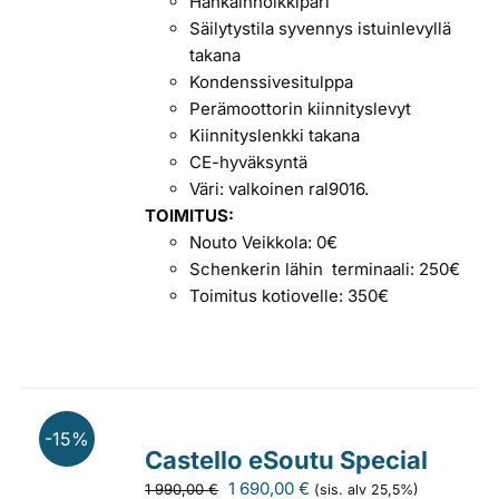
Hankainholkkipari
Säilytystila syvennys istuinlevyllä
takana
Kondenssivesitulppa
Perämoottorin kiinnityslevyt
Kiinnityslenkki takana
CE-hyväksyntä
Väri: valkoinen ral9016.
TOIMITUS:
Nouto Veikkola: 0€
Schenkerin lähin terminaali: 250€
Toimitus kotiovelle: 350€
-15%
Castello eSoutu Special
Alkuperäinen
Nykyinen
1 690,00
€
1 990,00
€
(sis. alv 25,5%)