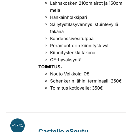
Lahnakosken 210cm airot ja 150cm
mela
Hankainholkkipari
Säilytystilasyvennys istuinlevyllä
takana
Kondenssivesitulppa
Perämoottorin kiinnityslevyt
Kiinnityslenkki takana
CE-hyväksyntä
TOIMITUS:
Nouto Veikkola: 0€
Schenkerin lähin terminaali: 250€
Toimitus kotiovelle: 350€
-17%
Castello eSoutu