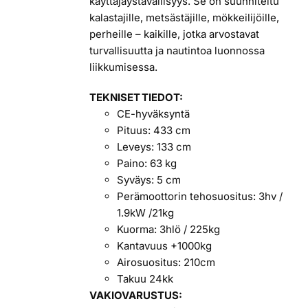
käyttäjäystävällisyys. Se on suunniteltu
kalastajille, metsästäjille, mökkeilijöille,
perheille – kaikille, jotka arvostavat
turvallisuutta ja nautintoa luonnossa
liikkumisessa.
TEKNISET TIEDOT:
CE-hyväksyntä
Pituus: 433 cm
Leveys: 133 cm
Paino: 63 kg
Syväys: 5 cm
Perämoottorin tehosuositus: 3hv /
1.9kW /21kg
Kuorma: 3hlö / 225kg
Kantavuus +1000kg
Airosuositus: 210cm
Takuu 24kk
VAKIOVARUSTUS: