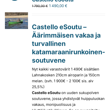
1 490,00
€
1 790,00
€
Castello eSoutu –
Äärimmäisen vakaa ja
turvallinen
katamaraanirunkoinen-
soutuvene
Nyt kaikki varastovärit 1 490€ sisältäen
Lahnakosken 210cm airoparin ja 150cm
melan. (svh. 1 900€ - 2 100€ sis. alv
25,5%)
Castello eSoutu
on uuden sukupolven
soutuvene, jossa yhdistyvät huippuluokan
vakaus, monipuolisuus ja