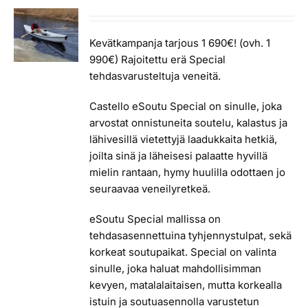
hinta
hinta
oli:
on:
1
1
Kevätkampanja tarjous 1 690€! (ovh. 1
990,00 €.
690,00 €.
990€) Rajoitettu erä Special
tehdasvarusteltuja veneitä.
Castello eSoutu Special on sinulle, joka
arvostat onnistuneita soutelu, kalastus ja
lähivesillä vietettyjä laadukkaita hetkiä,
joilta sinä ja läheisesi palaatte hyvillä
mielin rantaan, hymy huulilla odottaen jo
seuraavaa veneilyretkeä.
eSoutu Special mallissa on
tehdasasennettuina tyhjennystulpat, sekä
korkeat soutupaikat. Special on valinta
sinulle, joka haluat mahdollisimman
kevyen, matalalaitaisen, mutta korkealla
istuin ja soutuasennolla varustetun