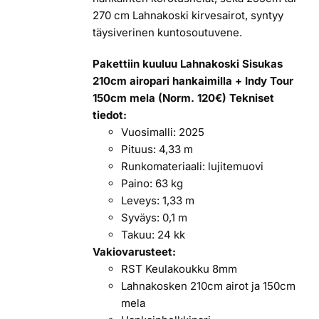
270 cm Lahnakoski kirvesairot, syntyy
täysiverinen kuntosoutuvene.
Pakettiin kuuluu Lahnakoski Sisukas
210cm airopari hankaimilla + Indy Tour
150cm mela (Norm. 120€)
Tekniset
tiedot:
Vuosimalli: 2025
Pituus: 4,33 m
Runkomateriaali: lujitemuovi
Paino: 63 kg
Leveys: 1,33 m
Syväys: 0,1 m
Takuu: 24 kk
Vakiovarusteet:
RST Keulakoukku 8mm
Lahnakosken 210cm airot ja 150cm
mela