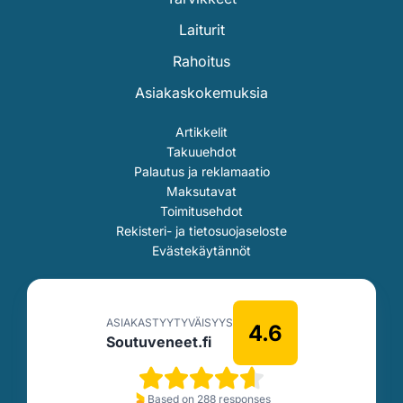
Laiturit
Rahoitus
Asiakaskokemuksia
Artikkelit
Takuuehdot
Palautus ja reklamaatio
Maksutavat
Toimitusehdot
Rekisteri- ja tietosuojaseloste
Evästekäytännöt
ASIAKASTYYTYVÄISYYS
4.6
Soutuveneet.fi
Based on 288 responses