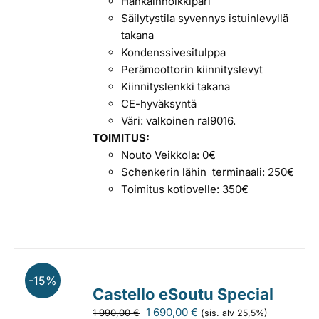
Hankainholkkipari
Säilytystila syvennys istuinlevyllä
takana
Kondenssivesitulppa
Perämoottorin kiinnityslevyt
Kiinnityslenkki takana
CE-hyväksyntä
Väri: valkoinen ral9016.
TOIMITUS:
Nouto Veikkola: 0€
Schenkerin lähin terminaali: 250€
Toimitus kotiovelle: 350€
-15%
Castello eSoutu Special
Alkuperäinen
Nykyinen
1 690,00
€
1 990,00
€
(sis. alv 25,5%)