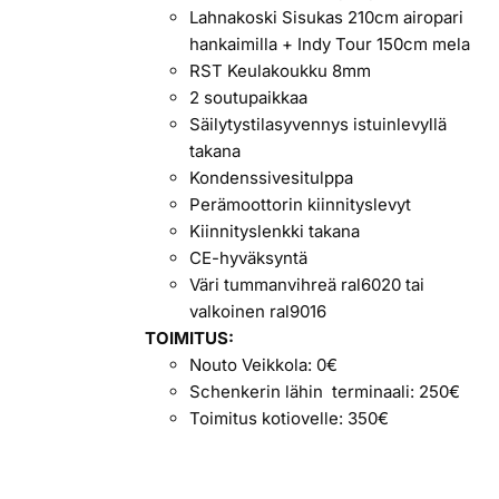
Lahnakoski Sisukas 210cm airopari
hankaimilla + Indy Tour 150cm mela
RST Keulakoukku 8mm
2 soutupaikkaa
Säilytystilasyvennys istuinlevyllä
takana
Kondenssivesitulppa
Perämoottorin kiinnityslevyt
Kiinnityslenkki takana
CE-hyväksyntä
Väri tummanvihreä ral6020 tai
valkoinen ral9016
TOIMITUS:
Nouto Veikkola: 0€
Schenkerin lähin terminaali: 250€
Toimitus kotiovelle: 350€