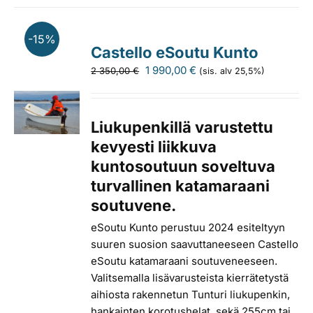
-15%
Castello eSoutu Kunto
Alkuperäinen
Nykyinen
1 990,00
€
2 350,00
€
(sis. alv 25,5%)
hinta
hinta
oli:
on:
2
1
Liukupenkillä varustettu
350,00 €.
990,00 €.
kevyesti liikkuva
kuntosoutuun soveltuva
turvallinen katamaraani
soutuvene.
eSoutu Kunto perustuu 2024 esiteltyyn
suuren suosion saavuttaneeseen Castello
eSoutu katamaraani soutuveneeseen.
Valitsemalla lisävarusteista kierrätetystä
aihiosta rakennetun Tunturi liukupenkin,
hankainten korotushelat, sekä 255cm tai