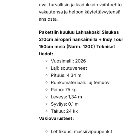
ovat turvallisin ja laadukkain vaihtoehto
vakautensa ja helpon käytettävyytensä
ansiosta.
Pakettiin kuuluu Lahnakoski Sisukas
210cm airopari hankaimilla + Indy Tour
150cm mela (Norm. 120€)
Tekniset
tiedot:
Vuosimalli: 2026
Laji: soutuveneet
Pituus: 4,34 m
Runkomateriaali: lujitemuovi
Paino: 75 kg
Leveys: 1,34 m
Syväys: 0,1 m
Takuu: 24 kk
Vakiovarusteet:
Lehtikuusi massiivipuupenkit