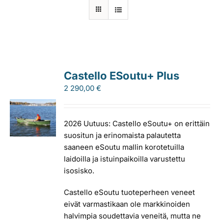
Laiturit
Valmistajat
Castello ESoutu+ Plus
Rahoitus
2 290,00
€
Asiakaskokemuksia
2026 Uutuus: Castello eSoutu+ on erittäin
suositun ja erinomaista palautetta
saaneen eSoutu mallin korotetuilla
laidoilla ja istuinpaikoilla varustettu
isosisko.
Castello eSoutu tuoteperheen veneet
eivät varmastikaan ole markkinoiden
halvimpia soudettavia veneitä, mutta ne