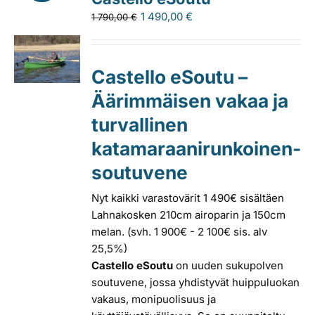
1 490,00
€
1 790,00
€
Castello eSoutu –
Äärimmäisen vakaa ja
turvallinen
katamaraanirunkoinen-
soutuvene
Nyt kaikki varastovärit 1 490€ sisältäen
Lahnakosken 210cm airoparin ja 150cm
melan. (svh. 1 900€ - 2 100€ sis. alv
25,5%)
Castello eSoutu
on uuden sukupolven
soutuvene, jossa yhdistyvät huippuluokan
vakaus, monipuolisuus ja