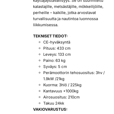
käyttäjäystävällisyys. Se on suunniteltu
kalastajille, metsästäjille, mökkeilijöille,
perheille – kaikille, jotka arvostavat
turvallisuutta ja nautintoa luonnossa
liikkumisessa.
TEKNISET TIEDOT:
CE-hyväksyntä
Pituus: 433 cm
Leveys: 133 cm
Paino: 63 kg
Syväys: 5 cm
Perämoottorin tehosuositus: 3hv /
1.9kW /21kg
Kuorma: 3hlö / 225kg
Kantavuus +1000kg
Airosuositus: 210cm
Takuu 24kk
VAKIOVARUSTUS: