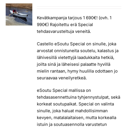
hinta
hinta
oli:
on:
1
1
Kevätkampanja tarjous 1 690€! (ovh. 1
990,00 €.
690,00 €.
990€) Rajoitettu erä Special
tehdasvarusteltuja veneitä.
Castello eSoutu Special on sinulle, joka
arvostat onnistuneita soutelu, kalastus ja
lähivesillä vietettyjä laadukkaita hetkiä,
joilta sinä ja läheisesi palaatte hyvillä
mielin rantaan, hymy huulilla odottaen jo
seuraavaa veneilyretkeä.
eSoutu Special mallissa on
tehdasasennettuina tyhjennystulpat, sekä
korkeat soutupaikat. Special on valinta
sinulle, joka haluat mahdollisimman
kevyen, matalalaitaisen, mutta korkealla
istuin ja soutuasennolla varustetun