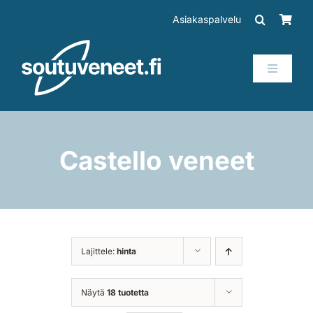
Skip
Asiakaspalvelu
to
content
Toggle
Navigati
Veneet
Perämoottorit
Castello veneet
Trailerit
SUP-laudat
Lajittele:
hinta
Tarvikkeet
Näytä
18 tuotetta