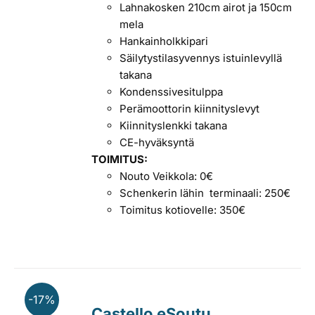
Lahnakosken 210cm airot ja 150cm
mela
Hankainholkkipari
Säilytystilasyvennys istuinlevyllä
takana
Kondenssivesitulppa
Perämoottorin kiinnityslevyt
Kiinnityslenkki takana
CE-hyväksyntä
TOIMITUS:
Nouto Veikkola: 0€
Schenkerin lähin terminaali: 250€
Toimitus kotiovelle: 350€
-17%
Castello eSoutu