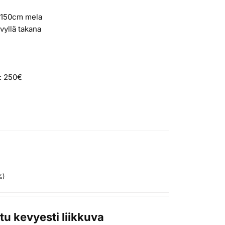
a 150cm mela
evyllä takana
i: 250€
o
%)
tu kevyesti liikkuva