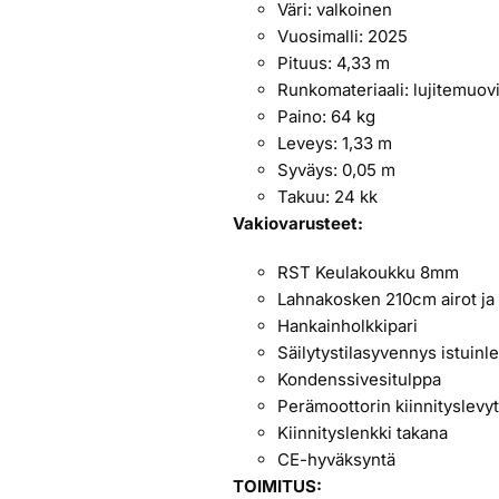
Väri: valkoinen
Vuosimalli: 2025
Pituus: 4,33 m
Runkomateriaali: lujitemuov
Paino: 64 kg
Leveys: 1,33 m
Syväys: 0,05 m
Takuu: 24 kk
Vakiovarusteet:
RST Keulakoukku 8mm
Lahnakosken 210cm airot j
Hankainholkkipari
Säilytystilasyvennys istuinl
Kondenssivesitulppa
Perämoottorin kiinnityslevy
Kiinnityslenkki takana
CE-hyväksyntä
TOIMITUS: