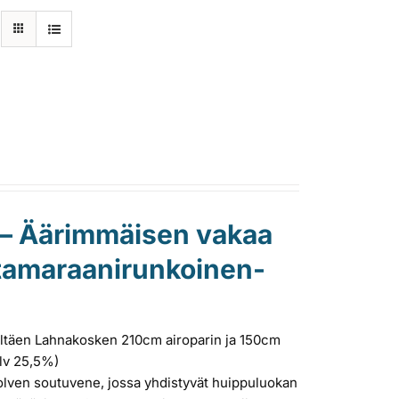
 – Äärimmäisen vakaa
katamaraanirunkoinen-
sältäen Lahnakosken 210cm airoparin ja 150cm
alv 25,5%)
ven soutuvene, jossa yhdistyvät huippuluokan