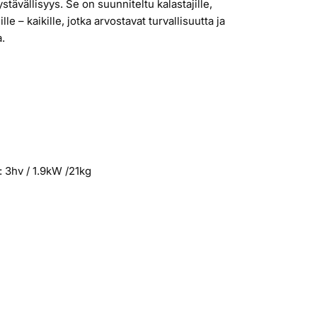
stävällisyys. Se on suunniteltu kalastajille,
lle – kaikille, jotka arvostavat turvallisuutta ja
a.
 3hv / 1.9kW /21kg