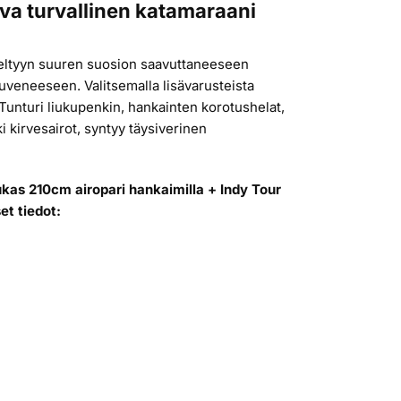
va turvallinen katamaraani
eltyyn suuren suosion saavuttaneeseen
uveneeseen. Valitsemalla lisävarusteista
 Tunturi liukupenkin, hankainten korotushelat,
 kirvesairot, syntyy täysiverinen
ukas 210cm airopari hankaimilla + Indy Tour
et tiedot:
i