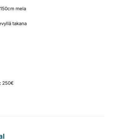
a 150cm mela
evyllä takana
t
i: 250€
al