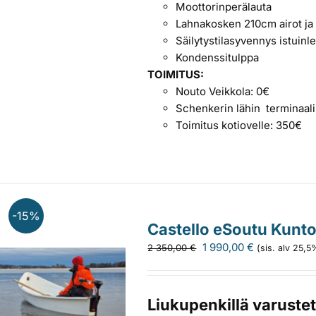
Moottorinperälauta
Lahnakosken 210cm airot j
Säilytystilasyvennys istuinl
Kondenssitulppa
TOIMITUS:
Nouto Veikkola: 0€
Schenkerin lähin terminaal
Toimitus kotiovelle: 350€
-15%
Castello eSoutu Kunt
Alkuperäinen
Nykyinen
1 990,00
€
2 350,00
€
(sis. alv 25,5
hinta
hinta
oli:
on:
2
1
Liukupenkillä varustet
350,00 €.
990,00 €.