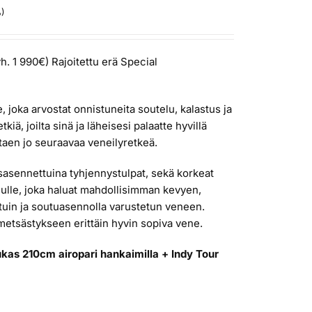
%)
h. 1 990€) Rajoitettu erä Special
, joka arvostat onnistuneita soutelu, kalastus ja
tkiä, joilta sinä ja läheisesi palaatte hyvillä
ttaen jo seuraavaa veneilyretkeä.
sasennettuina tyhjennystulpat, sekä korkeat
inulle, joka haluat mahdollisimman kevyen,
stuin ja soutuasennolla varustetun veneen.
metsästykseen erittäin hyvin sopiva vene.
ukas 210cm airopari hankaimilla + Indy Tour