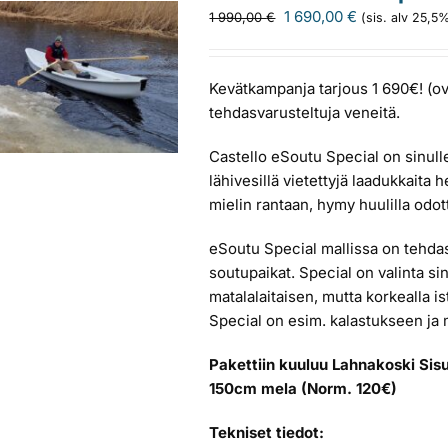
Alkuperäinen
Nykyinen
1 690,00
€
1 990,00
€
(sis. alv 25,5
hinta
hinta
oli:
on:
1
1
Kevätkampanja tarjous 1 690€! (ov
990,00 €.
690,00 €.
tehdasvarusteltuja veneitä.
Castello eSoutu Special on sinulle
lähivesillä vietettyjä laadukkaita he
mielin rantaan, hymy huulilla odo
eSoutu Special mallissa on tehda
soutupaikat. Special on valinta s
matalalaitaisen, mutta korkealla i
Special on esim. kalastukseen ja 
Pakettiin kuuluu Lahnakoski Sis
150cm mela (Norm. 120€)
Tekniset tiedot: