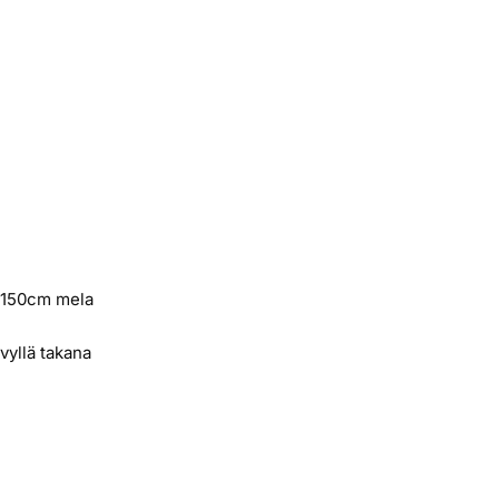
i
a 150cm mela
evyllä takana
t