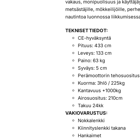
vakaus, monipuolisuus ja käyttäjäy
metsästäjille, mökkeilijöille, perhei
nautintoa luonnossa liikkumisess
TEKNISET TIEDOT:
CE-hyväksyntä
Pituus: 433 cm
Leveys: 133 cm
Paino: 63 kg
Syväys: 5 cm
Perämoottorin tehosuositus:
Kuorma: 3hlö / 225kg
Kantavuus +1000kg
Airosuositus: 210cm
Takuu 24kk
VAKIOVARUSTUS:
Nokkalenkki
Kiinnityslenkki takana
Hankaimet