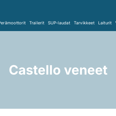
Perämoottorit
Trailerit
SUP-laudat
Tarvikkeet
Laiturit
Castello veneet