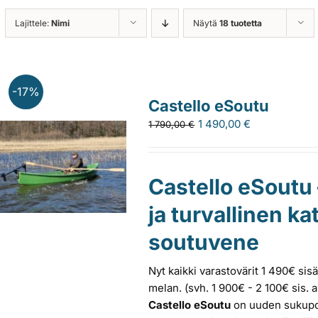
Lajittele:
Nimi
Näytä
18 tuotetta
-17%
Castello eSoutu
1 490,00
€
1 790,00
€
Castello eSoutu
ja turvallinen 
soutuvene
Nyt kaikki varastovärit 1 490€ si
melan. (svh. 1 900€ - 2 100€ sis. 
Castello eSoutu
on uuden sukupol