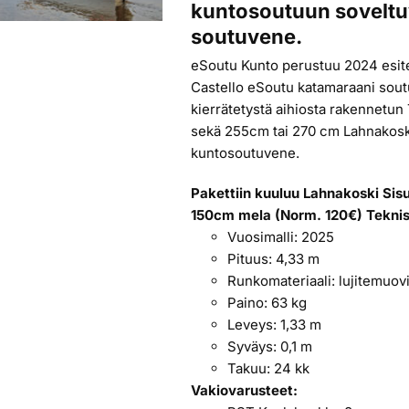
kuntosoutuun soveltu
soutuvene.
eSoutu Kunto perustuu 2024 esit
Castello eSoutu katamaraani sout
kierrätetystä aihiosta rakennetun
sekä 255cm tai 270 cm Lahnakoski
kuntosoutuvene.
Pakettiin kuuluu Lahnakoski Sis
150cm mela (Norm. 120€)
Teknis
Vuosimalli: 2025
Pituus: 4,33 m
Runkomateriaali: lujitemuov
Paino: 63 kg
Leveys: 1,33 m
Syväys: 0,1 m
Takuu: 24 kk
Vakiovarusteet: