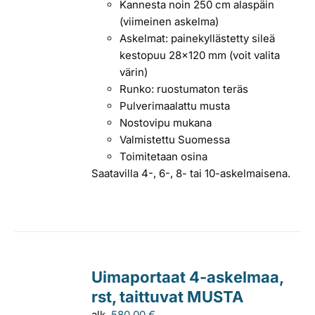
Kannesta noin 250 cm alaspäin
(viimeinen askelma)
Askelmat: painekyllästetty sileä
kestopuu 28x120 mm (voit valita
värin)
Runko: ruostumaton teräs
Pulverimaalattu musta
Nostovipu mukana
Valmistettu Suomessa
Toimitetaan osina
Saatavilla 4-, 6-, 8- tai 10-askelmaisena.
Uimaportaat 4-askelmaa,
rst, taittuvat MUSTA
alk.
580,00
€