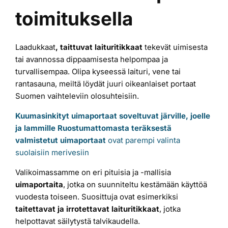
toimituksella
Laiturit
Laadukkaat
, taittuvat laituritikkaat
tekevät uimisesta
Valmistajat
tai avannossa dippaamisesta helpompaa ja
turvallisempaa. Olipa kyseessä laituri, vene tai
Rahoitus
rantasauna, meiltä löydät juuri oikeanlaiset portaat
Suomen vaihteleviin olosuhteisiin.
Kuumasinkityt uimaportaat soveltuvat järville, joelle
Asiakaskokemuksia
ja lammille
Ruostumattomasta teräksestä
valmistetut uimaportaat
ovat parempi valinta
suolaisiin merivesiin
Valikoimassamme on eri pituisia ja -mallisia
uimaportaita
, jotka on suunniteltu kestämään käyttöä
vuodesta toiseen. Suosittuja ovat esimerkiksi
taitettavat ja irrotettavat
laituritikkaat
, jotka
helpottavat säilytystä talvikaudella.