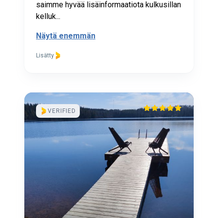
saimme hyvää lisäinformaatiota kulkusillan
kelluk...
Näytä enemmän
Lisätty
VERIFIED