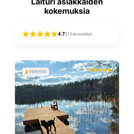
Laituri asiakkaiden
kokemuksia
4.7
313
arvostelut
VERIFIED