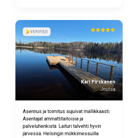
VERIFIED
Kari Pirskanen
Joutsa
Asennus ja toimitus sujuivat mallikkaasti.
Asentajat ammattitaitoisia ja
palveluhenkistä. Laituri talvehti hyvin
järvessä. Helsingin mökkimessuilla