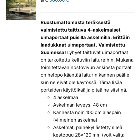
Ruostumattomasta teräksestä
valmistettu taittuva 4-askelmaiset
uimaportaat puisilla askelmilla. Erittäin
laadukkaat uimaportaat. Valmistettu
Suomessa!
Lyhyet taittuvat uimaportaat
on tarkoitettu kelluviin laitureihin. Mukana
toimitettavan nostovivun ansiosta portaat
on helppo kääntää laiturin kannen päälle,
kun ne eivät ole käytössä. Tämä lisää
portaiden käyttöikää ja pitää ne siistinä.
4 askelmaa
Askelman leveys: 48 cm
Kannesta noin 100 cm alaspäin
(viimeinen askelma)
Askelmat: painekyllästetty sileä
kestopuu 28x120 mm (voit valita