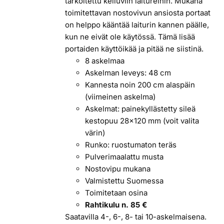
tarkoitettu kelluviin laitureihin. Mukana
toimitettavan nostovivun ansiosta portaat
on helppo kääntää laiturin kannen päälle,
kun ne eivät ole käytössä. Tämä lisää
portaiden käyttöikää ja pitää ne siistinä.
8 askelmaa
Askelman leveys: 48 cm
Kannesta noin 200 cm alaspäin
(viimeinen askelma)
Askelmat: painekyllästetty sileä
kestopuu 28x120 mm (voit valita
värin)
Runko: ruostumaton teräs
Pulverimaalattu musta
Nostovipu mukana
Valmistettu Suomessa
Toimitetaan osina
Rahtikulu n. 85 €
Saatavilla 4-, 6-, 8- tai 10-askelmaisena.