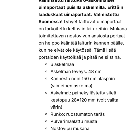
valmistettu taittuva 6-askelmaiset
uimaportaat puisilla askelmilla. Erittäin
laadukkaat uimaportaat. Valmistettu
Suomessa!
Lyhyet taittuvat uimaportaat
on tarkoitettu kelluviin laitureihin. Mukana
toimitettavan nostovivun ansiosta portaat
on helppo kääntää laiturin kannen päälle,
kun ne eivät ole käytössä. Tämä lisää
portaiden käyttöikää ja pitää ne siistinä.
6 askelmaa
Askelman leveys: 48 cm
Kannesta noin 150 cm alaspäin
(viimeinen askelma)
Askelmat: painekyllästetty sileä
kestopuu 28x120 mm (voit valita
värin)
Runko: ruostumaton teräs
Pulverimaalattu musta
Nostovipu mukana