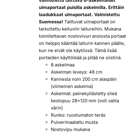
valmistettu taittuva 8-askelmaiset
uimaportaat puisilla askelmilla. Erittäin
laadukkaat uimaportaat. Valmistettu
Suomessa!
Taittuvat uimaportaat on
tarkoitettu kelluviin laitureihin. Mukana
toimitettavan nostovivun ansiosta portaat
on helppo kääntää laiturin kannen päälle,
kun ne eivät ole käytössä. Tämä lisää
portaiden käyttöikää ja pitää ne siistinä.
8 askelmaa
Askelman leveys: 48 cm
Kannesta noin 200 cm alaspäin
(viimeinen askelma)
Askelmat: painekyllästetty sileä
kestopuu 28x120 mm (voit valita
värin)
Runko: ruostumaton teräs
Pulverimaalattu musta
Nostovipu mukana