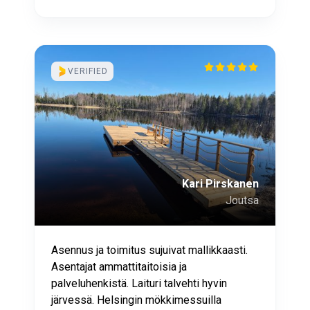
VERIFIED
Kari Pirskanen
Joutsa
Asennus ja toimitus sujuivat mallikkaasti.
Asentajat ammattitaitoisia ja
palveluhenkistä. Laituri talvehti hyvin
järvessä. Helsingin mökkimessuilla