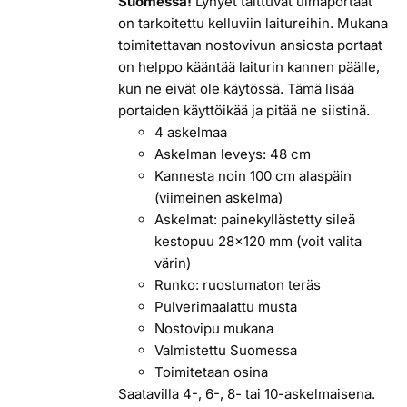
Suomessa!
Lyhyet taittuvat uimaportaat
on tarkoitettu kelluviin laitureihin. Mukana
toimitettavan nostovivun ansiosta portaat
on helppo kääntää laiturin kannen päälle,
kun ne eivät ole käytössä. Tämä lisää
portaiden käyttöikää ja pitää ne siistinä.
4 askelmaa
Askelman leveys: 48 cm
Kannesta noin 100 cm alaspäin
(viimeinen askelma)
Askelmat: painekyllästetty sileä
kestopuu 28x120 mm (voit valita
värin)
Runko: ruostumaton teräs
Pulverimaalattu musta
Nostovipu mukana
Valmistettu Suomessa
Toimitetaan osina
Saatavilla 4-, 6-, 8- tai 10-askelmaisena.