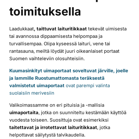
toimituksella
Laiturit
Laadukkaat
, taittuvat laituritikkaat
tekevät uimisesta
Valmistajat
tai avannossa dippaamisesta helpompaa ja
turvallisempaa. Olipa kyseessä laituri, vene tai
Rahoitus
rantasauna, meiltä löydät juuri oikeanlaiset portaat
Suomen vaihteleviin olosuhteisiin.
Kuumasinkityt uimaportaat soveltuvat järville, joelle
Asiakaskokemuksia
ja lammille
Ruostumattomasta teräksestä
valmistetut uimaportaat
ovat parempi valinta
suolaisiin merivesiin
Valikoimassamme on eri pituisia ja -mallisia
uimaportaita
, jotka on suunniteltu kestämään käyttöä
vuodesta toiseen. Suosittuja ovat esimerkiksi
taitettavat ja irrotettavat
laituritikkaat
, jotka
helpottavat säilytystä talvikaudella.