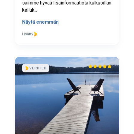
saimme hyvää lisäinformaatiota kulkusillan
kelluk...
Näytä enemmän
Lisätty
VERIFIED