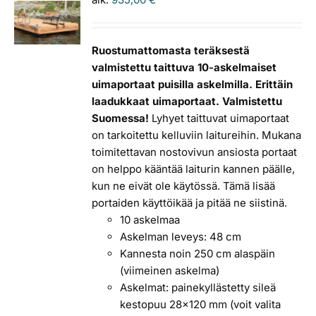
Ruostumattomasta teräksestä
valmistettu taittuva 10-askelmaiset
uimaportaat puisilla askelmilla. Erittäin
laadukkaat uimaportaat. Valmistettu
Suomessa!
Lyhyet taittuvat uimaportaat
on tarkoitettu kelluviin laitureihin. Mukana
toimitettavan nostovivun ansiosta portaat
on helppo kääntää laiturin kannen päälle,
kun ne eivät ole käytössä. Tämä lisää
portaiden käyttöikää ja pitää ne siistinä.
10 askelmaa
Askelman leveys: 48 cm
Kannesta noin 250 cm alaspäin
(viimeinen askelma)
Askelmat: painekyllästetty sileä
kestopuu 28x120 mm (voit valita