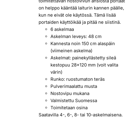
toimitettavan nostovivun ansiosta portaat
on helppo kääntää laiturin kannen päälle,
kun ne eivät ole käytössä. Tämä lisää
portaiden käyttöikää ja pitää ne siistinä.
6 askelmaa
Askelman leveys: 48 cm
Kannesta noin 150 cm alaspäin
(viimeinen askelma)
Askelmat: painekyllästetty sileä
kestopuu 28x120 mm (voit valita
värin)
Runko: ruostumaton teräs
Pulverimaalattu musta
Nostovipu mukana
Valmistettu Suomessa
Toimitetaan osina
Saatavilla 4-, 6-, 8- tai 10-askelmaisena.