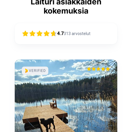
Laituri asiakkaiden
kokemuksia
4.7
313
arvostelut
VERIFIED