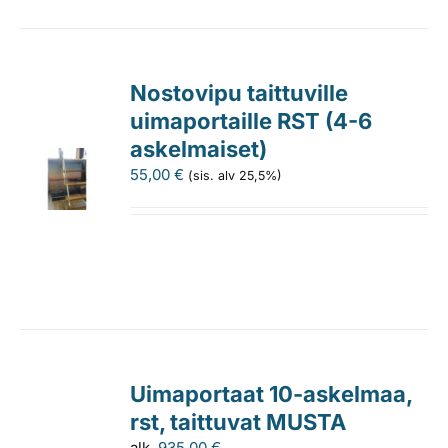
Nostovipu taittuville
uimaportaille RST (4-6
askelmaiset)
55,00
€
(sis. alv 25,5%)
Uimaportaat 10-askelmaa,
rst, taittuvat MUSTA
alk.
935,00
€