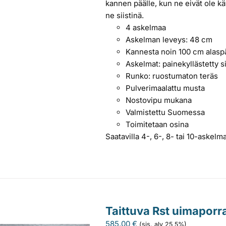
kannen päälle, kun ne eivät ole kä
ne siistinä.
4 askelmaa
Askelman leveys: 48 cm
Kannesta noin 100 cm alasp
Askelmat: painekyllästetty s
Runko: ruostumaton teräs
Pulverimaalattu musta
Nostovipu mukana
Valmistettu Suomessa
Toimitetaan osina
Saatavilla 4-, 6-, 8- tai 10-askelm
Taittuva Rst uimapor
585,00
€
(sis. alv 25,5%)