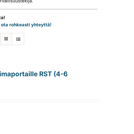
vallisuustekijä.
ta!
n
ota rohkeasti yhteyttä!
uimaportaille RST (4-6