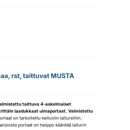
a, rst, taittuvat MUSTA
lmistettu taittuva 4-askelmaiset
 Erittäin laadukkaat uimaportaat. Valmistettu
rtaat on tarkoitettu kelluviin laitureihin.
nsiosta portaat on helppo kääntää laiturin