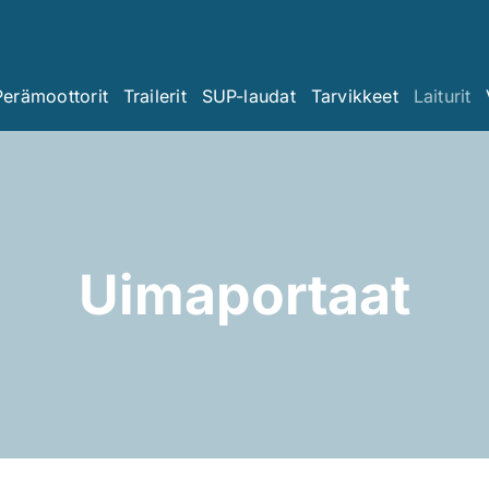
Perämoottorit
Trailerit
SUP-laudat
Tarvikkeet
Laiturit
Uimaportaat