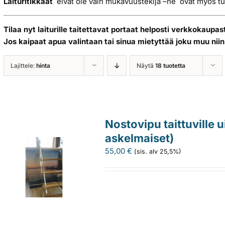
Laituritikkaat
eivät ole vain mukavuustekijä –ne ovat myös tur
Tilaa nyt laiturille taitettavat portaat helposti verkkokaupas
Jos kaipaat apua valintaan tai sinua mietyttää joku muu nii
Lajittele:
hinta
Näytä
18 tuotetta
Nostovipu taittuville 
askelmaiset)
55,00
€
(sis. alv 25,5%)