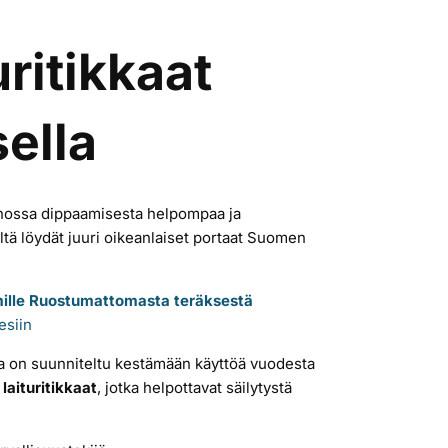
uritikkaat
ella
nnossa dippaamisesta helpompaa ja
iltä löydät juuri oikeanlaiset portaat Suomen
ille
Ruostumattomasta teräksestä
esiin
ka on suunniteltu kestämään käyttöä vuodesta
laituritikkaat
, jotka helpottavat säilytystä