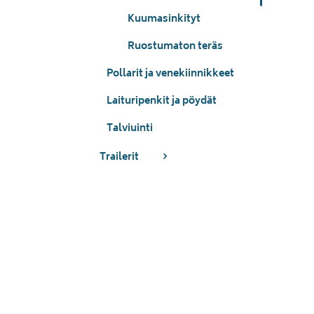
Kuumasinkityt
Ruostumaton teräs
Pollarit ja venekiinnikkeet
Laituripenkit ja pöydät
Talviuinti
Trailerit