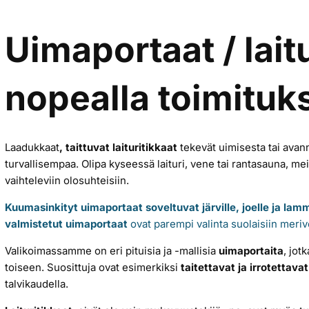
Uimaportaat / lait
nopealla toimituks
Laadukkaat
, taittuvat laituritikkaat
tekevät uimisesta tai ava
turvallisempaa. Olipa kyseessä laituri, vene tai rantasauna, me
vaihteleviin olosuhteisiin.
Kuumasinkityt uimaportaat soveltuvat järville, joelle ja lamm
valmistetut uimaportaat
ovat parempi valinta suolaisiin meriv
Valikoimassamme on eri pituisia ja -mallisia
uimaportaita
, jot
toiseen. Suosittuja ovat esimerkiksi
taitettavat ja irrotettavat
talvikaudella.