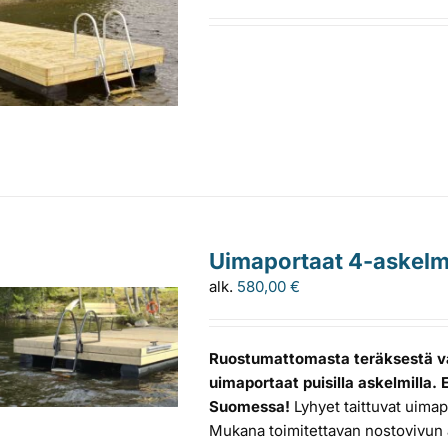
Uimaportaat 4-askelma
alk.
580,00
€
Ruostumattomasta teräksestä va
uimaportaat puisilla askelmilla.
Suomessa!
Lyhyet taittuvat uimapo
Mukana toimitettavan nostovivun a