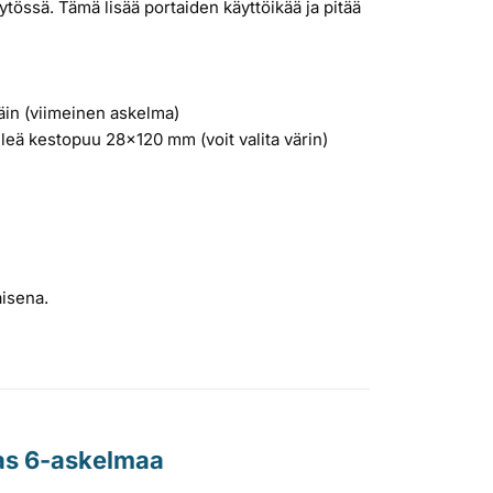
ytössä. Tämä lisää portaiden käyttöikää ja pitää
äin (viimeinen askelma)
ileä kestopuu 28x120 mm (voit valita värin)
aisena.
ras 6-askelmaa