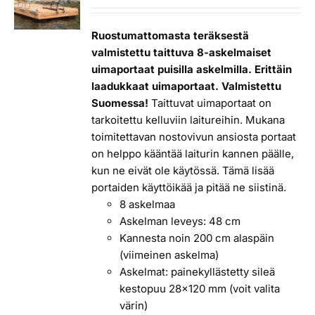
Ruostumattomasta teräksestä
valmistettu taittuva 8-askelmaiset
uimaportaat puisilla askelmilla. Erittäin
laadukkaat uimaportaat. Valmistettu
Suomessa!
Taittuvat uimaportaat on
tarkoitettu kelluviin laitureihin. Mukana
toimitettavan nostovivun ansiosta portaat
on helppo kääntää laiturin kannen päälle,
kun ne eivät ole käytössä. Tämä lisää
portaiden käyttöikää ja pitää ne siistinä.
8 askelmaa
Askelman leveys: 48 cm
Kannesta noin 200 cm alaspäin
(viimeinen askelma)
Askelmat: painekyllästetty sileä
kestopuu 28x120 mm (voit valita
värin)