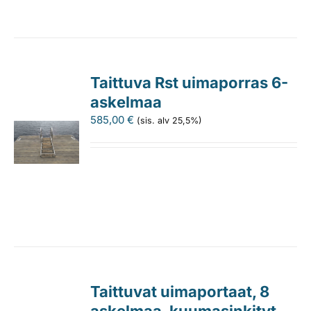
Taittuva Rst uimaporras 6-
askelmaa
585,00
€
(sis. alv 25,5%)
Taittuvat uimaportaat, 8
askelmaa, kuumasinkityt