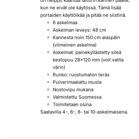
on helppo kääntää laiturin kannen päälle,
kun ne eivät ole käytössä. Tämä lisää
portaiden käyttöikää ja pitää ne siistinä.
6 askelmaa
Askelman leveys: 48 cm
Kannesta noin 150 cm alaspäin
(viimeinen askelma)
Askelmat: painekyllästetty sileä
kestopuu 28x120 mm (voit valita
värin)
Runko: ruostumaton teräs
Pulverimaalattu musta
Nostovipu mukana
Valmistettu Suomessa
Toimitetaan osina
Saatavilla 4-, 6-, 8- tai 10-askelmaisena.