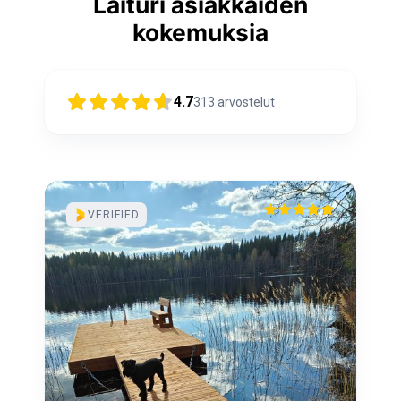
Laituri asiakkaiden
kokemuksia
4.7
313
arvostelut
VERIFIED