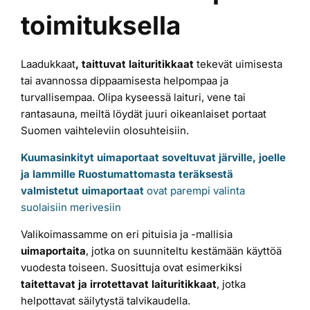
toimituksella
Laiturit
Laadukkaat
, taittuvat laituritikkaat
tekevät uimisesta
Valmistajat
tai avannossa dippaamisesta helpompaa ja
turvallisempaa. Olipa kyseessä laituri, vene tai
Rahoitus
rantasauna, meiltä löydät juuri oikeanlaiset portaat
Suomen vaihteleviin olosuhteisiin.
Kuumasinkityt uimaportaat soveltuvat järville, joelle
Asiakaskokemuksia
ja lammille
Ruostumattomasta teräksestä
valmistetut uimaportaat
ovat parempi valinta
suolaisiin merivesiin
Valikoimassamme on eri pituisia ja -mallisia
uimaportaita
, jotka on suunniteltu kestämään käyttöä
vuodesta toiseen. Suosittuja ovat esimerkiksi
taitettavat ja irrotettavat
laituritikkaat
, jotka
helpottavat säilytystä talvikaudella.