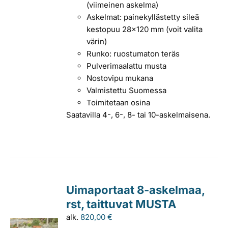
(viimeinen askelma)
Askelmat: painekyllästetty sileä
kestopuu 28x120 mm (voit valita
värin)
Runko: ruostumaton teräs
Pulverimaalattu musta
Nostovipu mukana
Valmistettu Suomessa
Toimitetaan osina
Saatavilla 4-, 6-, 8- tai 10-askelmaisena.
Uimaportaat 8-askelmaa,
rst, taittuvat MUSTA
alk.
820,00
€