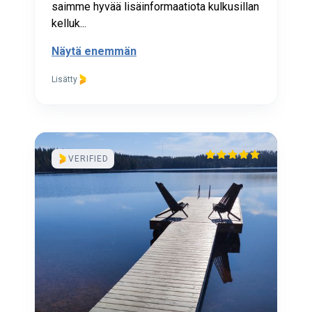
saimme hyvää lisäinformaatiota kulkusillan
kelluk...
Näytä enemmän
Lisätty
VERIFIED