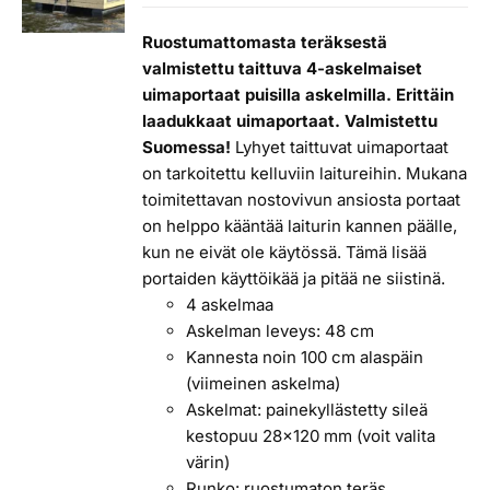
Ruostumattomasta teräksestä
valmistettu taittuva 4-askelmaiset
uimaportaat puisilla askelmilla. Erittäin
laadukkaat uimaportaat. Valmistettu
Suomessa!
Lyhyet taittuvat uimaportaat
on tarkoitettu kelluviin laitureihin. Mukana
toimitettavan nostovivun ansiosta portaat
on helppo kääntää laiturin kannen päälle,
kun ne eivät ole käytössä. Tämä lisää
portaiden käyttöikää ja pitää ne siistinä.
4 askelmaa
Askelman leveys: 48 cm
Kannesta noin 100 cm alaspäin
(viimeinen askelma)
Askelmat: painekyllästetty sileä
kestopuu 28x120 mm (voit valita
värin)
Runko: ruostumaton teräs