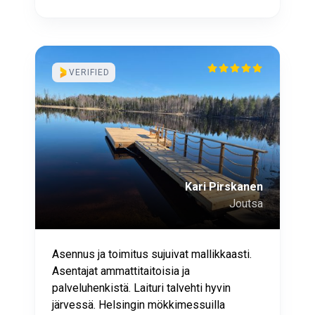
VERIFIED
Kari Pirskanen
Joutsa
Asennus ja toimitus sujuivat mallikkaasti.
Asentajat ammattitaitoisia ja
palveluhenkistä. Laituri talvehti hyvin
järvessä. Helsingin mökkimessuilla