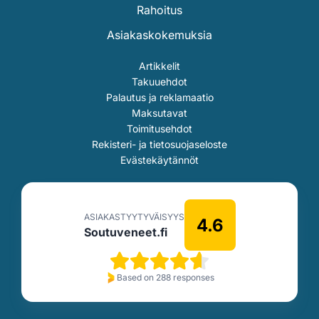
Rahoitus
Asiakaskokemuksia
Artikkelit
Takuuehdot
Palautus ja reklamaatio
Maksutavat
Toimitusehdot
Rekisteri- ja tietosuojaseloste
Evästekäytännöt
ASIAKASTYYTYVÄISYYS
4.6
Soutuveneet.fi
Based on 288 responses