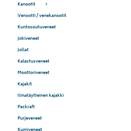
Kanootit
Venootti / venekanootit
Kuntosoutuveneet
Jokiveneet
Jollat
Kalastusveneet
Moottoriveneet
Kajakit
Ilmatäytteinen kajakki
Packraft
Purjeveneet
Kumiveneet