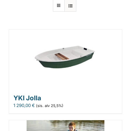
Laiturit
Valmistajat
Rahoitus
Asiakaskokemuksia
YKI Jolla
1 290,00
€
(sis. alv 25,5%)