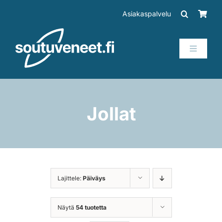
Skip
Asiakaspalvelu
to
content
Toggle
Navigati
Veneet
Perämoottorit
Jollat
Trailerit
SUP-laudat
Lajittele:
Päiväys
Tarvikkeet
Näytä
54 tuotetta