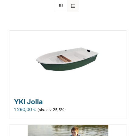
Laiturit
Valmistajat
Rahoitus
Asiakaskokemuksia
YKI Jolla
1 290,00
€
(sis. alv 25,5%)