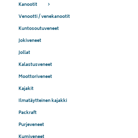
Kanootit
Venootti / venekanootit
Kuntosoutuveneet
Jokiveneet
Jollat
Kalastusveneet
Moottoriveneet
Kajakit
Ilmatäytteinen kajakki
Packraft
Purjeveneet
Kumiveneet