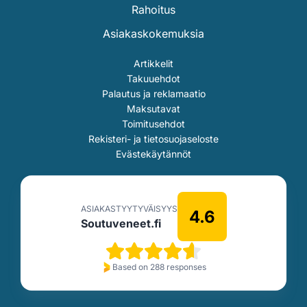
Rahoitus
Asiakaskokemuksia
Artikkelit
Takuuehdot
Palautus ja reklamaatio
Maksutavat
Toimitusehdot
Rekisteri- ja tietosuojaseloste
Evästekäytännöt
ASIAKASTYYTYVÄISYYS
4.6
Soutuveneet.fi
Based on 288 responses