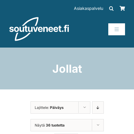
Skip
Asiakaspalvelu
to
content
Toggle
Navigati
Veneet
Perämoottorit
Jollat
Trailerit
SUP-laudat
Lajittele:
Päiväys
Tarvikkeet
Näytä
36 tuotetta