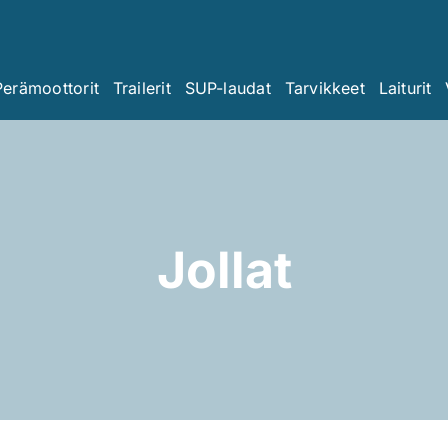
Perämoottorit
Trailerit
SUP-laudat
Tarvikkeet
Laiturit
Jollat