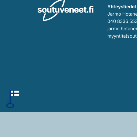
Yhteystiedot
Jarmo Hotan
040 8336 55
jarmo.hotanen
myynti(a)sout