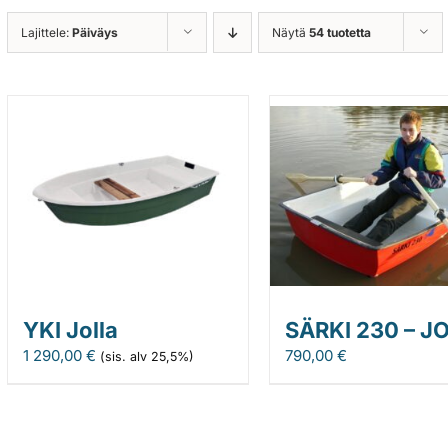
Lajittele:
Päiväys
Näytä
54 tuotetta
YKI Jolla
SÄRKI 230 – J
1 290,00
€
790,00
€
(sis. alv 25,5%)