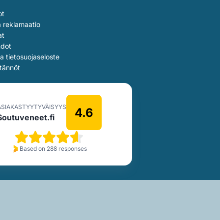
ot
a reklamaatio
at
hdot
ja tietosuojaseloste
tännöt
ASIAKASTYYTYVÄISYYS
4.6
Soutuveneet.fi
Based on 288 responses