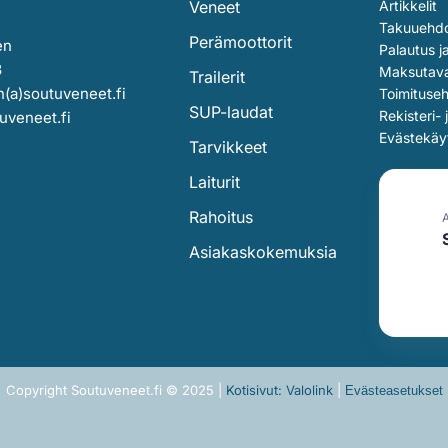
Veneet
Artikkelit
Takuuehd
Perämoottorit
en
Palautus j
3
Maksutav
Trailerit
(a)soutuveneet.fi
Toimituse
SUP-laudat
Rekisteri- 
uveneet.fi
Evästekäy
Tarvikkeet
Laiturit
Rahoitus
Asiakaskokemuksia
Copyright Soutuveneet.fi © 2025 |
Kotisivut: Valolink
|
Evästeasetukset