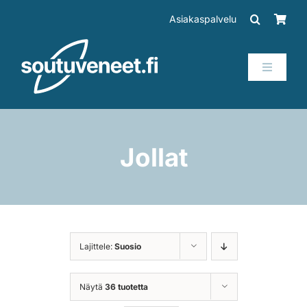
Skip
Asiakaspalvelu
to
content
Toggle
Navigati
Veneet
Perämoottorit
Jollat
Trailerit
SUP-laudat
Lajittele:
Suosio
Tarvikkeet
Näytä
36 tuotetta