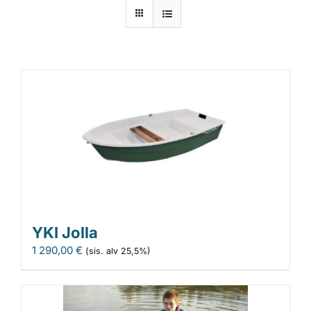
Laiturit
Valmistajat
Rahoitus
Asiakaskokemuksia
YKI Jolla
1 290,00
€
(sis. alv 25,5%)