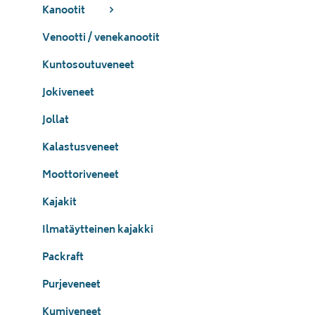
Kanootit
Venootti / venekanootit
Kuntosoutuveneet
Jokiveneet
Jollat
Kalastusveneet
Moottoriveneet
Kajakit
Ilmatäytteinen kajakki
Packraft
Purjeveneet
Kumiveneet