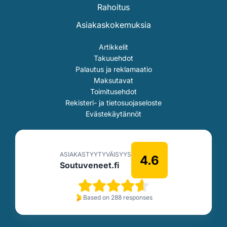
Rahoitus
Asiakaskokemuksia
Artikkelit
Takuuehdot
Palautus ja reklamaatio
Maksutavat
Toimitusehdot
Rekisteri- ja tietosuojaseloste
Evästekäytännöt
ASIAKASTYYTYVÄISYYS
4.6
Soutuveneet.fi
Based on 288 responses