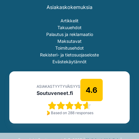
Asiakaskokemuksia
Artikkelit
Takuuehdot
Palautus ja reklamaatio
Maksutavat
Toimitusehdot
Rekisteri- ja tietosuojaseloste
Evästekäytännöt
ASIAKASTYYTYVÄISYYS
4.6
Soutuveneet.fi
Based on 288 responses