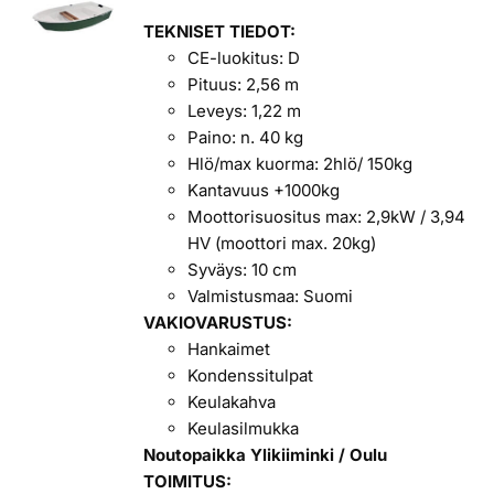
TEKNISET TIEDOT:
CE-luokitus: D
Pituus: 2,56 m
Leveys: 1,22 m
Paino: n. 40 kg
Hlö/max kuorma: 2hlö/ 150kg
Kantavuus +1000kg
Moottorisuositus max: 2,9kW / 3,94
HV (moottori max. 20kg)
Syväys: 10 cm
Valmistusmaa: Suomi
VAKIOVARUSTUS:
Hankaimet
Kondenssitulpat
Keulakahva
Keulasilmukka
Noutopaikka Ylikiiminki / Oulu
TOIMITUS: