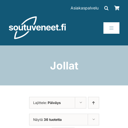
Skip
Asiakaspalvelu
to
content
Toggle
Navigati
Veneet
Perämoottorit
Jollat
Trailerit
SUP-laudat
Lajittele:
Päiväys
Tarvikkeet
Näytä
36 tuotetta