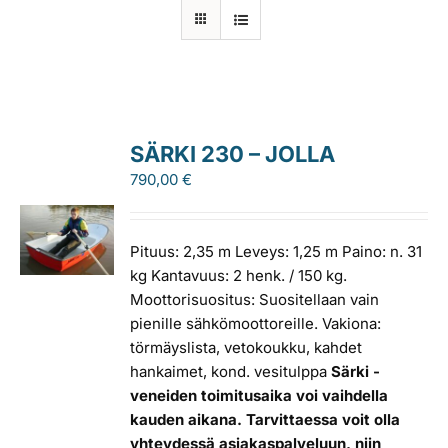
Laiturit
Valmistajat
SÄRKI 230 – JOLLA
Rahoitus
790,00
€
Asiakaskokemuksia
Pituus: 2,35 m Leveys: 1,25 m Paino: n. 31
kg Kantavuus: 2 henk. / 150 kg.
Moottorisuositus: Suositellaan vain
pienille sähkömoottoreille. Vakiona:
törmäyslista, vetokoukku, kahdet
hankaimet, kond. vesitulppa
Särki -
veneiden toimitusaika voi vaihdella
kauden aikana. Tarvittaessa voit olla
yhteydessä asiakaspalveluun, niin