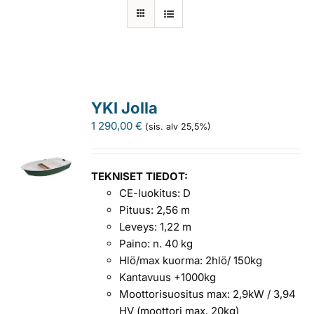
Laiturit
Valmistajat
YKI Jolla
Rahoitus
1 290,00
€
(sis. alv 25,5%)
Asiakaskokemuksia
TEKNISET TIEDOT:
CE-luokitus: D
Pituus: 2,56 m
Leveys: 1,22 m
Paino: n. 40 kg
Hlö/max kuorma: 2hlö/ 150kg
Kantavuus +1000kg
Moottorisuositus max: 2,9kW / 3,94
HV (moottori max. 20kg)