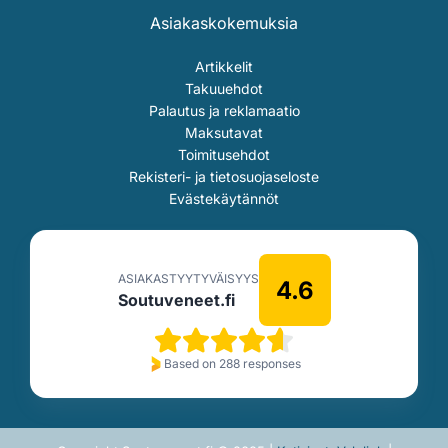
Asiakaskokemuksia
Artikkelit
Takuuehdot
Palautus ja reklamaatio
Maksutavat
Toimitusehdot
Rekisteri- ja tietosuojaseloste
Evästekäytännöt
ASIAKASTYYTYVÄISYYS
4.6
Soutuveneet.fi
Based on 288 responses