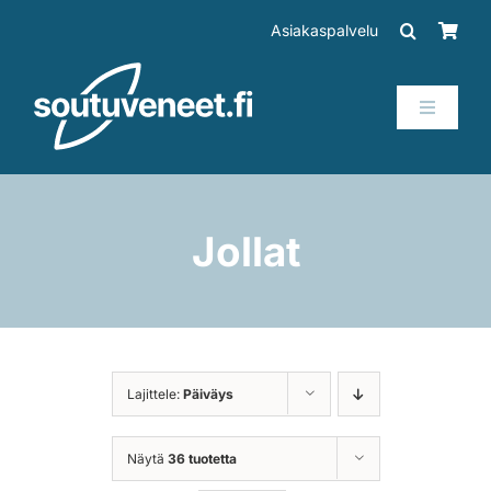
Skip
Asiakaspalvelu
to
content
Toggle
Navigati
Veneet
Perämoottorit
Jollat
Trailerit
SUP-laudat
Lajittele:
Päiväys
Tarvikkeet
Näytä
36 tuotetta