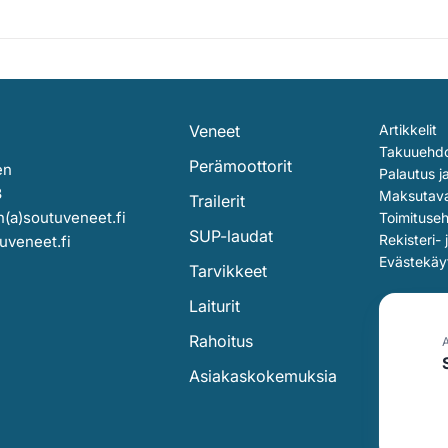
Veneet
Artikkelit
Takuuehd
Perämoottorit
en
Palautus j
3
Maksutav
Trailerit
(a)soutuveneet.fi
Toimituse
SUP-laudat
Rekisteri- 
uveneet.fi
Evästekäy
Tarvikkeet
Laiturit
Rahoitus
Asiakaskokemuksia