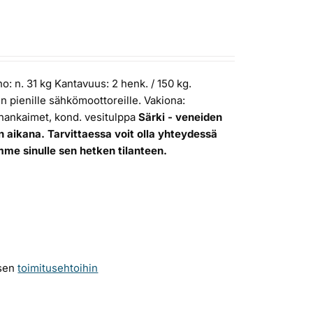
o: n. 31 kg Kantavuus: 2 henk. / 150 kg.
n pienille sähkömoottoreille. Vakiona:
 hankaimet, kond. vesitulppa
Särki - veneiden
n aikana. Tarvittaessa voit olla yhteydessä
mme sinulle sen hetken tilanteen.
ksen
toimitusehtoihin