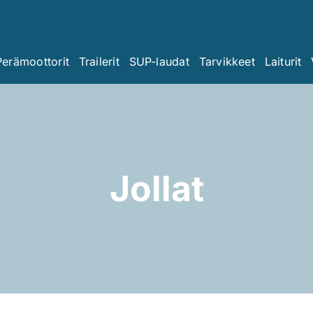
Perämoottorit
Trailerit
SUP-laudat
Tarvikkeet
Laiturit
Jollat