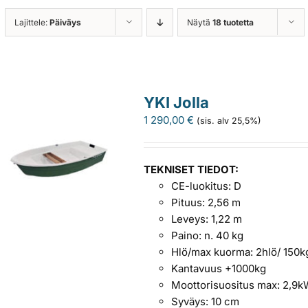
Lajittele:
Päiväys
Näytä
18 tuotetta
YKI Jolla
1 290,00
€
(sis. alv 25,5%)
TEKNISET TIEDOT:
CE-luokitus: D
Pituus: 2,56 m
Leveys: 1,22 m
Paino: n. 40 kg
Hlö/max kuorma: 2hlö/ 150k
Kantavuus +1000kg
Moottorisuositus max: 2,9k
Syväys: 10 cm