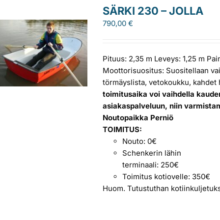
SÄRKI 230 – JOLLA
790,00
€
Pituus: 2,35 m Leveys: 1,25 m Pain
Moottorisuositus: Suositellaan vai
törmäyslista, vetokoukku, kahdet
toimitusaika voi vaihdella kaude
asiakaspalveluun, niin varmista
Noutopaikka Perniö
TOIMITUS:
Nouto: 0€
Schenkerin lähin
terminaali: 250€
Toimitus kotiovelle: 350€
Huom. Tutustuthan kotiinkuljetu