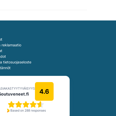
ot
a reklamaatio
at
hdot
ja tietosuojaseloste
tännöt
ASIAKASTYYTYVÄISYYS
4.6
Soutuveneet.fi
Based on 288 responses