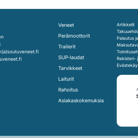
Veneet
Artikkelit
Takuuehd
Perämoottorit
en
Palautus j
3
Maksutav
Trailerit
(a)soutuveneet.fi
Toimituse
SUP-laudat
Rekisteri- 
uveneet.fi
Evästekäy
Tarvikkeet
Laiturit
Rahoitus
Asiakaskokemuksia