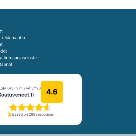
ot
a reklamaatio
at
hdot
ja tietosuojaseloste
tännöt
ASIAKASTYYTYVÄISYYS
4.6
Soutuveneet.fi
Based on 288 responses