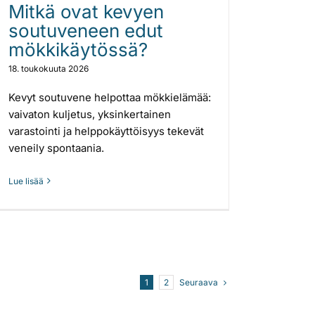
Mitkä ovat kevyen
soutuveneen edut
mökkikäytössä?
18. toukokuuta 2026
Kevyt soutuvene helpottaa mökkielämää:
vaivaton kuljetus, yksinkertainen
varastointi ja helppokäyttöisyys tekevät
veneily spontaania.
Lue lisää
Seuraava
1
2