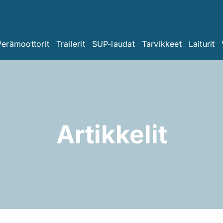
Perämoottorit
Trailerit
SUP-laudat
Tarvikkeet
Laiturit
Artikkelit