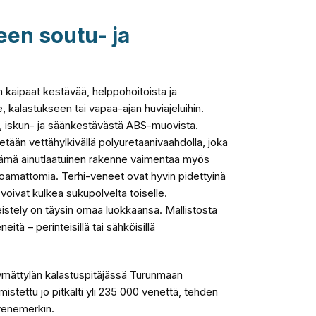
een soutu- ja
 kaipaat kestävää, helppohoitoista ja
, kalastukseen tai vapaa-ajan huviajeluihin.
ä, iskun- ja säänkestävästä ABS-muovista.
etään vettähylkivällä polyuretaanivaahdolla, joka
 Tämä ainutlaatuinen rakenne vaimentaa myös
oamattomia. Terhi-veneet ovat hyvin pidettyinä
a voivat kulkea sukupolvelta toiselle.
eistely on täysin omaa luokkaansa. Mallistosta
itä – perinteisillä tai sähköisillä
ymättylän kalastuspitäjässä Turunmaan
istettu jo pitkälti yli 235 000 venettä, tehden
venemerkin.