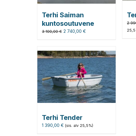
Terhi Saiman
Te
kuntosoutuvene
2 99
25,5
2 740,00
€
3 100,00
€
Terhi Tender
1 390,00
€
(sis. alv 25,5%)