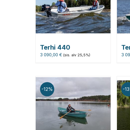
Terhi 440
Te
3 090,00
€
3 0
(sis. alv 25,5%)
-12%
-1