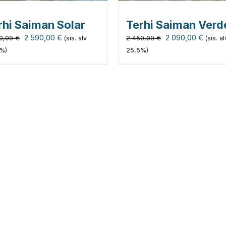
rhi Saiman Solar
Terhi Saiman Verd
Alkuperäinen
Nykyinen
Alkuperäinen
Nykyi
2 590,00
€
2 090,00
€
0,00
€
2 450,00
€
(sis. alv
(sis. al
hinta
hinta
hinta
hinta
%)
25,5%)
oli:
on:
oli:
on:
2
2
2
2
990,00 €.
590,00 €.
450,00 €.
090,00