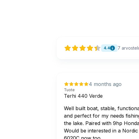
7
arvostel
4.4
4 months ago
Tuote
Terhi 440 Verde
Well built boat, stable, functiona
and perfect for my needs fishin
the lake. Paired with 9hp Honda
Would be interested in a Nordic
6020C now too.