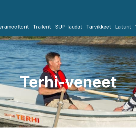
erämoottorit
Trailerit
SUP-laudat
Tarvikkeet
Laiturit
Terhi-veneet