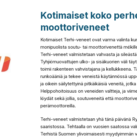
Kotimaiset koko perh
moottoriveneet
Kotimaiset Terhi-veneet ovat varma valinta kun
monipuolista soutu- tai moottorivenettä mökille
Terhi-veneet valmistetaan vahvasta ja sileäst
Tyhjiömuovattujen ulko- ja sisäkuorien väli täyt
toimii rakenteen vahvistajana ja kellukkeena.
runkoääniä ja tekee veneistä käytännössä upp
ja oikein säilytettyinä pitkäikäisiä veneitä, jotk
Helppohoitoisuus on veneiden valtteja, ja viim
löydät sekä jollia, soutuveneitä että moottorivene
perämoottoreilla.
Terhi-veneet valmistetaan yhä tänä päivänä R
saaristossa. Tehtaalla on vuosien saatossa valm
Terhistä Suomen ylivoimaisesti myydyimmän 