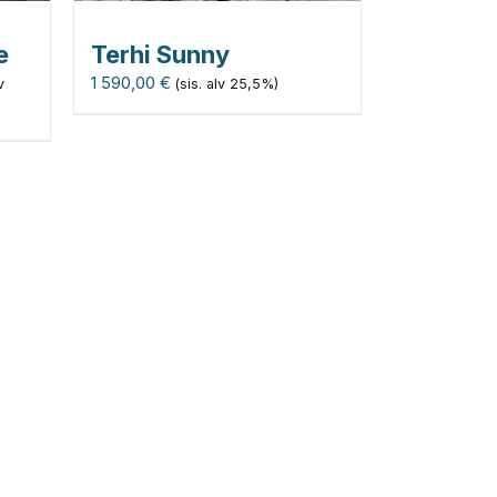
e
Terhi Sunny
nen
1 590,00
€
v
(sis. alv 25,5%)
 €.