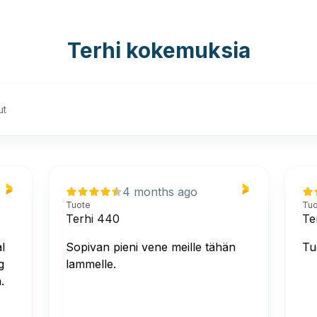
Terhi kokemuksia
ut
4 months ago
Tuote
Tu
Terhi 440
Te
l
Sopivan pieni vene meille tähän
Tu
g
lammelle.
.