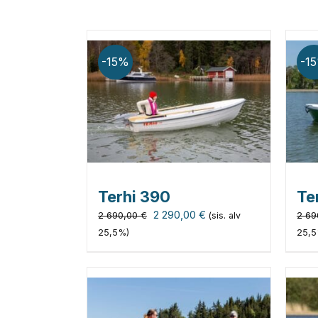
-15%
-1
Terhi 390
Te
Alkuperäinen
Nykyinen
2 290,00
€
2 690,00
€
2 69
(sis. alv
hinta
hinta
25,5%)
25,5
oli:
on:
2
2
690,00 €.
290,00 €.