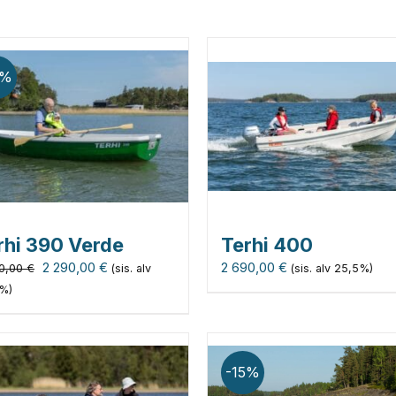
5%
rhi 390 Verde
Terhi 400
Alkuperäinen
Nykyinen
2 290,00
€
2 690,00
€
0,00
€
(sis. alv
(sis. alv 25,5%)
hinta
hinta
%)
oli:
on:
2
2
690,00 €.
290,00 €.
-15%