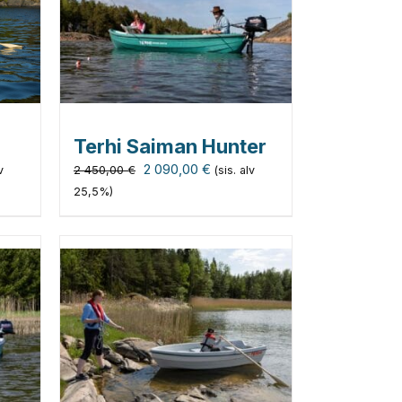
Terhi Saiman Hunter
nen
Alkuperäinen
Nykyinen
2 090,00
€
2 450,00
€
v
(sis. alv
hinta
hinta
25,5%)
oli:
on:
2
2
 €.
450,00 €.
090,00 €.