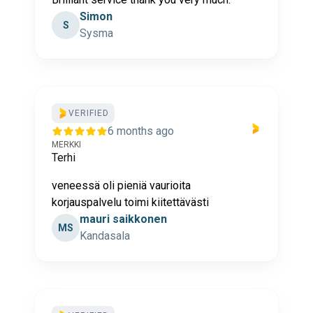
Simon
S
Sysma
VERIFIED
6 months ago
MERKKI
Terhi
veneessä oli pieniä vaurioita
korjauspalvelu toimi kiitettävästi
mauri saikkonen
MS
Kandasala