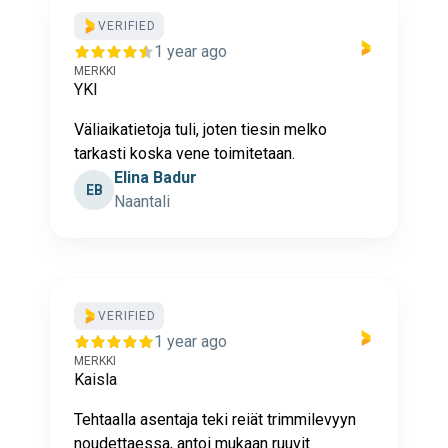
VERIFIED
1 year ago
MERKKI
YKI
Väliaikatietoja tuli, joten tiesin melko
tarkasti koska vene toimitetaan.
Elina Badur
EB
Naantali
VERIFIED
1 year ago
MERKKI
Kaisla
Tehtaalla asentaja teki reiät trimmilevyyn
noudettaessa, antoi mukaan ruuvit