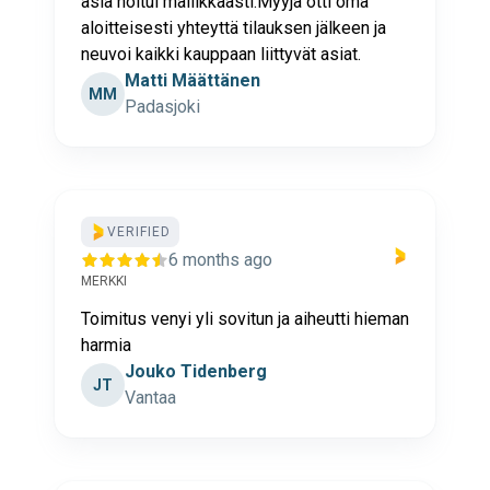
asia hoitui mallikkaasti.Myyjä otti oma
aloitteisesti yhteyttä tilauksen jälkeen ja
neuvoi kaikki kauppaan liittyvät asiat.
Matti Määttänen
MM
Padasjoki
VERIFIED
6 months ago
MERKKI
Toimitus venyi yli sovitun ja aiheutti hieman
harmia
Jouko Tidenberg
JT
Vantaa