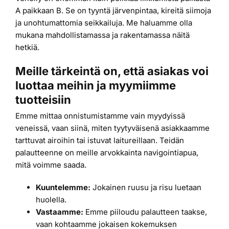
A paikkaan B. Se on tyyntä järvenpintaa, kireitä siimoja
Laiturit
ja unohtumattomia seikkailuja. Me haluamme olla
mukana mahdollistamassa ja rakentamassa näitä
hetkiä.
Valmistajat
Meille tärkeintä on, että asiakas voi
Rahoitus
luottaa meihin ja myymiimme
tuotteisiin
Emme mittaa onnistumistamme vain myydyissä
Asiakaskokemuksia
veneissä, vaan siinä, miten tyytyväisenä asiakkaamme
tarttuvat airoihin tai istuvat laitureillaan. Teidän
palautteenne on meille arvokkainta navigointiapua,
mitä voimme saada.
Kuuntelemme:
Jokainen ruusu ja risu luetaan
huolella.
Vastaamme:
Emme piiloudu palautteen taakse,
vaan kohtaamme jokaisen kokemuksen