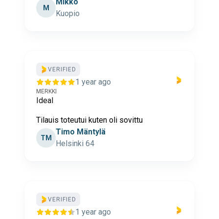
Mikko
M
Kuopio
VERIFIED
1 year ago
MERKKI
Ideal
Tilauis toteutui kuten oli sovittu
Timo Mäntylä
TM
Helsinki 64
VERIFIED
1 year ago