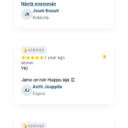
Näytä enemmän
Jouni Knuuti
JK
Kokkola
VERIFIED
1 year ago
MERKKI
YKI
Jamo on niin Huippu äijä 👏
Antti Jouppila
AJ
Espoo
VERIFIED