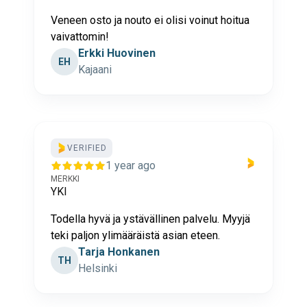
Veneen osto ja nouto ei olisi voinut hoitua
vaivattomin!
Erkki Huovinen
EH
Kajaani
VERIFIED
1 year ago
MERKKI
YKI
Todella hyvä ja ystävällinen palvelu. Myyjä
teki paljon ylimääräistä asian eteen.
Tarja Honkanen
TH
Helsinki