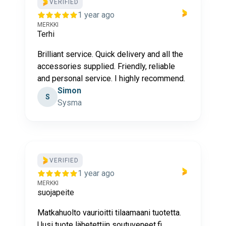
VERIFIED
1 year ago
MERKKI
Terhi
Brilliant service. Quick delivery and all the
accessories supplied. Friendly, reliable
and personal service. I highly recommend.
Simon
S
Sysma
VERIFIED
1 year ago
MERKKI
suojapeite
Matkahuolto vaurioitti tilaamaani tuotetta.
Uusi tuote lähetettiin soutuveneet.fi