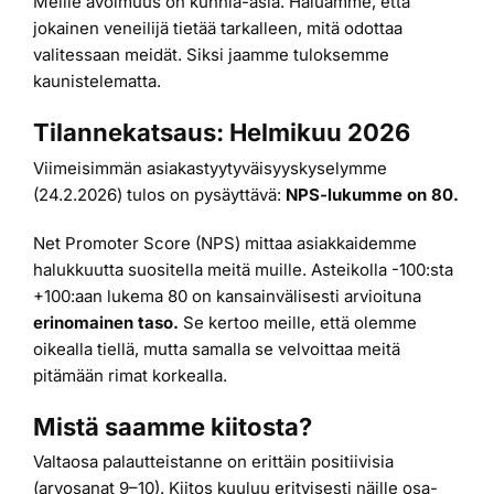
Meille avoimuus on kunnia-asia. Haluamme, että
jokainen veneilijä tietää tarkalleen, mitä odottaa
valitessaan meidät. Siksi jaamme tuloksemme
kaunistelematta.
Tilannekatsaus: Helmikuu 2026
Viimeisimmän asiakastyytyväisyyskyselymme
(24.2.2026) tulos on pysäyttävä:
NPS-lukumme on 80.
Net Promoter Score (NPS) mittaa asiakkaidemme
halukkuutta suositella meitä muille. Asteikolla -100:sta
+100:aan lukema 80 on kansainvälisesti arvioituna
erinomainen taso.
Se kertoo meille, että olemme
oikealla tiellä, mutta samalla se velvoittaa meitä
pitämään rimat korkealla.
Mistä saamme kiitosta?
Valtaosa palautteistanne on erittäin positiivisia
(arvosanat 9–10). Kiitos kuuluu erityisesti näille osa-