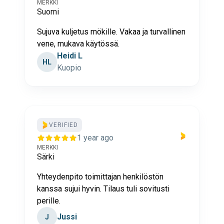
MERKKI
Suomi
Sujuva kuljetus mökille. Vakaa ja turvallinen
vene, mukava käytössä.
Heidi L
HL
Kuopio
VERIFIED
1 year ago
MERKKI
Särki
Yhteydenpito toimittajan henkilöstön
kanssa sujui hyvin. Tilaus tuli sovitusti
perille.
Jussi
J