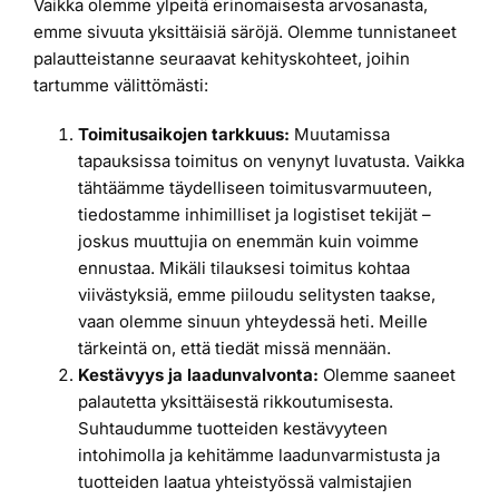
Vaikka olemme ylpeitä erinomaisesta arvosanasta,
emme sivuuta yksittäisiä säröjä. Olemme tunnistaneet
palautteistanne seuraavat kehityskohteet, joihin
tartumme välittömästi:
Toimitusaikojen tarkkuus:
Muutamissa
tapauksissa toimitus on venynyt luvatusta. Vaikka
tähtäämme täydelliseen toimitusvarmuuteen,
tiedostamme inhimilliset ja logistiset tekijät –
joskus muuttujia on enemmän kuin voimme
ennustaa. Mikäli tilauksesi toimitus kohtaa
viivästyksiä, emme piiloudu selitysten taakse,
vaan olemme sinuun yhteydessä heti. Meille
tärkeintä on, että tiedät missä mennään.
Kestävyys ja laadunvalvonta:
Olemme saaneet
palautetta yksittäisestä rikkoutumisesta.
Suhtaudumme tuotteiden kestävyyteen
intohimolla ja kehitämme laadunvarmistusta ja
tuotteiden laatua yhteistyössä valmistajien