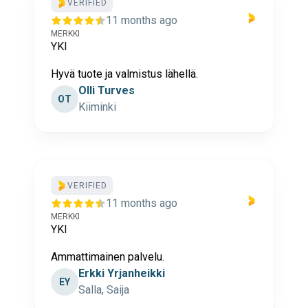
VERIFIED
11 months ago
MERKKI
YKI
Hyvä tuote ja valmistus lähellä.
Olli Turves
OT
Kiiminki
VERIFIED
11 months ago
MERKKI
YKI
Ammattimainen palvelu.
Erkki Yrjanheikki
EY
Salla, Saija