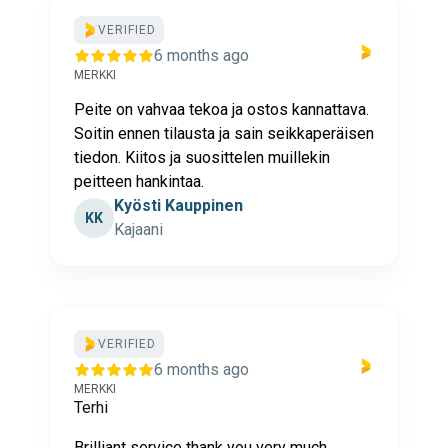
VERIFIED
6 months ago
MERKKI
Peite on vahvaa tekoa ja ostos kannattava.
Soitin ennen tilausta ja sain seikkaperäisen
tiedon. Kiitos ja suosittelen muillekin
peitteen hankintaa.
Kyösti Kauppinen
KK
Kajaani
VERIFIED
6 months ago
MERKKI
Terhi
Brilliant service thank you very much.