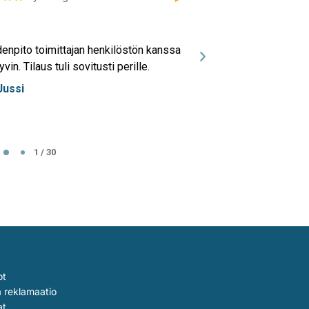
MERKKI
Laatulaituri
enpito toimittajan henkilöstön kanssa
Kaikki sujui oikein muk
yvin. Tilaus tuli sovitusti perille.
Jukka Parkkine
JP
Lappeenranta
Jussi
1 / 30
ot
a reklamaatio
at