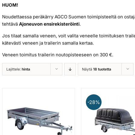
HUOM!
Noudettaessa peräkärry AGCO Suomen toimipisteeltä on ostaja
tehtävä
Ajoneuvon ensirekisteröinti
.
Jos tilaat samalla veneen, voit valita veneelle toimituksen trai
kätevästi veneen ja trailerin samalla kertaa.
Veneen toimitus trailerin noutopisteeseen on 300 €.
Lajittele:
hinta
Näytä
18 tuotetta
-28%