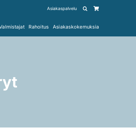
Asiakaspalvelu
Valmistajat
Rahoitus
Asiakaskokemuksia
ryt