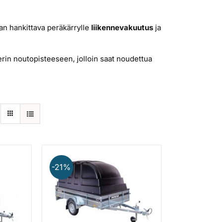
n hankittava peräkärrylle
liikennevakuutus
ja
lerin noutopisteeseen, jolloin saat noudettua
-21%