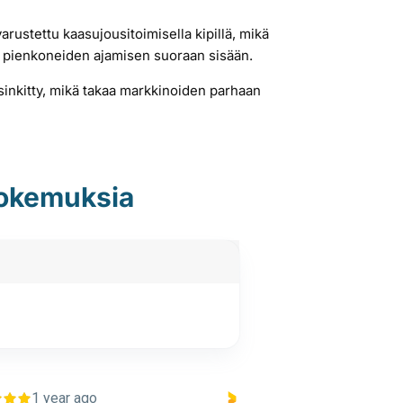
ustettu kaasujousitoimisella kipillä, mikä
i pienkoneiden ajamisen suoraan sisään.
nkitty, mikä takaa markkinoiden parhaan
okemuksia
1 year ago
1 year ago