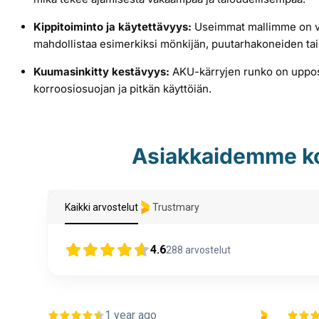
Kippitoiminto ja käytettävyys:
Useimmat mallimme on var
mahdollistaa esimerkiksi mönkijän, puutarhakoneiden ta
Kuumasinkitty kestävyys:
AKU-kärryjen runko on upposi
korroosiosuojan ja pitkän käyttöiän.
Asiakkaidemme k
Kaikki arvostelut
Trustmary
4.6
288
arvostelut
1 year ago