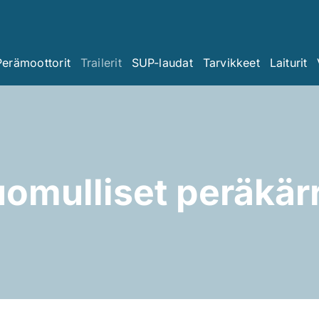
Perämoottorit
Trailerit
SUP-laudat
Tarvikkeet
Laiturit
omulliset peräkär