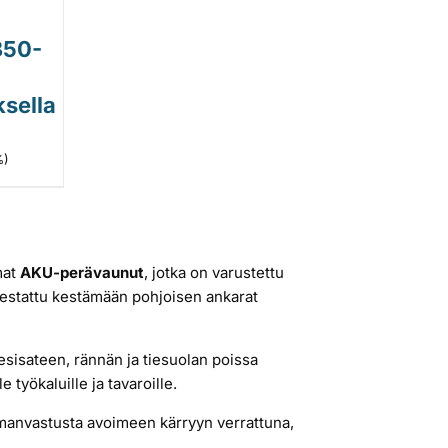
350-
sella
%)
mat
AKU-perävaunut
, jotka on varustettu
testattu kestämään pohjoisen ankarat
sisateen, rännän ja tiesuolan poissa
 työkaluille ja tavaroille.
anvastusta avoimeen kärryyn verrattuna,