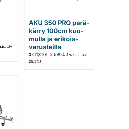
AKU 350 PRO perä­
kärry 100cm kuo­
mulla ja erikois­
en
ykyinen
varus­teilla
(sis. alv
inta
Alkuperäinen
Nykyinen
2 890,00
€
3 677,00
€
(sis. alv
n:
hinta
hinta
25,5%)
oli:
on:
90,00 €.
3
2
677,00 €.
890,00 €.