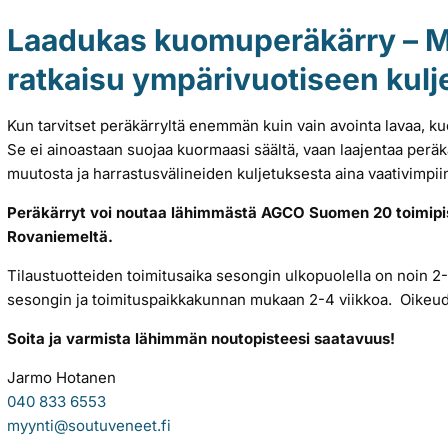
Laadukas kuomuperäkärry – M
ratkaisu ympärivuotiseen kul
Kun tarvitset peräkärryltä enemmän kuin vain avointa lavaa, ku
Se ei ainoastaan suojaa kuormaasi säältä, vaan laajentaa perä
muutosta ja harrastusvälineiden kuljetuksesta aina vaativimpii
Peräkärryt voi noutaa lähimmästä AGCO Suomen 20 toimipist
Rovaniemeltä.
Tilaustuotteiden toimitusaika sesongin ulkopuolella on noin 2-
sesongin ja toimituspaikkakunnan mukaan 2-4 viikkoa. Oikeude
Soita ja varmista lähimmän noutopisteesi saatavuus!
Jarmo Hotanen
040 833 6553
myynti@soutuveneet.fi