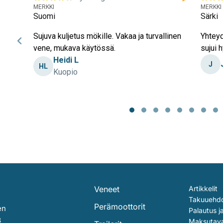
MERKKI
MERKKI
Suomi
Särki
Sujuva kuljetus mökille. Vakaa ja turvallinen
Yhteyd
vene, mukava käytössä.
sujui h
Heidi L
J
HL
Kuopio
Page
1
of
30
Veneet
Artikkelit
Takuuehd
Perämoottorit
en
Palautus j
3
Maksutav