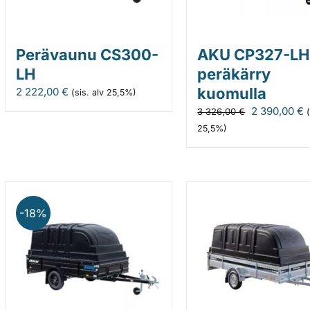
Perävaunu CS300-
AKU CP327-LH
LH
peräkärry
kuomulla
2 222,00
€
(sis. alv 25,5%)
Alkuperäin
N
2 390,00
€
3 326,00
€
hinta
h
25,5%)
oli:
o
3
2
326,00 €.
3
-18%