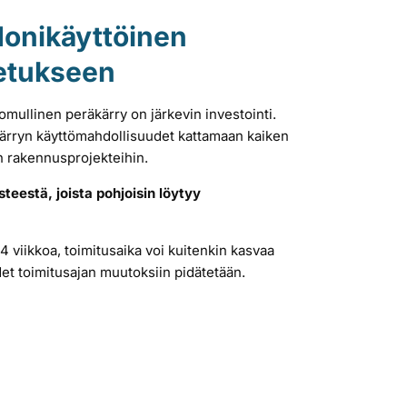
onikäyttöinen
jetukseen
omullinen peräkärry on järkevin investointi.
kärryn käyttömahdollisuudet kattamaan kaiken
n rakennusprojekteihin.
eestä, joista pohjoisin löytyy
4 viikkoa, toimitusaika voi kuitenkin kasvaa
t toimitusajan muutoksiin pidätetään.