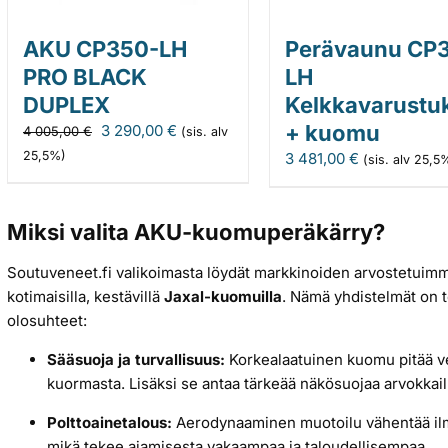
AKU CP350-LH
Perävaunu CP
PRO BLACK
LH
DUPLEX
Kelkkavarustuk
Alkuperäinen
Nykyinen
+ kuomu
3 290,00
€
4 005,00
€
(sis. alv
hinta
hinta
25,5%)
3 481,00
€
(sis. alv 25,5
oli:
on:
4
3
005,00 €.
290,00 €.
Miksi valita AKU-kuomuperäkärry?
Soutuveneet.fi valikoimasta löydät markkinoiden arvostetuim
kotimaisilla, kestävillä
Jaxal-kuomuilla
. Nämä yhdistelmät on 
olosuhteet:
Sääsuoja ja turvallisuus:
Korkealaatuinen kuomu pitää ve
kuormasta. Lisäksi se antaa tärkeää näkösuojaa arvokkaille
Polttoainetalous:
Aerodynaaminen muotoilu vähentää ilm
mikä tekee ajamisesta vakaampaa ja taloudellisempaa.