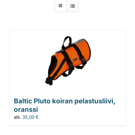
Laiturit
Valmistajat
Rahoitus
Asiakaskokemuksia
Baltic Pluto koiran pelastusliivi,
oranssi
alk.
35,00
€