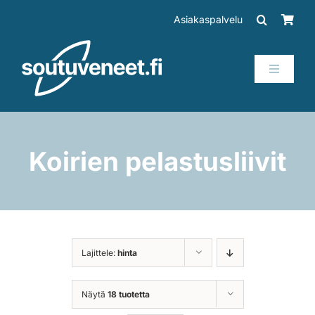
Skip
Asiakaspalvelu
to
content
Toggle
Navigati
Veneet
Perämoottorit
Koirien pelastusliivit
Trailerit
SUP-laudat
Lajittele:
hinta
Tarvikkeet
Näytä
18 tuotetta