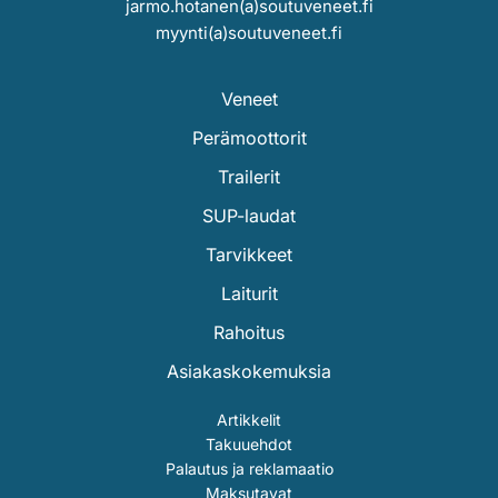
jarmo.hotanen(a)soutuveneet.fi
myynti(a)soutuveneet.fi
Veneet
Perämoottorit
Trailerit
SUP-laudat
Tarvikkeet
Laiturit
Rahoitus
Asiakaskokemuksia
Artikkelit
Takuuehdot
Palautus ja reklamaatio
Maksutavat