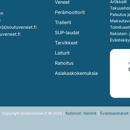
Veneet
Artikkelit
Takuuehd
Perämoottorit
en
Palautus j
3
Maksutav
Trailerit
(a)soutuveneet.fi
Toimituse
SUP-laudat
Rekisteri- 
uveneet.fi
Evästekäy
Tarvikkeet
Laiturit
Rahoitus
Asiakaskokemuksia
Copyright Soutuveneet.fi © 2025 |
Kotisivut: Valolink
|
Evästeasetukset