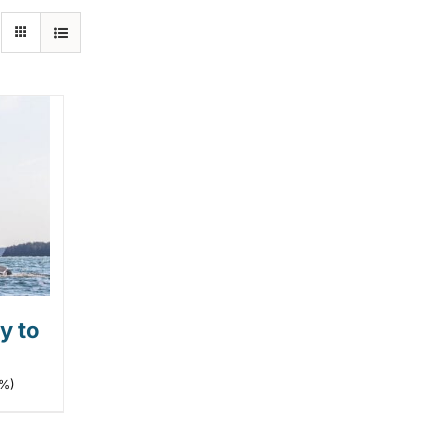
y to
5%)