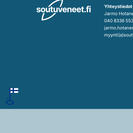
Yhteystiedot
Jarmo Hotan
040 8336 55
jarmo.hotanen
myynti(a)sout