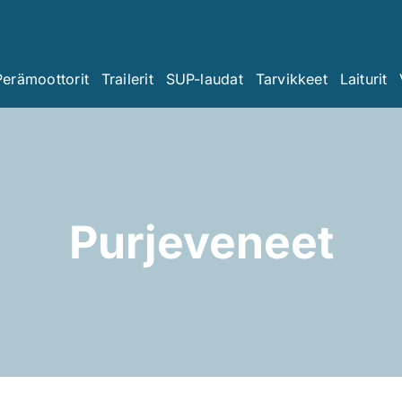
Perämoottorit
Trailerit
SUP-laudat
Tarvikkeet
Laiturit
Purjeveneet