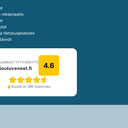
ot
a reklamaatio
at
hdot
ja tietosuojaseloste
tännöt
ASIAKASTYYTYVÄISYYS
4.6
Soutuveneet.fi
Based on 288 responses