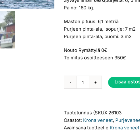
Syväys ilman keskipurjetta: 0,15 m
Paino: 160 kg.
Maston pituus: 6,1 metriä
Purjeen pinta-ala, isopurje: 7 m2
Purjeen pinta-ala, puomi: 3 m2
Nouto Rymättylä 0€
Toimitus osoitteeseen 350€
Lisää osto
2-
Alternative:
KRONA
Ready
to
Tuotetunnus (SKU):
26103
Sail
Osastot:
Krona veneet
,
Purjevene
määrä
Avainsana tuotteelle
Krona veneet