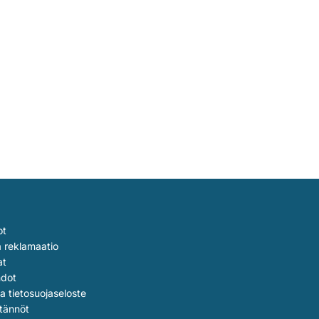
ot
a reklamaatio
at
hdot
ja tietosuojaseloste
tännöt