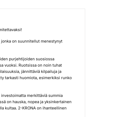
imitettavaksi!
 jonka on suunnitellut menestynyt
eiden purjehtijoiden suosiossa
a vuoksi. Ruotsissa on noin tuhat
laisuuksia, jännittäviä kilpailuja ja
tty tarkasti huomiota, esimerkiksi runko
en investoimatta merkittäviä summia
eessä on hauska, nopea ja yksinkertainen
tella kultaa. 2-KRONA on ihanteellinen