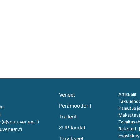
Veneet
Artikkelit
Takuuehd
Perämoottorit
en
Palautus j
3
Maksutav
Trailerit
(a)soutuveneet.fi
Toimituse
SUP-laudat
Rekisteri- 
uveneet.fi
Evästekäy
Tarvikkeet