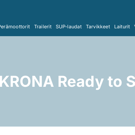
Perämoottorit
Trailerit
SUP-laudat
Tarvikkeet
Laiturit
KRONA Ready to S