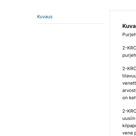
Kuvaus
Kuva
Purjeh
2-KRON
purjeh
2-KRON
tilavu
venett
arvost
on keh
2-KRON
uusiin
kilpap
vene p