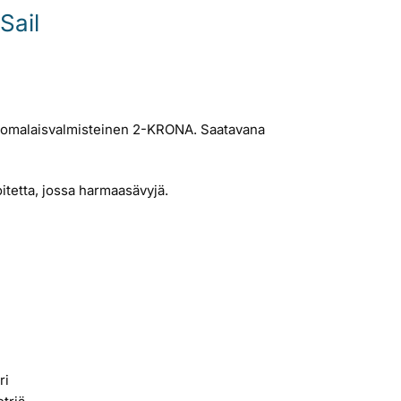
Sail
suomalaisvalmisteinen 2-KRONA. Saatavana
itetta, jossa harmaasävyjä.
ri