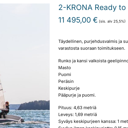
2-KRONA Ready to 
11 495,00
€
(sis. alv 25,5%)
Täydellinen, purjehdusvalmis ja 
varastosta suoraan toimitukseen.
Runko ja kansi valkoista geelipinno
Masto
Puomi
Peräsin
Keskipurje
Pääpurje ja puomi.
Pituus: 4,63 metriä
Leveys: 1,69 metriä
Syväys keskipurjeen kanssa: 1 met