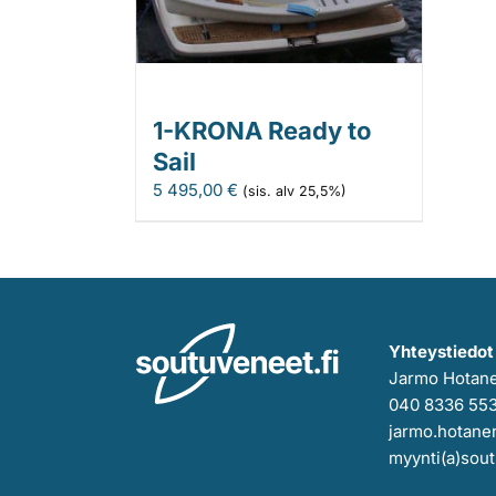
1-KRONA Ready to
Sail
5 495,00
€
(sis. alv 25,5%)
Yhteystiedot
Jarmo Hotan
040 8336 55
jarmo.hotanen
myynti(a)sout