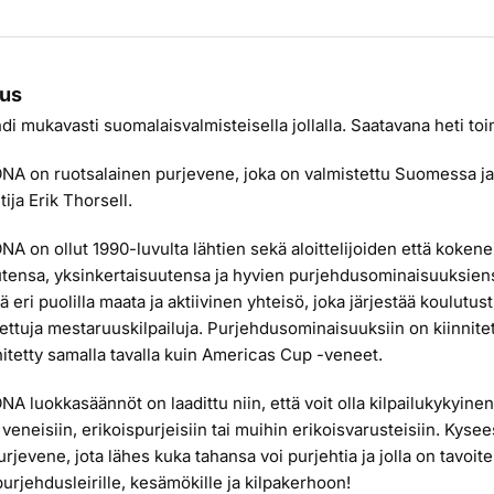
us
di mukavasti suomalaisvalmisteisella jollalla. Saatavana heti to
A on ruotsalainen purjevene, joka on valmistettu Suomessa ja
tija Erik Thorsell.
A on ollut 1990-luvulta lähtien sekä aloittelijoiden että koken
utensa, yksinkertaisuutensa ja hyvien purjehdusominaisuuksiens
ä eri puolilla maata ja aktiivinen yhteisö, joka järjestää koulutusti
ettuja mestaruuskilpailuja. Purjehdusominaisuuksiin on kiinnite
itetty samalla tavalla kuin Americas Cup -veneet.
A luokkasäännöt on laadittu niin, että voit olla kilpailukykyin
 veneisiin, erikoispurjeisiin tai muihin erikoisvarusteisiin. Kys
urjevene, jota lähes kuka tahansa voi purjehtia ja jolla on tavoi
urjehdusleirille, kesämökille ja kilpakerhoon!