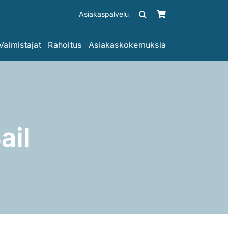
Asiakaspalvelu
Valmistajat
Rahoitus
Asiakaskokemuksia
ail