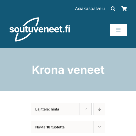
Skip
Asiakaspalvelu
to
content
Toggle
Navigati
Veneet
Perämoottorit
Krona veneet
Trailerit
SUP-laudat
Lajittele:
hinta
Tarvikkeet
Näytä
18 tuotetta