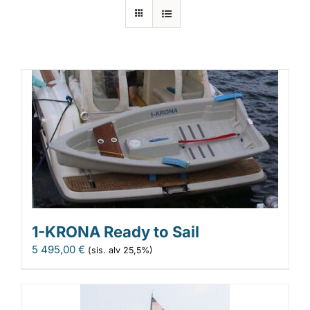
Laiturit
Valmistajat
Rahoitus
Asiakaskokemuksia
1-KRONA Ready to Sail
5 495,00
€
(sis. alv 25,5%)