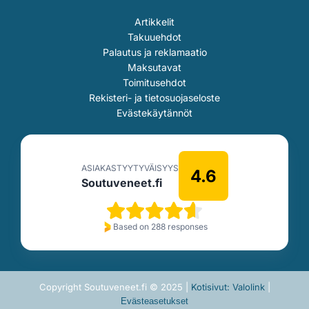
Artikkelit
Takuuehdot
Palautus ja reklamaatio
Maksutavat
Toimitusehdot
Rekisteri- ja tietosuojaseloste
Evästekäytännöt
ASIAKASTYYTYVÄISYYS
4.6
Soutuveneet.fi
Based on 288 responses
Copyright Soutuveneet.fi © 2025 |
Kotisivut: Valolink
|
Evästeasetukset