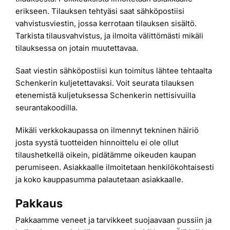
erikseen. Tilauksen tehtyäsi saat sähköpostiisi
Laiturit
vahvistusviestin, jossa kerrotaan tilauksen sisältö.
Tarkista tilausvahvistus, ja ilmoita välittömästi mikäli
tilauksessa on jotain muutettavaa.
Valmistajat
Saat viestin sähköpostiisi kun toimitus lähtee tehtaalta
Schenkerin kuljetettavaksi. Voit seurata tilauksen
Rahoitus
etenemistä kuljetuksessa Schenkerin nettisivuilla
seurantakoodilla.
Asiakaskokemuksia
Mikäli verkkokaupassa on ilmennyt tekninen häiriö
josta syystä tuotteiden hinnoittelu ei ole ollut
tilaushetkellä oikein, pidätämme oikeuden kaupan
perumiseen. Asiakkaalle ilmoitetaan henkilökohtaisesti
ja koko kauppasumma palautetaan asiakkaalle.
Pakkaus
Pakkaamme veneet ja tarvikkeet suojaavaan pussiin ja