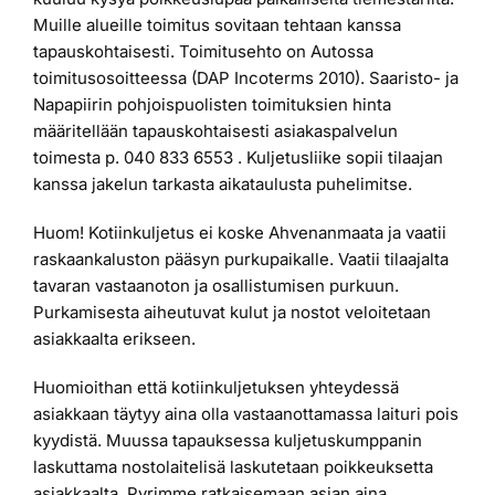
Muille alueille toimitus sovitaan tehtaan kanssa
tapauskohtaisesti. Toimitusehto on Autossa
toimitusosoitteessa (DAP Incoterms 2010). Saaristo- ja
Napapiirin pohjoispuolisten toimituksien hinta
määritellään tapauskohtaisesti asiakaspalvelun
toimesta p. 040 833 6553 . Kuljetusliike sopii tilaajan
kanssa jakelun tarkasta aikataulusta puhelimitse.
Huom! Kotiinkuljetus ei koske Ahvenanmaata ja vaatii
raskaankaluston pääsyn purkupaikalle. Vaatii tilaajalta
tavaran vastaanoton ja osallistumisen purkuun.
Purkamisesta aiheutuvat kulut ja nostot veloitetaan
asiakkaalta erikseen.
Huomioithan että kotiinkuljetuksen yhteydessä
asiakkaan täytyy aina olla vastaanottamassa laituri pois
kyydistä. Muussa tapauksessa kuljetuskumppanin
laskuttama nostolaitelisä laskutetaan poikkeuksetta
asiakkaalta. Pyrimme ratkaisemaan asian aina