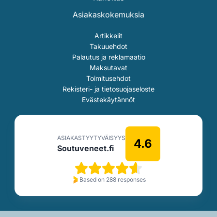
Asiakaskokemuksia
Artikkelit
Takuuehdot
Palautus ja reklamaatio
Maksutavat
Toimitusehdot
Rekisteri- ja tietosuojaseloste
Evästekäytännöt
ASIAKASTYYTYVÄISYYS
4.6
Soutuveneet.fi
Based on 288 responses