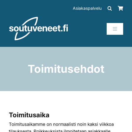
Skip
Asiakaspalvelu
to
content
Toggle
Navigati
Veneet
Perämoottorit
Toimitusehdot
Trailerit
SUP-laudat
Toimitusaika
Tarvikkeet
Toimitusaikamme on normaalisti noin kaksi viikkoa
tilauksesta. Poikkeuksista ilmoitetaan asiakkaalle