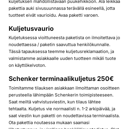
kuljetuksen mahdollistavaan puukehikkoon. Älä leikkaa
pakettia auki sivusuunnassa terävällä esineellä, jotta
tuotteet eivät vaurioidu. Avaa paketti varoen.
Kuljetusvaurio
Kuljetuksessa vioittuneesta paketista on ilmoitettava jo
noudettaessa / paketin saavuttua henkilökunnalle.
Tässä tapauksessa teemme kuljetusreklamaation, ja
valmistamme asiakkaalle uuden tuotteen mikäli tuote
on käyttökelvoton.
Schenker terminaalikuljetus 250€
Toimitamme tilauksen asiakkaan ilmoittaman osoitteen
perusteella lähimpään Schenkerin toimipisteeseen.
Saat meiltä vahvistusviestin, kun tilaus lähtee
tehtaalta. Kuljetus vie normaalisti n. 1-2 arkipäivää, ja
saat viestin kun paketti on noudettavissa terminaalista.
Ota pakettia noutaessa mukaan saamasi