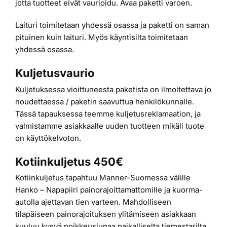
jotta tuotteet eivät vaurioidu. Avaa paketti varoen.
Laituri toimitetaan yhdessä osassa ja paketti on saman
pituinen kuin laituri. Myös käyntisilta toimitetaan
yhdessä osassa.
Kuljetusvaurio
Kuljetuksessa vioittuneesta paketista on ilmoitettava jo
noudettaessa / paketin saavuttua henkilökunnalle.
Tässä tapauksessa teemme kuljetusreklamaation, ja
valmistamme asiakkaalle uuden tuotteen mikäli tuote
on käyttökelvoton.
Kotiinkuljetus 450€
Kotiinkuljetus tapahtuu Manner-Suomessa välille
Hanko – Napapiiri painorajoittamattomille ja kuorma-
autolla ajettavan tien varteen. Mahdolliseen
tilapäiseen painorajoituksen ylitämiseen asiakkaan
kuuluu kysyä poikkeuslupaa paikalliselta tiemestarilta.