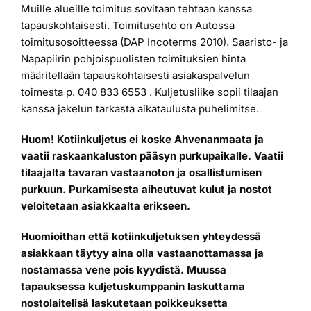
Muille alueille toimitus sovitaan tehtaan kanssa
tapauskohtaisesti. Toimitusehto on Autossa
toimitusosoitteessa (DAP Incoterms 2010). Saaristo- ja
Napapiirin pohjoispuolisten toimituksien hinta
määritellään tapauskohtaisesti asiakaspalvelun
toimesta p. 040 833 6553 . Kuljetusliike sopii tilaajan
kanssa jakelun tarkasta aikataulusta puhelimitse.
Huom! Kotiinkuljetus ei koske Ahvenanmaata ja
vaatii raskaankaluston pääsyn purkupaikalle. Vaatii
tilaajalta tavaran vastaanoton ja osallistumisen
purkuun. Purkamisesta aiheutuvat kulut ja nostot
veloitetaan asiakkaalta erikseen.
Huomioithan että kotiinkuljetuksen yhteydessä
asiakkaan täytyy aina olla vastaanottamassa ja
nostamassa vene pois kyydistä. Muussa
tapauksessa kuljetuskumppanin laskuttama
nostolaitelisä laskutetaan poikkeuksetta