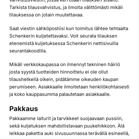
Tarkista tilausvahvistus, ja ilmoita välittömästi mikäli
tilauksessa on jotain muutettavaa.
Saat viestin sähköpostiisi kun toimitus lähtee tehtaalta
Schenkerin kuljetettavaksi. Voit seurata tilauksen
etenemistä kuljetuksessa Schenkerin nettisivuilla
seurantakoodilla.
Mikäli verkkokaupassa on ilmennyt tekninen häiriö
josta syystä tuotteiden hinnoittelu ei ole ollut
tilaushetkellä oikein, pidätämme oikeuden kaupan
perumiseen. Asiakkaalle ilmoitetaan henkilökohtaisesti
ja koko kauppasumma palautetaan asiakkaalle.
Pakkaus
Pakkaamme laiturit ja tarvikkeet suojaavaan pussiin,
sekä kuljetuksen mahdollistavaan puukehikkoon. Älä
leikkaa pakettia auki sivusuunnassa terävällä esineellä,