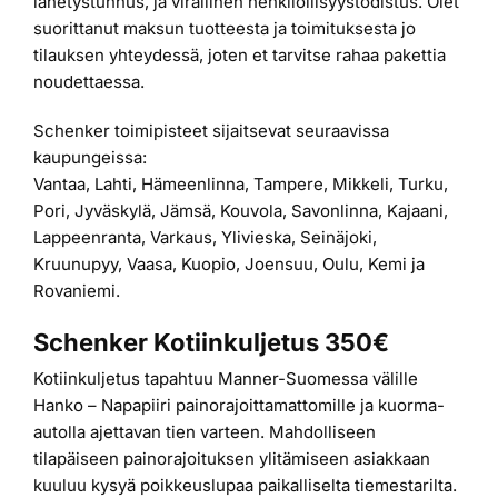
lähetystunnus, ja virallinen henkilöllisyystodistus. Olet
suorittanut maksun tuotteesta ja toimituksesta jo
tilauksen yhteydessä, joten et tarvitse rahaa pakettia
noudettaessa.
Schenker toimipisteet sijaitsevat seuraavissa
kaupungeissa:
Vantaa, Lahti, Hämeenlinna, Tampere, Mikkeli, Turku,
Pori, Jyväskylä, Jämsä, Kouvola, Savonlinna, Kajaani,
Lappeenranta, Varkaus, Ylivieska, Seinäjoki,
Kruunupyy, Vaasa, Kuopio, Joensuu, Oulu, Kemi ja
Rovaniemi.
Schenker Kotiinkuljetus 350€
Kotiinkuljetus tapahtuu Manner-Suomessa välille
Hanko – Napapiiri painorajoittamattomille ja kuorma-
autolla ajettavan tien varteen. Mahdolliseen
tilapäiseen painorajoituksen ylitämiseen asiakkaan
kuuluu kysyä poikkeuslupaa paikalliselta tiemestarilta.