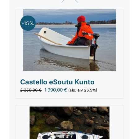
-15%
Castello eSoutu Kunto
Alkuperäinen
Nykyinen
1 990,00
€
2 350,00
€
(sis. alv 25,5%)
hinta
hinta
oli:
on:
2
1
350,00 €.
990,00 €.