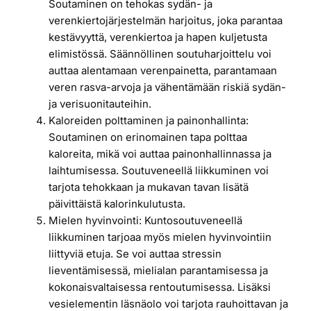
Soutaminen on tehokas sydän- ja
verenkiertojärjestelmän harjoitus, joka parantaa
kestävyyttä, verenkiertoa ja hapen kuljetusta
elimistössä. Säännöllinen soutuharjoittelu voi
auttaa alentamaan verenpainetta, parantamaan
veren rasva-arvoja ja vähentämään riskiä sydän-
ja verisuonitauteihin.
Kaloreiden polttaminen ja painonhallinta:
Soutaminen on erinomainen tapa polttaa
kaloreita, mikä voi auttaa painonhallinnassa ja
laihtumisessa. Soutuveneellä liikkuminen voi
tarjota tehokkaan ja mukavan tavan lisätä
päivittäistä kalorinkulutusta.
Mielen hyvinvointi: Kuntosoutuveneellä
liikkuminen tarjoaa myös mielen hyvinvointiin
liittyviä etuja. Se voi auttaa stressin
lieventämisessä, mielialan parantamisessa ja
kokonaisvaltaisessa rentoutumisessa. Lisäksi
vesielementin läsnäolo voi tarjota rauhoittavan ja