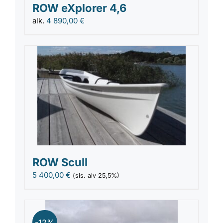
ROW eXplorer 4,6
alk.
4 890,00
€
ROW Scull
5 400,00
€
(sis. alv 25,5%)
-12%