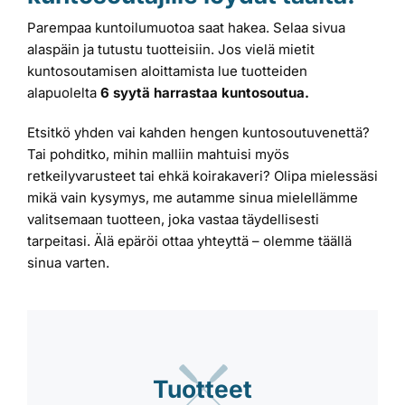
Parempaa kuntoilumuotoa saat hakea. Selaa sivua
Laiturit
alaspäin ja tutustu tuotteisiin. Jos vielä mietit
kuntosoutamisen aloittamista lue tuotteiden
Valmistajat
alapuolelta
6 syytä harrastaa kuntosoutua.
Etsitkö yhden vai kahden hengen kuntosoutuvenettä?
Rahoitus
Tai pohditko, mihin malliin mahtuisi myös
retkeilyvarusteet tai ehkä koirakaveri? Olipa mielessäsi
mikä vain kysymys, me autamme sinua mielellämme
Asiakaskokemuksia
valitsemaan tuotteen, joka vastaa täydellisesti
tarpeitasi. Älä epäröi ottaa yhteyttä – olemme täällä
sinua varten.
Tuotteet