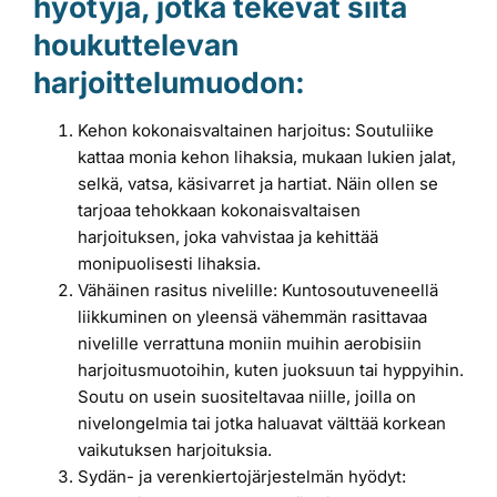
hyötyjä, jotka tekevät siitä
houkuttelevan
harjoittelumuodon:
Kehon kokonaisvaltainen harjoitus: Soutuliike
kattaa monia kehon lihaksia, mukaan lukien jalat,
selkä, vatsa, käsivarret ja hartiat. Näin ollen se
tarjoaa tehokkaan kokonaisvaltaisen
harjoituksen, joka vahvistaa ja kehittää
monipuolisesti lihaksia.
Vähäinen rasitus nivelille: Kuntosoutuveneellä
liikkuminen on yleensä vähemmän rasittavaa
nivelille verrattuna moniin muihin aerobisiin
harjoitusmuotoihin, kuten juoksuun tai hyppyihin.
Soutu on usein suositeltavaa niille, joilla on
nivelongelmia tai jotka haluavat välttää korkean
vaikutuksen harjoituksia.
Sydän- ja verenkiertojärjestelmän hyödyt: