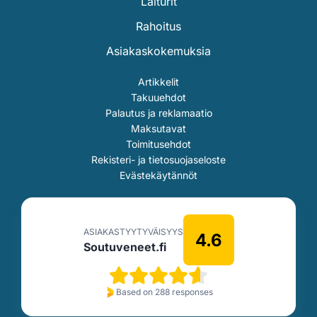
Laiturit
Rahoitus
Asiakaskokemuksia
Artikkelit
Takuuehdot
Palautus ja reklamaatio
Maksutavat
Toimitusehdot
Rekisteri- ja tietosuojaseloste
Evästekäytännöt
ASIAKASTYYTYVÄISYYS
4.6
Soutuveneet.fi
Based on 288 responses