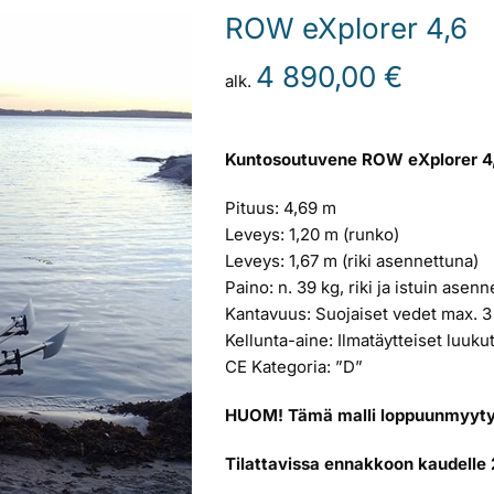
ROW eXplorer 4,6
4 890,00
€
alk.
Kuntosoutuvene ROW eXplorer 4,
Pituus: 4,69 m
Leveys: 1,20 m (runko)
Leveys: 1,67 m (riki asennettuna)
Paino: n. 39 kg, riki ja istuin asen
Kantavuus: Suojaiset vedet max. 3
Kellunta-aine: Ilmatäytteiset luuku
CE Kategoria: ”D”
HUOM! Tämä malli loppuunmyyty
Tilattavissa ennakkoon kaudelle