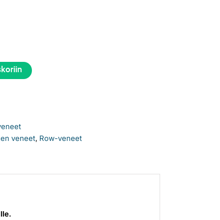
skoriin
eneet
en veneet
,
Row-veneet
le.