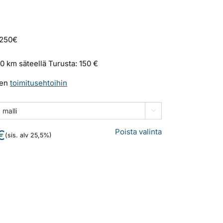
 250€
0 km säteellä Turusta: 150 €
sen
toimitusehtoihin

Poista valinta
€
(sis. alv 25,5%)