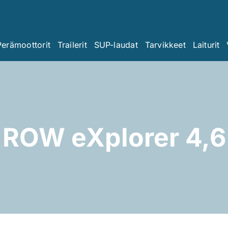
Perämoottorit
Trailerit
SUP-laudat
Tarvikkeet
Laiturit
ROW eXplorer 4,6