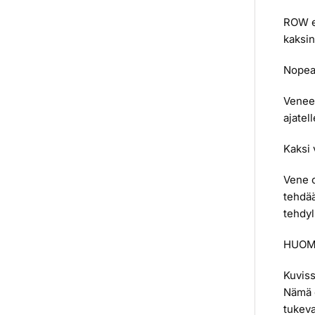
ROW eX
kaksi
Nopea,
Venees
ajatell
Kaksi 
Vene o
tehdää
tehdyl
HUOM
Kuviss
Nämä o
tukeva