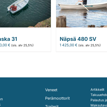
aska 31
Näpsä 480 SV
90,00
€
1 425,00
€
(sis. alv 25,5%)
(sis. alv 25,5%)
Veneet
Artikkelit
Takuuehd
Perämoottorit
en
Palautus j
3
Maksutav
Trailerit