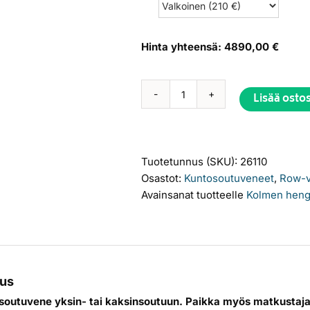
Hinta yhteensä:
4890,00 €
Lisää osto
ROW
eXplorer
4,6
Alternative:
määrä
Tuotetunnus (SKU):
26110
Osastot:
Kuntosoutuveneet
,
Row-v
Avainsanat tuotteelle
Kolmen heng
us
soutuvene yksin- tai kaksinsoutuun. Paikka myös matkustajal