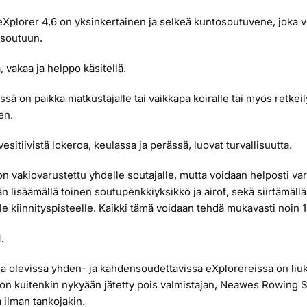
plorer 4,6 on yksinkertainen ja selkeä kuntosoutuvene, joka vo
nsoutuun.
 vakaa ja helppo käsitellä.
sä on paikka matkustajalle tai vaikkapa koiralle tai myös retkeil
en.
vesitiivistä lokeroa, keulassa ja perässä, luovat turvallisuutta.
n vakiovarustettu yhdelle soutajalle, mutta voidaan helposti va
n lisäämällä toinen soutupenkkiyksikkö ja airot, sekä siirtämäll
le kiinnityspisteelle. Kaikki tämä voidaan tehdä mukavasti noin 
.
a olevissa yhden- ja kahdensoudettavissa eXplorereissa on liuk
n kuitenkin nykyään jätetty pois valmistajan, Neawes Rowing 
 ilman tankojakin.