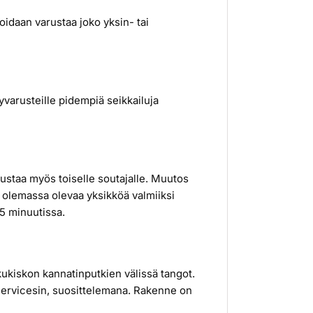
idaan varustaa joko yksin- tai
yvarusteille pidempiä seikkailuja
rustaa myös toiselle soutajalle. Muutos
ä olemassa olevaa yksikköä valmiiksi
15 minuutissa.
ukiskon kannatinputkien välissä tangot.
Servicesin, suosittelemana. Rakenne on