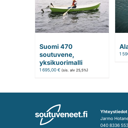
Suomi 470
Al
soutuvene,
1 5
yksikuorimalli
1 695,00
€
(sis. alv 25,5%)
Yhteystiedot
Jarmo Hotan
040 8336 55