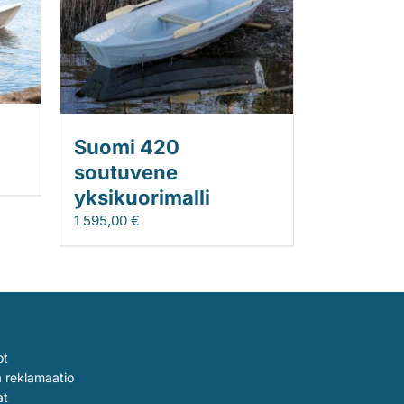
Suomi 420
soutuvene
yksikuorimalli
1 595,00
€
ot
a reklamaatio
at