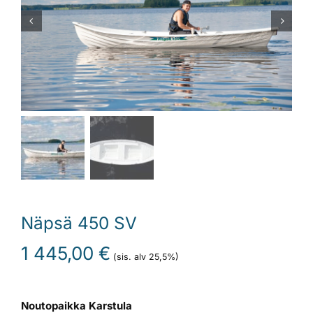
Laiturit
Valmistajat
Rahoitus
Asiakaskokemuksia
Näpsä 450 SV
1 445,00
€
(sis. alv 25,5%)
Noutopaikka Karstula