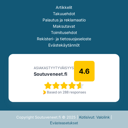
Artikkelit
Takuuehdot
Palautus ja reklamaatio
Maksutavat
Toimitusehdot
Rekisteri- ja tietosuojaseloste
Evästekäytännöt
ASIAKASTYYTYVÄISYYS
4.6
Soutuveneet.fi
Based on 288 responses
Copyright Soutuveneet.fi © 2025 |
Kotisivut: Valolink
|
Evästeasetukset