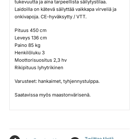
tukevuutta ja aina tarpeellista säilytystilaa.
Laidoilla on kätevä säilyttää vaikkapa virveliä ja
onkivapoja. CE-hyväksytty / VTT.
Pituus 450 cm
Leveys 136 cm
Paino 85 kg
Henkilöluku 3
Moottorisuositus 2,3 hv
Rikipituus lyhytrikinen
Varusteet: hankaimet, tyhjennystulppa.
Saatavissa myös maastonvärisenä.
Twiittaa tästä