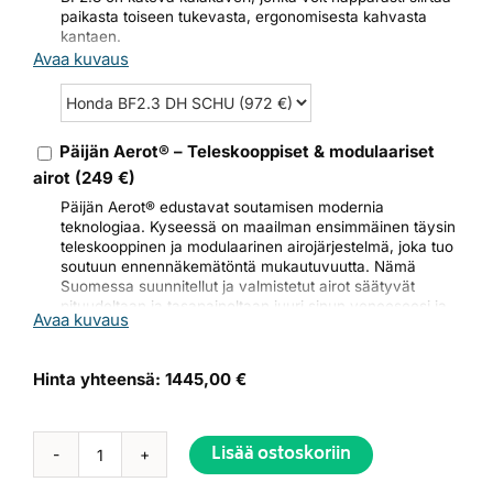
Sähkökäynnistys – ei enää nyörin vetämistä!
paikasta toiseen tukevasta, ergonomisesta kahvasta
Portaaton kaasun säätö ja turvallinen
kantaen.
tappokytkin
Avaa kuvaus
Tilaa nyt ja nauti hiljaisesta, tehokkaasta ja
ympäristöystävällisestä veneilystä!
Vastaan
mielellään kysymyksiisi, joten otahan yhteyttä!
Jarmo
Hotanen
040 833 6553
myynti@soutuveneet.fi
Päijän Aerot® – Teleskooppiset & modulaariset
airot
(
249
€)
Päijän Aerot® edustavat soutamisen modernia
teknologiaa. Kyseessä on maailman ensimmäinen täysin
teleskooppinen ja modulaarinen airojärjestelmä, joka tuo
soutuun ennennäkemätöntä mukautuvuutta. Nämä
Suomessa suunnitellut ja valmistetut airot säätyvät
pituudeltaan ja tasapainoltaan juuri sinun veneeseesi ja
Avaa kuvaus
soututyyliisi sopiviksi. Pitkäikäiselle ja huollettavalle
rakenteelle myönnetään harvinainen
10 vuoden takuu
.
Hinta yhteensä:
1445,00 €
Lisää ostoskoriin
Näpsä
450