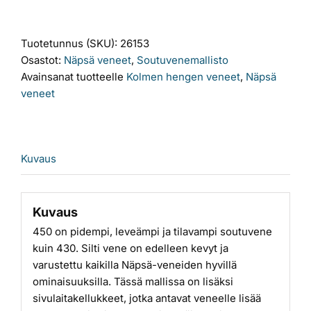
SV
määrä
Tuotetunnus (SKU):
26153
Osastot:
Näpsä veneet
,
Soutuvenemallisto
Avainsanat tuotteelle
Kolmen hengen veneet
,
Näpsä
veneet
Kuvaus
Kuvaus
450 on pidempi, leveämpi ja tilavampi soutuvene
kuin 430. Silti vene on edelleen kevyt ja
varustettu kaikilla Näpsä-veneiden hyvillä
ominaisuuksilla. Tässä mallissa on lisäksi
sivulaitakellukkeet, jotka antavat veneelle lisää