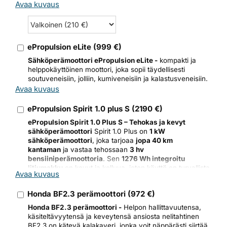
Avaa kuvaus
ePropulsion eLite
(
999
€)
Sähköperämoottori ePropulsion eLite -
kompakti ja
helppokäyttöinen moottori, joka sopii täydellisesti
soutuveneisiin, jolliin, kumiveneisiin ja kalastusveneisiin.
Avaa kuvaus
ePropulsion Spirit 1.0 plus S
(
2190
€)
ePropulsion Spirit 1.0 Plus S – Tehokas ja kevyt
sähköperämoottori
Spirit 1.0 Plus on
1 kW
sähköperämoottori
, joka tarjoaa
jopa 40 km
kantaman
ja vastaa tehossaan
3 hv
bensiiniperämoottoria
. Sen
1276 Wh integroitu
litiumakku
on kevyt ja kelluva, joten käyttö on turvallista
Avaa kuvaus
Alternative:
ja vaivatonta. Saatavana
kahdella rikipituudella (S 64,5
cm / L 75 cm)
, joten se sopii niin
jolliin, kumiveneisiin,
Honda BF2.3 perämoottori
(
972
€)
soutuveneisiin kuin purjeveneisiin
.
Honda BF2.3 perämoottori -
Helpon hallittavuutensa,
Helppokäyttöinen digitaalinen näyttö
käsiteltävyytensä ja keveytensä ansiosta nelitahtinen
Kevyt ja helposti kuljetettava (8,7 kg)
BF2.3 on kätevä kalakaveri, jonka voit näppärästi siirtää