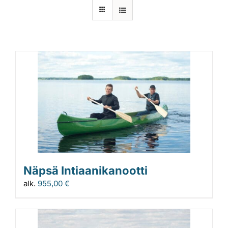
Laiturit
Valmistajat
Rahoitus
Asiakaskokemuksia
Näpsä Intiaanikanootti
alk.
955,00
€