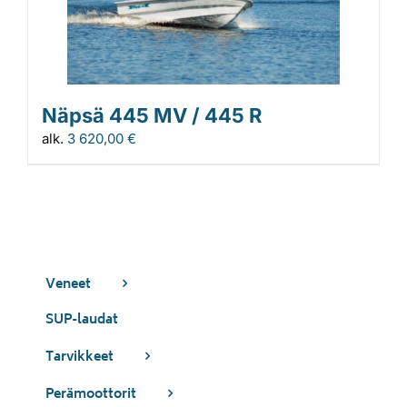
Näpsä 445 MV / 445 R
alk.
3 620,00
€
Veneet
SUP-laudat
Tarvikkeet
Perämoottorit