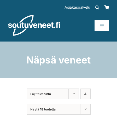
Skip
Asiakaspalvelu
to
content
Toggle
Navigati
Veneet
Perämoottorit
Näpsä veneet
Trailerit
SUP-laudat
Lajittele:
hinta
Tarvikkeet
Näytä
18 tuotetta