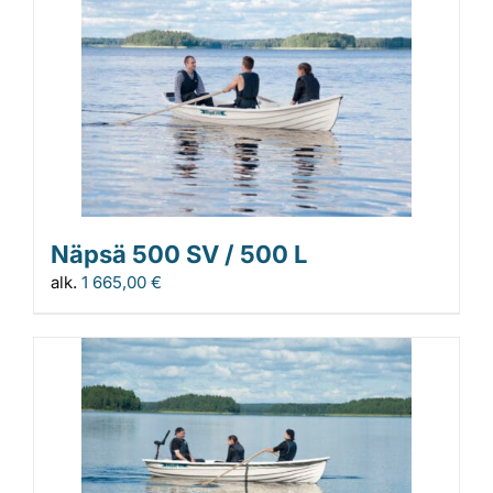
Näpsä 500 SV / 500 L
alk.
1 665,00
€