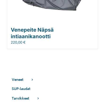
Venepeite Näpsä
intiaanikanootti
220,00
€
Veneet
SUP-laudat
Tarvikkeet