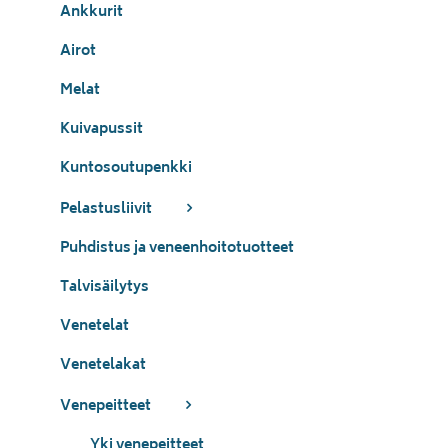
Ankkurit
Airot
Melat
Kuivapussit
Kuntosoutupenkki
Pelastusliivit
Puhdistus ja veneenhoitotuotteet
Talvisäilytys
Venetelat
Venetelakat
Venepeitteet
Yki venepeitteet