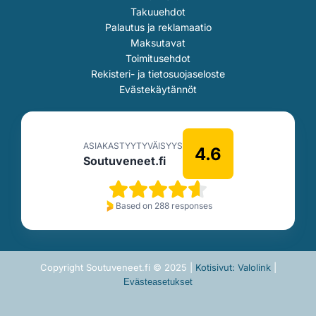
Takuuehdot
Palautus ja reklamaatio
Maksutavat
Toimitusehdot
Rekisteri- ja tietosuojaseloste
Evästekäytännöt
ASIAKASTYYTYVÄISYYS
4.6
Soutuveneet.fi
Based on 288 responses
Copyright Soutuveneet.fi © 2025 |
Kotisivut: Valolink
|
Evästeasetukset