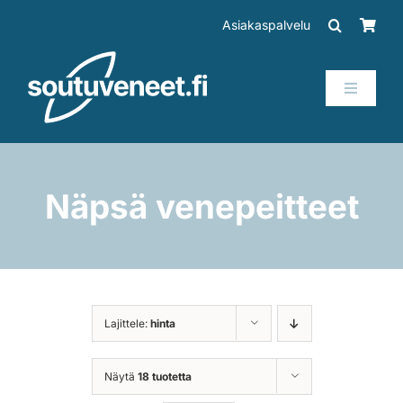
Skip
Asiakaspalvelu
to
content
Toggle
Navigati
Veneet
Perämoottorit
Näpsä venepeitteet
Trailerit
SUP-laudat
Lajittele:
hinta
Tarvikkeet
Näytä
18 tuotetta