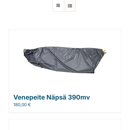
Laiturit
Valmistajat
Rahoitus
Asiakaskokemuksia
Venepeite Näpsä 390mv
180,00
€