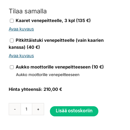
Tilaa samalla
Kaaret venepeitteelle, 3 kpl
(
135
€)
Avaa kuvaus
Pitkittäistuki venepeitteelle (vain kaarien
kanssa)
(
40
€)
Avaa kuvaus
Aukko moottorille venepeitteeseen
(
10
€)
Aukko moottorille venepeitteeseen
Hinta yhteensä:
210,00 €
Lisää ostoskoriin
Venepeite
Näpsä
445mv
Alternative: