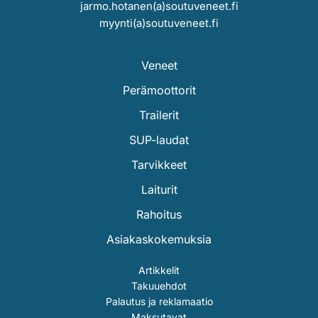
jarmo.hotanen(a)soutuveneet.fi
myynti(a)soutuveneet.fi
Veneet
Perämoottorit
Trailerit
SUP-laudat
Tarvikkeet
Laiturit
Rahoitus
Asiakaskokemuksia
Artikkelit
Takuuehdot
Palautus ja reklamaatio
Maksutavat