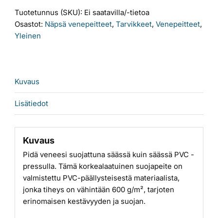
/
Tuotetunnus (SKU):
Ei saatavilla/-tietoa
r
Osastot:
Näpsä venepeitteet
,
Tarvikkeet
,
Venepeitteet
,
määrä
Yleinen
Kuvaus
Lisätiedot
Kuvaus
Pidä veneesi suojattuna säässä kuin säässä PVC -
pressulla. Tämä korkealaatuinen suojapeite on
valmistettu PVC-päällysteisestä materiaalista,
jonka tiheys on vähintään 600 g/m², tarjoten
erinomaisen kestävyyden ja suojan.