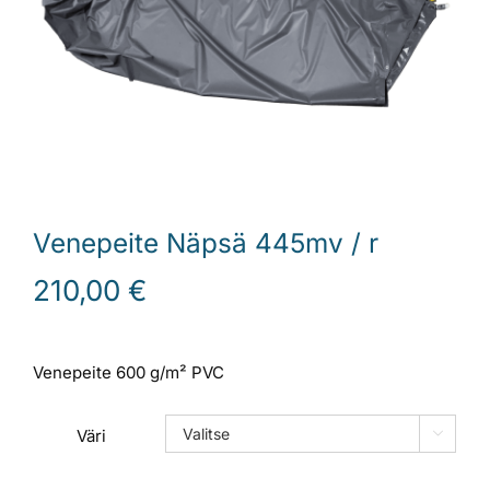
Laiturit
Valmistajat
Rahoitus
Venepeite Näpsä 445mv / r
Asiakaskokemuksia
210,00
€
Venepeite 600 g/m² PVC
Väri
