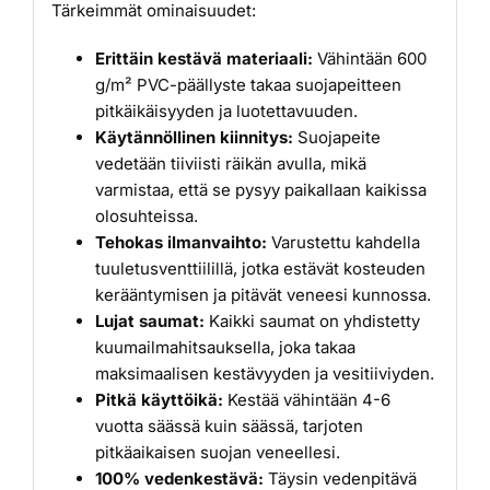
Tärkeimmät ominaisuudet:
Erittäin kestävä materiaali:
Vähintään 600
g/m² PVC-päällyste takaa suojapeitteen
pitkäikäisyyden ja luotettavuuden.
Käytännöllinen kiinnitys:
Suojapeite
vedetään tiiviisti räikän avulla, mikä
varmistaa, että se pysyy paikallaan kaikissa
olosuhteissa.
Tehokas ilmanvaihto:
Varustettu kahdella
tuuletusventtiilillä, jotka estävät kosteuden
kerääntymisen ja pitävät veneesi kunnossa.
Lujat saumat:
Kaikki saumat on yhdistetty
kuumailmahitsauksella, joka takaa
maksimaalisen kestävyyden ja vesitiiviyden.
Pitkä käyttöikä:
Kestää vähintään 4-6
vuotta säässä kuin säässä, tarjoten
pitkäaikaisen suojan veneellesi.
100% vedenkestävä:
Täysin vedenpitävä