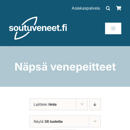
Skip
Asiakaspalvelu
to
content
Toggle
Navigati
Veneet
Perämoottorit
Näpsä venepeitteet
Trailerit
SUP-laudat
Lajittele:
hinta
Tarvikkeet
Näytä
36 tuotetta