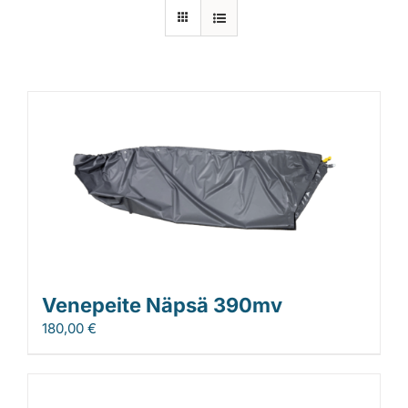
Laiturit
Valmistajat
Rahoitus
Asiakaskokemuksia
Venepeite Näpsä 390mv
180,00
€