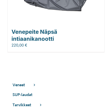
Venepeite Näpsä
intiaanikanootti
220,00
€
Veneet
SUP-laudat
Tarvikkeet