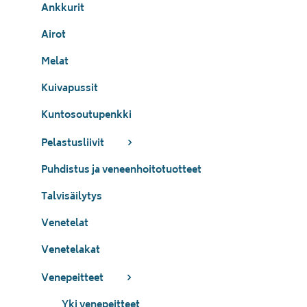
Ankkurit
Airot
Melat
Kuivapussit
Kuntosoutupenkki
Pelastusliivit
Puhdistus ja veneenhoitotuotteet
Talvisäilytys
Venetelat
Venetelakat
Venepeitteet
Yki venepeitteet