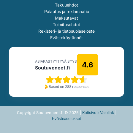
Takuuehdot
Palautus ja reklamaatio
Maksutavat
Toimitusehdot
Rekisteri- ja tietosuojaseloste
Evästekäytännöt
ASIAKASTYYTYVÄISYYS
4.6
Soutuveneet.fi
Based on 288 responses
Copyright Soutuveneet.fi © 2025 |
Kotisivut: Valolink
|
Evästeasetukset