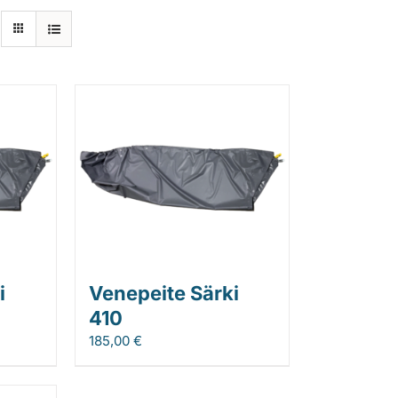
i
Venepeite Särki
410
185,00
€