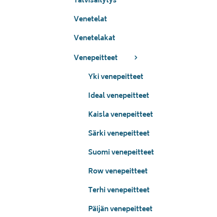
Talvisäilytys
Venetelat
Venetelakat
Venepeitteet
Yki venepeitteet
Ideal venepeitteet
Kaisla venepeitteet
Särki venepeitteet
Suomi venepeitteet
Row venepeitteet
Terhi venepeitteet
Päijän venepeitteet