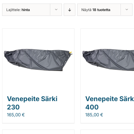
Lajittele:
hinta
Näytä
18 tuotetta
Venepeite Särki
Venepeite Särk
230
400
165,00
€
185,00
€