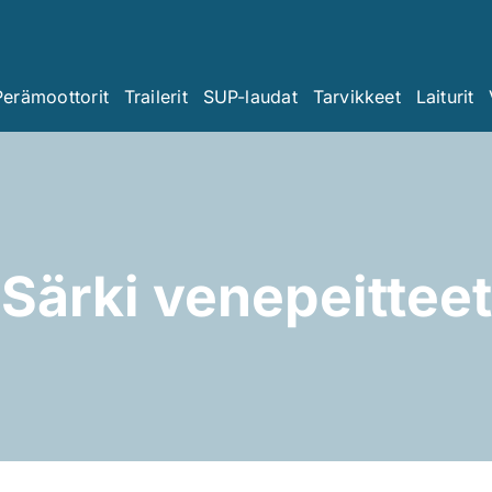
Perämoottorit
Trailerit
SUP-laudat
Tarvikkeet
Laiturit
Särki venepeitteet