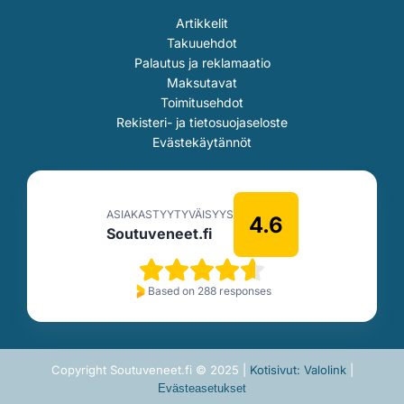
Artikkelit
Takuuehdot
Palautus ja reklamaatio
Maksutavat
Toimitusehdot
Rekisteri- ja tietosuojaseloste
Evästekäytännöt
ASIAKASTYYTYVÄISYYS
4.6
Soutuveneet.fi
Based on 288 responses
Copyright Soutuveneet.fi © 2025 |
Kotisivut: Valolink
|
Evästeasetukset