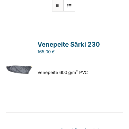
Laiturit
Valmistajat
Venepeite Särki 230
Rahoitus
165,00
€
Asiakaskokemuksia
Venepeite 600 g/m² PVC