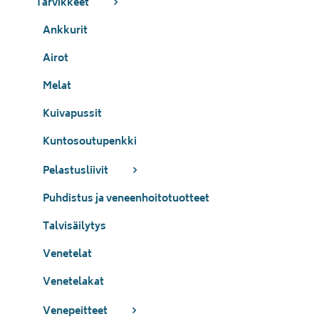
Tarvikkeet
Ankkurit
Airot
Melat
Kuivapussit
Kuntosoutupenkki
Pelastusliivit
Puhdistus ja veneenhoitotuotteet
Talvisäilytys
Venetelat
Venetelakat
Venepeitteet