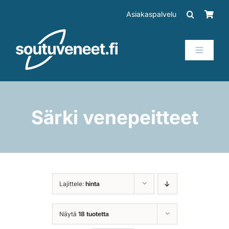
Skip
Asiakaspalvelu
to
content
Toggle
Navigati
Veneet
Perämoottorit
Särki venepeitteet
Trailerit
SUP-laudat
Lajittele:
hinta
Tarvikkeet
Näytä
18 tuotetta