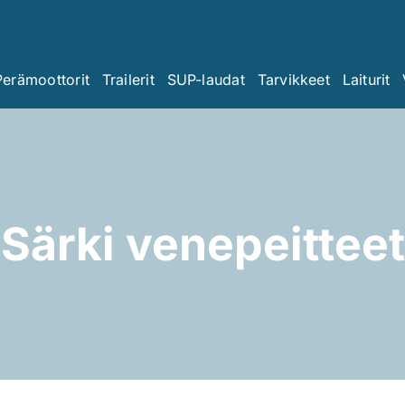
Perämoottorit
Trailerit
SUP-laudat
Tarvikkeet
Laiturit
Särki venepeitteet