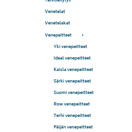
Talvisäilytys
Venetelat
Venetelakat
Venepeitteet
Yki venepeitteet
Ideal venepeitteet
Kaisla venepeitteet
Särki venepeitteet
Suomi venepeitteet
Row venepeitteet
Terhi venepeitteet
Päijän venepeitteet