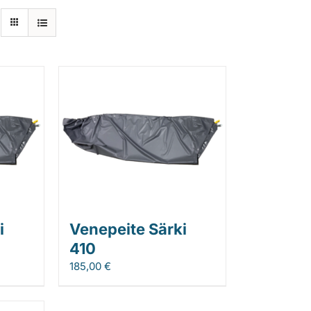
i
Venepeite Särki
410
185,00
€