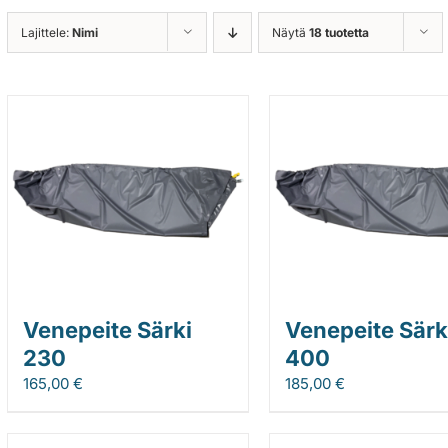
Lajittele:
Nimi
Näytä
18 tuotetta
Venepeite Särki
Venepeite Särk
230
400
165,00
€
185,00
€