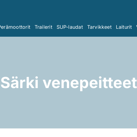
Perämoottorit
Trailerit
SUP-laudat
Tarvikkeet
Laiturit
Särki venepeitteet