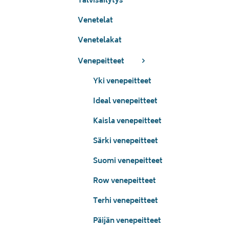
Talvisäilytys
Venetelat
Venetelakat
Venepeitteet
Yki venepeitteet
Ideal venepeitteet
Kaisla venepeitteet
Särki venepeitteet
Suomi venepeitteet
Row venepeitteet
Terhi venepeitteet
Päijän venepeitteet