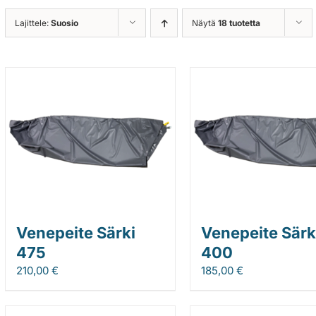
Lajittele:
Suosio
Näytä
18 tuotetta
Venepeite Särki
Venepeite Särk
475
400
210,00
€
185,00
€