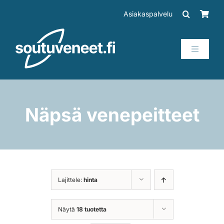
Skip
Asiakaspalvelu
to
content
Toggle
Navigati
Veneet
Perämoottorit
Näpsä venepeitteet
Trailerit
SUP-laudat
Lajittele:
hinta
Tarvikkeet
Näytä
18 tuotetta