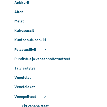
Ankkurit
Airot
Melat
Kuivapussit
Kuntosoutupenkki
Pelastusliivit
Puhdistus ja veneenhoitotuotteet
Talvisäilytys
Venetelat
Venetelakat
Venepeitteet
Yki venepeitteet