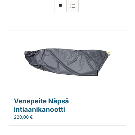
Laiturit
Valmistajat
Rahoitus
Asiakaskokemuksia
Venepeite Näpsä
intiaanikanootti
220,00
€