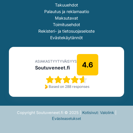
Takuuehdot
Palautus ja reklamaatio
Maksutavat
Toimitusehdot
Rekisteri- ja tietosuojaseloste
Evästekäytännöt
ASIAKASTYYTYVÄISYYS
4.6
Soutuveneet.fi
Based on 288 responses
Copyright Soutuveneet.fi © 2025 |
Kotisivut: Valolink
|
Evästeasetukset