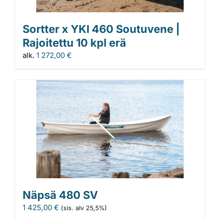
Sortter x YKI 460 Soutuvene |
Rajoitettu 10 kpl erä
alk.
1 272,00
€
Näpsä 480 SV
1 425,00
€
(sis. alv 25,5%)