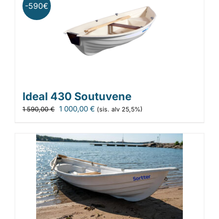
-590€
Ideal 430 Soutuvene
Alkuperäinen
Nykyinen
1 000,00
€
1 590,00
€
(sis. alv 25,5%)
hinta
hinta
oli:
on:
1
1
590,00 €.
000,00 €.