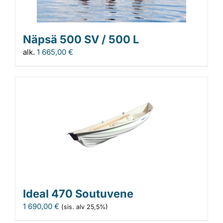
Näpsä 500 SV / 500 L
alk.
1 665,00
€
Ideal 470 Soutuvene
1 690,00
€
(sis. alv 25,5%)