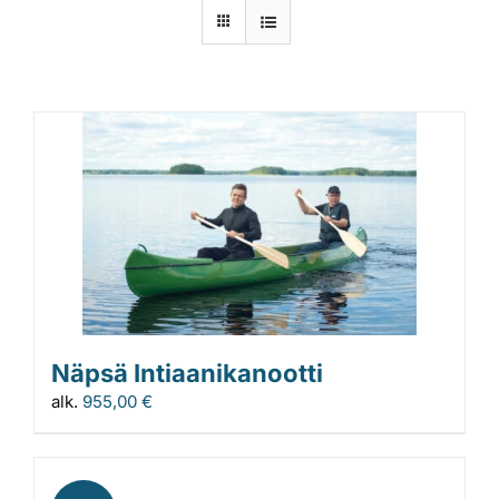
Laiturit
Valmistajat
Rahoitus
Asiakaskokemuksia
Näpsä Intiaanikanootti
alk.
955,00
€