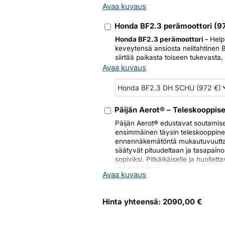
purjeveneisiin
.
Avaa kuvaus
Helppokäyttöinen digitaali
Kevyt ja helposti kuljetetta
Honda BF2.3 perämoottori
(
9
Alternative:
Sähkökäynnistys – ei enää 
Honda BF2.3 perämoottori -
Helpo
Portaaton kaasun säätö ja 
keveytensä ansiosta nelitahtinen B
siirtää paikasta toiseen tukevast
Tilaa nyt ja nauti hiljaisesta, 
Avaa kuvaus
Vastaan mielellään kysymyksiisi,
6553
myynti@soutuveneet.fi
Päijän Aerot® – Teleskooppise
Päijän Aerot® edustavat soutamis
ensimmäinen täysin teleskooppinen
ennennäkemätöntä mukautuvuutta. 
säätyvät pituudeltaan ja tasapainol
sopiviksi. Pitkäikäiselle ja huolle
vuoden takuu
.
Avaa kuvaus
Hinta yhteensä:
2090,00 €