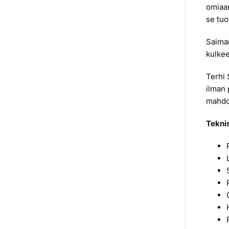
omiaan
se tuo
Saiman
kulkee
Terhi 
ilman 
mahdol
Teknis