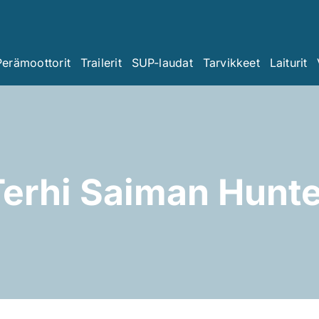
Perämoottorit
Trailerit
SUP-laudat
Tarvikkeet
Laiturit
Terhi Saiman Hunte