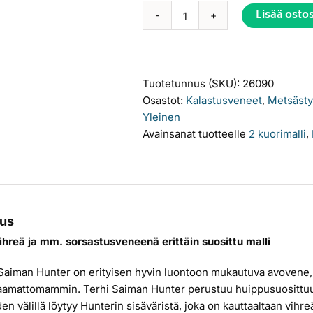
Lisää osto
Terhi
Saiman
Hunter
määrä
Tuotetunnus (SKU):
26090
Osastot:
Kalastusveneet
,
Metsäst
Yleinen
Avainsanat tuotteelle
2 kuorimalli
,
us
hreä ja mm. sorsastusveneenä erittäin suosittu malli
Saiman Hunter on erityisen hyvin luontoon mukautuva avovene, jol
amattomammin. Terhi Saiman Hunter perustuu huippusuosittuun
en välillä löytyy Hunterin sisäväristä, joka on kauttaaltaan vihr