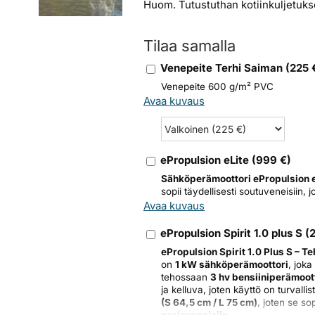
Huom. Tutustuthan kotiinkuljetuk
Tilaa samalla
Venepeite Terhi Saiman
(
225
Venepeite 600 g/m² PVC
Avaa kuvaus
ePropulsion eLite
(
999
€)
Sähköperämoottori ePropulsion e
sopii täydellisesti soutuveneisiin, j
Avaa kuvaus
ePropulsion Spirit 1.0 plus S
(
ePropulsion Spirit 1.0 Plus S – 
on
1 kW sähköperämoottori
, joka
tehossaan
3 hv bensiiniperämoot
ja kelluva, joten käyttö on turvall
(S 64,5 cm / L 75 cm)
, joten se sop