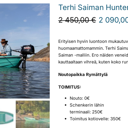
Terhi Saiman Hunte
Alkuperäinen
2 450,00
€
2 090,0
hinta
oli:
2
Erityisen hyvin luontoon mukautuva 
450,00 €.
huomaamattomammin. Terhi Saiman
Saiman -malliin. Ero näiden veneide
kauttaaltaan vihreä, kuten koko ru
Noutopaikka Rymättylä
TOIMITUS:
Nouto: 0€
Schenkerin lähin
terminaali: 250€
Toimitus kotiovelle: 350€