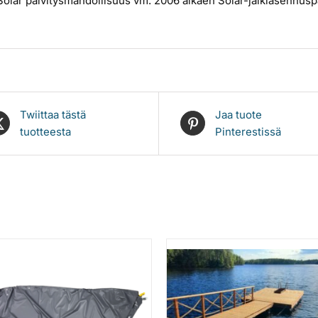
Solar päivitysmahdollisuus vm. 2006 alkaen Solar-jälkiasennusp
Twiittaa tästä
Jaa tuote
tuotteesta
Pinterestissä