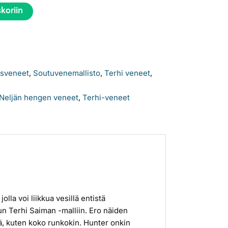
skoriin
ysveneet
,
Soutuvenemallisto
,
Terhi veneet
,
Neljän hengen veneet
,
Terhi-veneet
la voi liikkua vesillä entistä
 Terhi Saiman -malliin. Ero näiden
eä, kuten koko runkokin. Hunter onkin