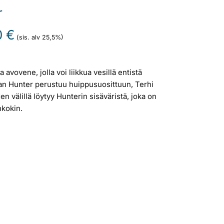
r
Nykyinen
0
€
(sis. alv 25,5%)
hinta
on:
2
avovene, jolla voi liikkua vesillä entistä
090,00 €.
 Hunter perustuu huippusuosittuun, Terhi
n välillä löytyy Hunterin sisäväristä, joka on
nkokin.