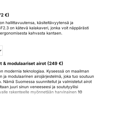
nen näyttö
va (8,7 kg)
72
€)
nyörin vetämistä!
n hallittavuutensa, käsiteltävyytensä ja
turvallinen tappokytkin
F2.3 on kätevä kalakaveri, jonka voit näppärästi
a, ergonomisesta kahvasta kantaen.
tehokkaasta ja ympäristöystävällisestä veneilystä!
 joten otahan yhteyttä!
Jarmo Hotanen
040 833
t & modulaariset airot
(
249
€)
en modernia teknologiaa. Kyseessä on maailman
 ja modulaarinen airojärjestelmä, joka tuo soutuun
Nämä Suomessa suunnitellut ja valmistetut airot
taan juuri sinun veneeseesi ja soututyyliisi
ttavalle rakenteelle myönnetään harvinainen
10