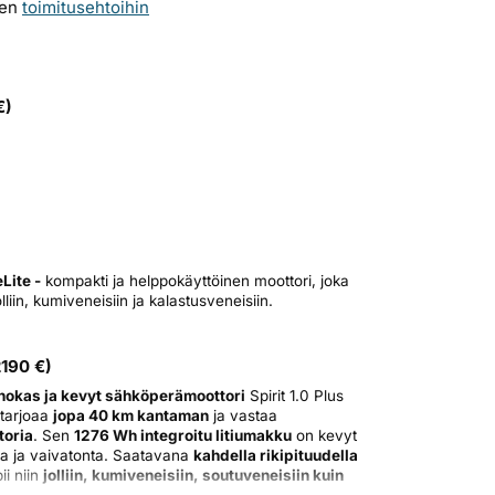
sen
toimitusehtoihin
€)
Lite -
kompakti ja helppokäyttöinen moottori, joka
olliin, kumiveneisiin ja kalastusveneisiin.
2190
€)
Tehokas ja kevyt sähköperämoottori
Spirit 1.0 Plus
 tarjoaa
jopa 40 km kantaman
ja vastaa
toria
. Sen
1276 Wh integroitu litiumakku
on kevyt
ista ja vaivatonta. Saatavana
kahdella rikipituudella
ii niin
jolliin, kumiveneisiin, soutuveneisiin kuin