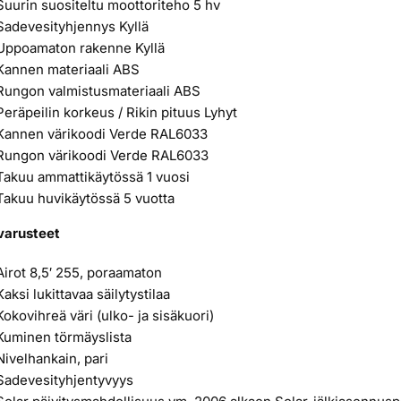
Suurin suositeltu moottoriteho 5 hv
Sadevesityhjennys Kyllä
Uppoamaton rakenne Kyllä
Kannen materiaali ABS
Rungon valmistusmateriaali ABS
Peräpeilin korkeus / Rikin pituus Lyhyt
Kannen värikoodi Verde RAL6033
Rungon värikoodi Verde RAL6033
Takuu ammattikäytössä 1 vuosi
Takuu huvikäytössä 5 vuotta
varusteet
Airot 8,5′ 255, poraamaton
Kaksi lukittavaa säilytystilaa
Kokovihreä väri (ulko- ja sisäkuori)
Kuminen törmäyslista
Nivelhankain, pari
Sadevesityhjentyvyys