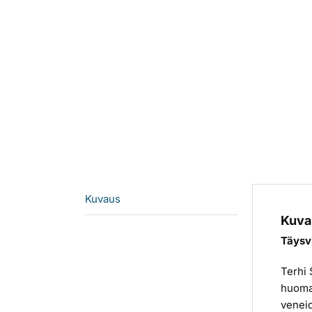
Kuvaus
Kuva
Täysvi
Terhi 
huoma
veneid