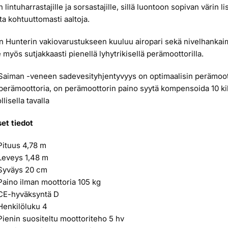
 lintuharrastajille ja sorsastajille, sillä luontoon sopivan värin 
ta kohtuuttomasti aaltoja.
 Hunterin vakiovarustukseen kuuluu airopari sekä nivelhankai
 myös sutjakkaasti pienellä lyhytrikisellä perämoottorilla.
Saiman -veneen sadevesityhjentyvyys on optimaalisin perämoot
perämoottoria, on perämoottorin paino syytä kompensoida 10 kilo
lisella tavalla
et tiedot
Pituus 4,78 m
Leveys 1,48 m
Syväys 20 cm
Paino ilman moottoria 105 kg
CE-hyväksyntä D
Henkilöluku 4
Pienin suositeltu moottoriteho 5 hv