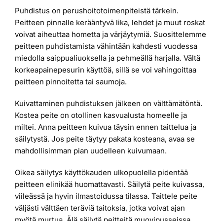
Puhdistus on perushoitotoimenpiteistä tärkein.
Peitteen pinnalle kerääntyvä lika, lehdet ja muut roskat
voivat aiheuttaa hometta ja värjäytymiä. Suosittelemme
peitteen puhdistamista vähintään kahdesti vuodessa
miedolla saippualiuoksella ja pehmeällä harjalla. Vältä
korkeapainepesurin käyttöä, sillä se voi vahingoittaa
peitteen pinnoitetta tai saumoja.
Kuivattaminen puhdistuksen jälkeen on välttämätöntä.
Kostea peite on otollinen kasvualusta homeelle ja
miltei. Anna peitteen kuivua täysin ennen taittelua ja
säilytystä. Jos peite täytyy pakata kosteana, avaa se
mahdollisimman pian uudelleen kuivumaan.
Oikea säilytys käyttökauden ulkopuolella pidentää
peitteen elinikää huomattavasti. Säilytä peite kuivassa,
viileässä ja hyvin ilmastoidussa tilassa. Taittele peite
väljästi välttäen teräviä taitoksia, jotka voivat ajan
myötä murtua. Älä säilytä peitteitä muovipusseissa