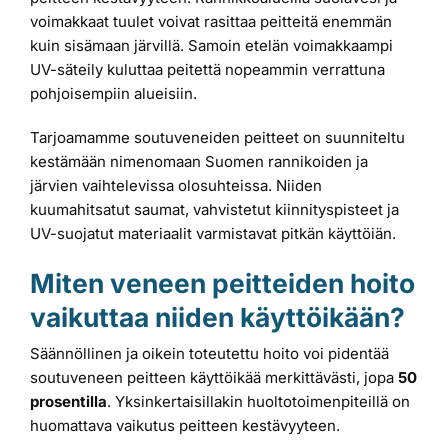
voimakkaat tuulet voivat rasittaa peitteitä enemmän
kuin sisämaan järvillä. Samoin etelän voimakkaampi
UV-säteily kuluttaa peitettä nopeammin verrattuna
pohjoisempiin alueisiin.
Tarjoamamme soutuveneiden peitteet on suunniteltu
kestämään nimenomaan Suomen rannikoiden ja
järvien vaihtelevissa olosuhteissa. Niiden
kuumahitsatut saumat, vahvistetut kiinnityspisteet ja
UV-suojatut materiaalit varmistavat pitkän käyttöiän.
Miten veneen peitteiden hoito
vaikuttaa niiden käyttöikään?
Säännöllinen ja oikein toteutettu hoito voi pidentää
soutuveneen peitteen käyttöikää merkittävästi, jopa
50
prosentilla
. Yksinkertaisillakin huoltotoimenpiteillä on
huomattava vaikutus peitteen kestävyyteen.