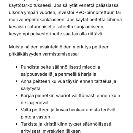
käyttötarkoitukseesi. Jos säilytät venettä pääasiassa
ulkona ympäri vuoden, investoi PVC-pinnoitettuun tai
merivenepeitekankaaseen. Jos käytät peitettä lähinnä
kesäisin satunnaiselta sateelta suojaamiseen,
kevyempi polyesteripeite saattaa olla riittävä.
Muista näiden avaintekijöiden merkitys peitteen
pitkäikäisyyden varmistamisessa:
Puhdista peite säännöllisesti miedolla
saippuavedellä ja pehmeällä harjalla
Anna peitteen kuivua täysin ennen taittelua ja
säilytystä
Korjaa pienetkin vauriot välittömästi ennen kuin
ne laajenevat
Vältä peitteen jatkuvaa hankautumista teräviä
pintoja vasten
Tarkista ja kiristä kiinnitykset säännöllisesti,
erityisesti myrskyjen jälkeen