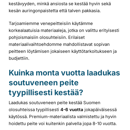
kestävyyden, minkä ansiosta se kestää hyvin sekä
kesän auringonpaistetta että talven pakkasia.
Tarjoamiemme venepeitteisiin käytämme
korkealaatuisia materiaaleja, jotka on valittu erityisesti
pohjoismaisiin olosuhteisiin. Erilaiset
materiaalivaihtoehdomme mahdollistavat sopivan
peitteen löytämisen jokaiseen käyttötarkoitukseen ja
budjettiin.
Kuinka monta vuotta laadukas
soutuveneen peite
tyypillisesti kestää?
Laadukas soutuveneen peite kestää Suomen
olosuhteissa tyypillisesti
4-6 vuotta
jokapäiväisessä
käytössä. Premium-materiaalista valmistettu ja hyvin
hoidettu peite voi kuitenkin palvella jopa 8-10 vuotta.