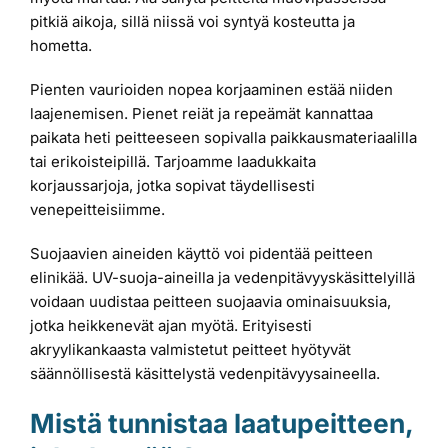
pitkiä aikoja, sillä niissä voi syntyä kosteutta ja
hometta.
Pienten vaurioiden nopea korjaaminen estää niiden
laajenemisen. Pienet reiät ja repeämät kannattaa
paikata heti peitteeseen sopivalla paikkausmateriaalilla
tai erikoisteipillä. Tarjoamme laadukkaita
korjaussarjoja, jotka sopivat täydellisesti
venepeitteisiimme.
Suojaavien aineiden käyttö voi pidentää peitteen
elinikää. UV-suoja-aineilla ja vedenpitävyyskäsittelyillä
voidaan uudistaa peitteen suojaavia ominaisuuksia,
jotka heikkenevät ajan myötä. Erityisesti
akryylikankaasta valmistetut peitteet hyötyvät
säännöllisestä käsittelystä vedenpitävyysaineella.
Mistä tunnistaa laatupeitteen,