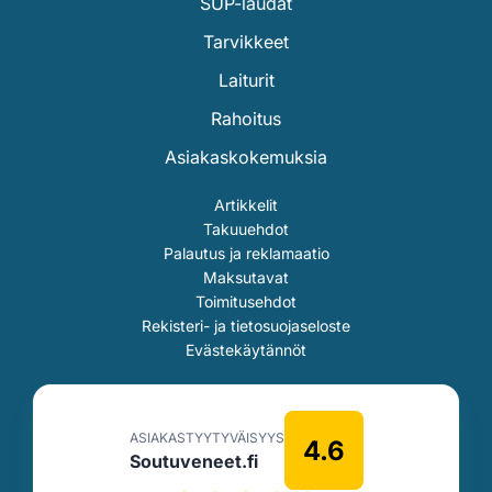
SUP-laudat
Tarvikkeet
Laiturit
Rahoitus
Asiakaskokemuksia
Artikkelit
Takuuehdot
Palautus ja reklamaatio
Maksutavat
Toimitusehdot
Rekisteri- ja tietosuojaseloste
Evästekäytännöt
ASIAKASTYYTYVÄISYYS
4.6
Soutuveneet.fi