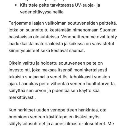
Käsittele peite tarvittaessa UV-suoja- ja
vedenpitävyysaineilla
Tarjoamme laajan valikoiman soutuveneiden peitteitä,
jotka on suunniteltu kestämään nimenomaan Suomen
haastavissa olosuhteissa. Venepeitteemme ovat tehty
laadukkaista materiaaleista ja kaikissa on vahvistetut
kiinnityspisteet sekä kestävät saumat.
Oikein valittu ja hoidettu soutuveneen peite on
investointi, joka maksaa itsensä moninkertaisesti
takaisin suojaamalla venettäsi tehokkaasti vuosien
ajan. Laadukas peite vähentää veneen huoltotarvetta,
säilyttää sen arvon ja pidentää sen käyttöikää
merkittävästi.
Kun harkitset uuden venepeitteen hankintaa, ota
huomioon veneen käyttötapojen lisäksi myös
säilytysolosuhteet ja alueesi ilmasto-olosuhteet. Me