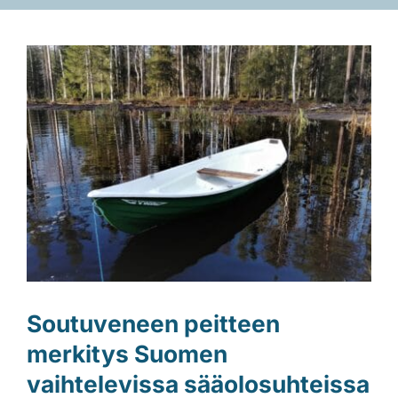
Laiturit
Katso
kuvaa
Valmistajat
isompana
Rahoitus
Asiakaskokemuksia
Soutuveneen peitteen
merkitys Suomen
vaihtelevissa sääolosuhteissa