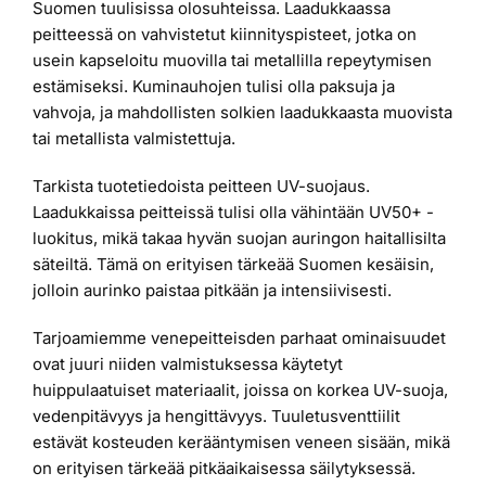
Suomen tuulisissa olosuhteissa. Laadukkaassa
peitteessä on vahvistetut kiinnityspisteet, jotka on
usein kapseloitu muovilla tai metallilla repeytymisen
estämiseksi. Kuminauhojen tulisi olla paksuja ja
vahvoja, ja mahdollisten solkien laadukkaasta muovista
tai metallista valmistettuja.
Tarkista tuotetiedoista peitteen UV-suojaus.
Laadukkaissa peitteissä tulisi olla vähintään UV50+ -
luokitus, mikä takaa hyvän suojan auringon haitallisilta
säteiltä. Tämä on erityisen tärkeää Suomen kesäisin,
jolloin aurinko paistaa pitkään ja intensiivisesti.
Tarjoamiemme venepeitteisden parhaat ominaisuudet
ovat juuri niiden valmistuksessa käytetyt
huippulaatuiset materiaalit, joissa on korkea UV-suoja,
vedenpitävyys ja hengittävyys. Tuuletusventtiilit
estävät kosteuden kerääntymisen veneen sisään, mikä
on erityisen tärkeää pitkäaikaisessa säilytyksessä.