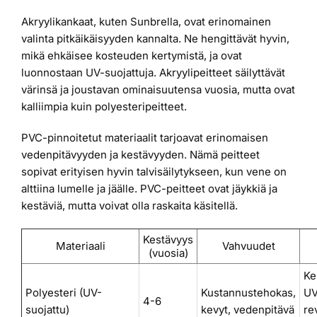
Akryylikankaat, kuten Sunbrella, ovat erinomainen
valinta pitkäikäisyyden kannalta. Ne hengittävät hyvin,
mikä ehkäisee kosteuden kertymistä, ja ovat
luonnostaan UV-suojattuja. Akryylipeitteet säilyttävät
värinsä ja joustavan ominaisuutensa vuosia, mutta ovat
kalliimpia kuin polyesteripeitteet.
PVC-pinnoitetut materiaalit tarjoavat erinomaisen
vedenpitävyyden ja kestävyyden. Nämä peitteet
sopivat erityisen hyvin talvisäilytykseen, kun vene on
alttiina lumelle ja jäälle. PVC-peitteet ovat jäykkiä ja
kestäviä, mutta voivat olla raskaita käsitellä.
Kestävyys
Materiaali
Vahvuudet
(vuosia)
Ke
Polyesteri (UV-
Kustannustehokas,
UV
4-6
suojattu)
kevyt, vedenpitävä
re