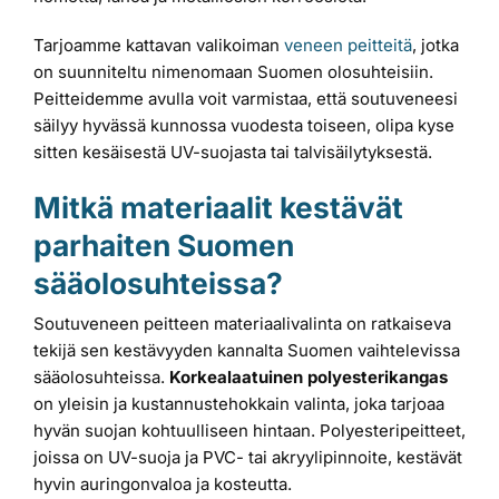
Tarjoamme kattavan valikoiman
veneen peitteitä
, jotka
on suunniteltu nimenomaan Suomen olosuhteisiin.
Peitteidemme avulla voit varmistaa, että soutuveneesi
säilyy hyvässä kunnossa vuodesta toiseen, olipa kyse
sitten kesäisestä UV-suojasta tai talvisäilytyksestä.
Mitkä materiaalit kestävät
parhaiten Suomen
sääolosuhteissa?
Soutuveneen peitteen materiaalivalinta on ratkaiseva
tekijä sen kestävyyden kannalta Suomen vaihtelevissa
sääolosuhteissa.
Korkealaatuinen polyesterikangas
on yleisin ja kustannustehokkain valinta, joka tarjoaa
hyvän suojan kohtuulliseen hintaan. Polyesteripeitteet,
joissa on UV-suoja ja PVC- tai akryylipinnoite, kestävät
hyvin auringonvaloa ja kosteutta.