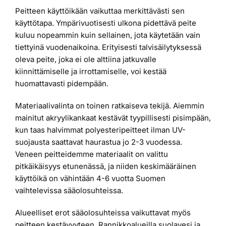
Peitteen käyttöikään vaikuttaa merkittävästi sen
käyttötapa. Ympärivuotisesti ulkona pidettävä peite
kuluu nopeammin kuin sellainen, jota käytetään vain
tiettyinä vuodenaikoina. Erityisesti talvisäilytyksessä
oleva peite, joka ei ole alttiina jatkuvalle
kiinnittämiselle ja irrottamiselle, voi kestää
huomattavasti pidempään.
Materiaalivalinta on toinen ratkaiseva tekijä. Aiemmin
mainitut akryylikankaat kestävät tyypillisesti pisimpään,
kun taas halvimmat polyesteripeitteet ilman UV-
suojausta saattavat haurastua jo 2-3 vuodessa.
Veneen peitteidemme materiaalit on valittu
pitkäikäisyys etunenässä, ja niiden keskimääräinen
käyttöikä on vähintään 4-6 vuotta Suomen
vaihtelevissa sääolosuhteissa.
Alueelliset erot sääolosuhteissa vaikuttavat myös
peitteen kestävyyteen. Rannikkoalueilla suolavesi ja