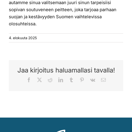
autamme sinua valitsemaan juuri sinun tarpeisiisi
sopivan soutuveneen peitteen, joka tarjoaa parhaan
suojan ja kestävyyden Suomen vaihtelevissa
olosuhteissa.
4. elokuuta 2025
Jaa kirjoitus haluamallasi tavalla!
Facebook
X
Reddit
LinkedIn
Tumblr
Pinterest
Vk
Sähköposti