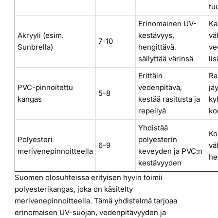
tu
Erinomainen UV-
Ka
Akryyli (esim.
kestävyys,
v
7-10
Sunbrella)
hengittävä,
ve
säilyttää värinsä
li
Erittäin
Ra
PVC-pinnoitettu
vedenpitävä,
jä
5-8
kangas
kestää rasitusta ja
ky
repeilyä
ko
Yhdistää
Ko
Polyesteri
polyesterin
6-9
v
merivenepinnoitteella
keveyden ja PVC:n
he
kestävyyden
Suomen olosuhteissa erityisen hyvin toimii
polyesterikangas, joka on käsitelty
merivenepinnoitteella. Tämä yhdistelmä tarjoaa
erinomaisen UV-suojan, vedenpitävyyden ja