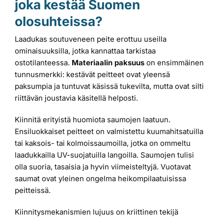
joka kestää Suomen
olosuhteissa?
Laadukas soutuveneen peite erottuu useilla
ominaisuuksilla, jotka kannattaa tarkistaa
ostotilanteessa.
Materiaalin paksuus
on ensimmäinen
tunnusmerkki: kestävät peitteet ovat yleensä
paksumpia ja tuntuvat käsissä tukevilta, mutta ovat silti
riittävän joustavia käsitellä helposti.
Kiinnitä erityistä huomiota saumojen laatuun.
Ensiluokkaiset peitteet on valmistettu kuumahitsatuilla
tai kaksois- tai kolmoissaumoilla, jotka on ommeltu
laadukkailla UV-suojatuilla langoilla. Saumojen tulisi
olla suoria, tasaisia ja hyvin viimeisteltyjä. Vuotavat
saumat ovat yleinen ongelma heikompilaatuisissa
peitteissä.
Kiinnitysmekanismien lujuus on kriittinen tekijä