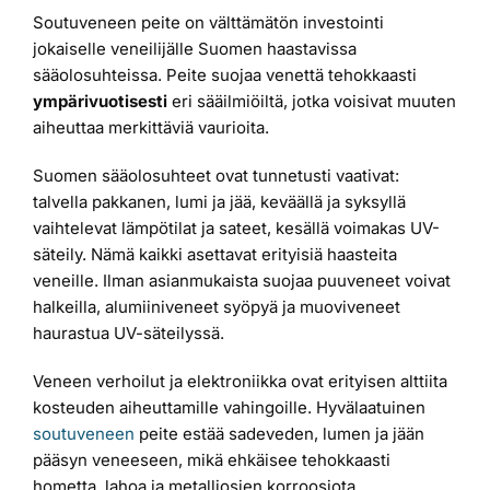
Soutuveneen peite on välttämätön investointi
jokaiselle veneilijälle Suomen haastavissa
sääolosuhteissa. Peite suojaa venettä tehokkaasti
ympärivuotisesti
eri sääilmiöiltä, jotka voisivat muuten
aiheuttaa merkittäviä vaurioita.
Suomen sääolosuhteet ovat tunnetusti vaativat:
talvella pakkanen, lumi ja jää, keväällä ja syksyllä
vaihtelevat lämpötilat ja sateet, kesällä voimakas UV-
säteily. Nämä kaikki asettavat erityisiä haasteita
veneille. Ilman asianmukaista suojaa puuveneet voivat
halkeilla, alumiiniveneet syöpyä ja muoviveneet
haurastua UV-säteilyssä.
Veneen verhoilut ja elektroniikka ovat erityisen alttiita
kosteuden aiheuttamille vahingoille. Hyvälaatuinen
soutuveneen
peite estää sadeveden, lumen ja jään
pääsyn veneeseen, mikä ehkäisee tehokkaasti
hometta, lahoa ja metalliosien korroosiota.