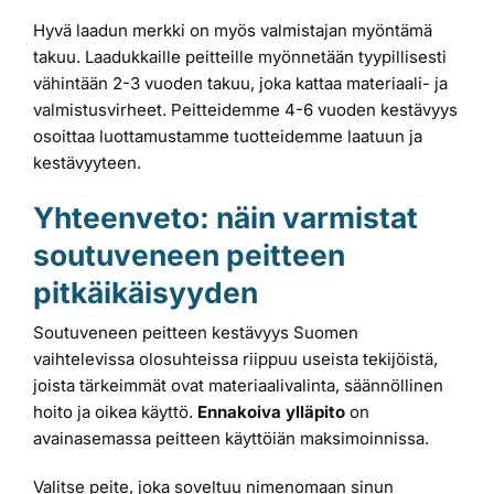
Hyvä laadun merkki on myös valmistajan myöntämä
takuu. Laadukkaille peitteille myönnetään tyypillisesti
vähintään 2-3 vuoden takuu, joka kattaa materiaali- ja
valmistusvirheet. Peitteidemme 4-6 vuoden kestävyys
osoittaa luottamustamme tuotteidemme laatuun ja
kestävyyteen.
Yhteenveto: näin varmistat
soutuveneen peitteen
pitkäikäisyyden
Soutuveneen peitteen kestävyys Suomen
vaihtelevissa olosuhteissa riippuu useista tekijöistä,
joista tärkeimmät ovat materiaalivalinta, säännöllinen
hoito ja oikea käyttö.
Ennakoiva ylläpito
on
avainasemassa peitteen käyttöiän maksimoinnissa.
Valitse peite, joka soveltuu nimenomaan sinun