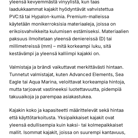
yleensä kevyemmästä vinyylistä, kun taas
laadukkaammat kajakit hyödyntävät vahvistettua
PVC:tä tai Hypalon-kumia. Premium-malleissa
käytetään monikerroksisia materiaaleja, joissa on
erikoisvahvikkeita kulumisen estämiseksi. Materiaalien
paksuus ilmoitetaan yleensä deniereissä (D) tai
millimetreissä (mm) – mitä korkeampi luku, sitä
kestävämpi ja yleensä kalliimpi kajakki on.
Valmistaja ja brändi vaikuttavat merkittävästi hintaan.
Tunnetut valmistajat, kuten Advanced Elements, Sea
Eagle tai Aqua Marina, veloittavat korkeampia hintoja,
mutta tarjoavat vastineeksi luotettavuutta, pidempiä
takuuaikoja ja parempaa asiakastukea.
Kajakin koko ja kapasiteetti määrittelevät sekä hintaa
että käyttötarkoitusta. Yksipaikkaiset kajakit ovat
yleensä edullisempia kuin kaksi- tai kolmepaikkaiset
mallit. Isommat kajakit, joissa on suurempi kantavuus,