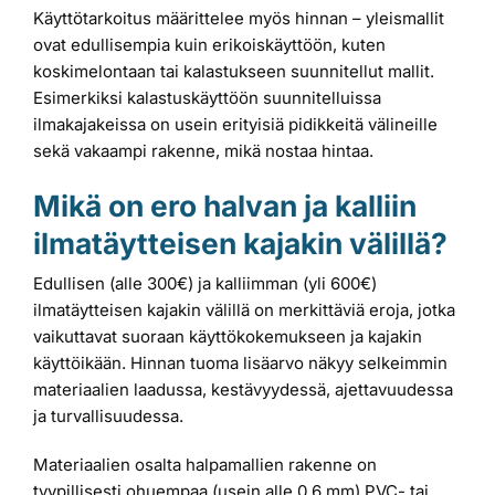
Käyttötarkoitus määrittelee myös hinnan – yleismallit
ovat edullisempia kuin erikoiskäyttöön, kuten
koskimelontaan tai kalastukseen suunnitellut mallit.
Esimerkiksi kalastuskäyttöön suunnitelluissa
ilmakajakeissa on usein erityisiä pidikkeitä välineille
sekä vakaampi rakenne, mikä nostaa hintaa.
Mikä on ero halvan ja kalliin
ilmatäytteisen kajakin välillä?
Edullisen (alle 300€) ja kalliimman (yli 600€)
ilmatäytteisen kajakin välillä on merkittäviä eroja, jotka
vaikuttavat suoraan käyttökokemukseen ja kajakin
käyttöikään. Hinnan tuoma lisäarvo näkyy selkeimmin
materiaalien laadussa, kestävyydessä, ajettavuudessa
ja turvallisuudessa.
Materiaalien osalta halpamallien rakenne on
tyypillisesti ohuempaa (usein alle 0,6 mm) PVC- tai