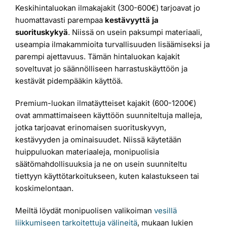
Keskihintaluokan ilmakajakit (300-600€) tarjoavat jo
huomattavasti parempaa
kestävyyttä ja
suorituskykyä
. Niissä on usein paksumpi materiaali,
useampia ilmakammioita turvallisuuden lisäämiseksi ja
parempi ajettavuus. Tämän hintaluokan kajakit
soveltuvat jo säännölliseen harrastuskäyttöön ja
kestävät pidempääkin käyttöä.
Premium-luokan ilmatäytteiset kajakit (600-1200€)
ovat ammattimaiseen käyttöön suunniteltuja malleja,
jotka tarjoavat erinomaisen suorituskyvyn,
kestävyyden ja ominaisuudet. Niissä käytetään
huippuluokan materiaaleja, monipuolisia
säätömahdollisuuksia ja ne on usein suunniteltu
tiettyyn käyttötarkoitukseen, kuten kalastukseen tai
koskimelontaan.
Meiltä löydät monipuolisen valikoiman
vesillä
liikkumiseen tarkoitettuja välineitä
, mukaan lukien