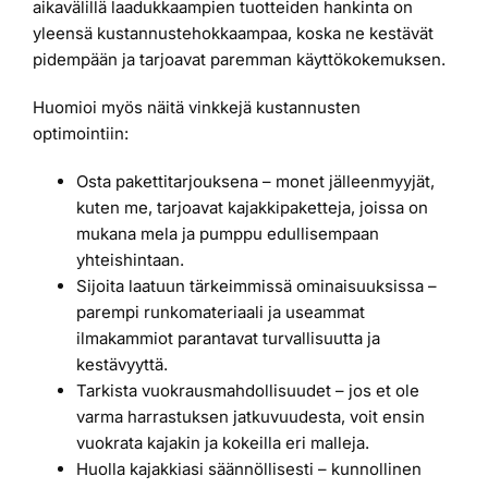
aikavälillä laadukkaampien tuotteiden hankinta on
yleensä kustannustehokkaampaa, koska ne kestävät
pidempään ja tarjoavat paremman käyttökokemuksen.
Huomioi myös näitä vinkkejä kustannusten
optimointiin:
Osta pakettitarjouksena – monet jälleenmyyjät,
kuten me, tarjoavat kajakkipaketteja, joissa on
mukana mela ja pumppu edullisempaan
yhteishintaan.
Sijoita laatuun tärkeimmissä ominaisuuksissa –
parempi runkomateriaali ja useammat
ilmakammiot parantavat turvallisuutta ja
kestävyyttä.
Tarkista vuokrausmahdollisuudet – jos et ole
varma harrastuksen jatkuvuudesta, voit ensin
vuokrata kajakin ja kokeilla eri malleja.
Huolla kajakkiasi säännöllisesti – kunnollinen