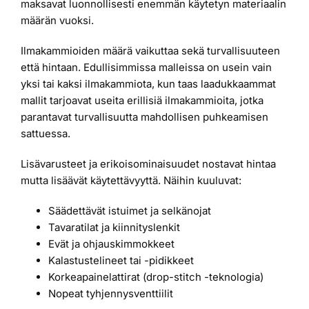
maksavat luonnollisesti enemmän käytetyn materiaalin
määrän vuoksi.
Ilmakammioiden määrä vaikuttaa sekä turvallisuuteen
että hintaan. Edullisimmissa malleissa on usein vain
yksi tai kaksi ilmakammiota, kun taas laadukkaammat
mallit tarjoavat useita erillisiä ilmakammioita, jotka
parantavat turvallisuutta mahdollisen puhkeamisen
sattuessa.
Lisävarusteet ja erikoisominaisuudet nostavat hintaa
mutta lisäävät käytettävyyttä. Näihin kuuluvat:
Säädettävät istuimet ja selkänojat
Tavaratilat ja kiinnityslenkit
Evät ja ohjauskimmokkeet
Kalastustelineet tai -pidikkeet
Korkeapainelattirat (drop-stitch -teknologia)
Nopeat tyhjennysventtiilit