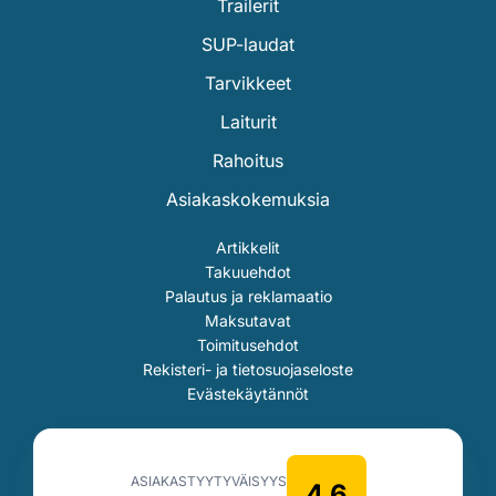
Trailerit
SUP-laudat
Tarvikkeet
Laiturit
Rahoitus
Asiakaskokemuksia
Artikkelit
Takuuehdot
Palautus ja reklamaatio
Maksutavat
Toimitusehdot
Rekisteri- ja tietosuojaseloste
Evästekäytännöt
ASIAKASTYYTYVÄISYYS
4.6