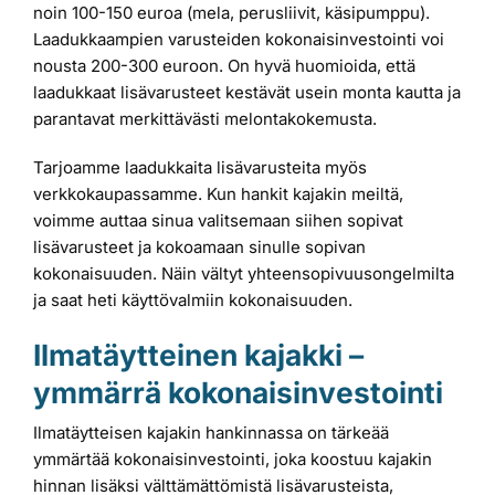
noin 100-150 euroa (mela, perusliivit, käsipumppu).
Laadukkaampien varusteiden kokonaisinvestointi voi
nousta 200-300 euroon. On hyvä huomioida, että
laadukkaat lisävarusteet kestävät usein monta kautta ja
parantavat merkittävästi melontakokemusta.
Tarjoamme laadukkaita lisävarusteita myös
verkkokaupassamme. Kun hankit kajakin meiltä,
voimme auttaa sinua valitsemaan siihen sopivat
lisävarusteet ja kokoamaan sinulle sopivan
kokonaisuuden. Näin vältyt yhteensopivuusongelmilta
ja saat heti käyttövalmiin kokonaisuuden.
Ilmatäytteinen kajakki –
ymmärrä kokonaisinvestointi
Ilmatäytteisen kajakin hankinnassa on tärkeää
ymmärtää kokonaisinvestointi, joka koostuu kajakin
hinnan lisäksi välttämättömistä lisävarusteista,