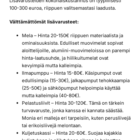
Lisävarusteiden kokonaiskustannus on tyypillisesti
100-300 euroa, riippuen valitsemastasi laadusta.
Välttämättömät lisävarusteet:
Mela – Hinta 20-150€ riippuen materiaalista ja
ominaisuuksista. Edulliset muovimelat sopivat
aloittelijoille, alumiini-muovimeloissa on parempi
hinta-laatusuhde, ja hiilikuitumelat ovat
kevyimpiä mutta kalleimpia.
Ilmapumppu – Hinta 15-80€. Käsipumput ovat
edullisimpia (15-30€), jalkapumput tehokkaampia
(25-50€) ja sähköpumput helpoimpia käyttää
mutta kalleimpia (40-80€).
Pelastusliivit – Hinta 30-120€. Tämä on tärkein
turvavaruste, jonka kanssa ei kannata säästää.
Monia eri malleja eri tarpeisiin, kuten perusliivejä
tai erikoisliivejä melontaan.
Kuljetuskassi – Hinta 20-60€. Suojaa kajakkia