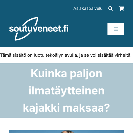
Skip
Asiakaspalvelu
to
content
Toggle
Navigati
Veneet
Tämä sisältö on luotu tekoälyn avulla, ja se voi sisältää virheitä.
Perämoottorit
Kuinka paljon
Trailerit
ilmatäytteinen
SUP-laudat
kajakki maksaa?
Tarvikkeet
Katso