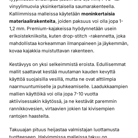
vinyylimuovia yksinkertaisella saumarakenteella.
Kalliimmissa malleissa käytetään
moninkertaisia
materiaalirakenteita
, joiden paksuus voi olla jopa 1-
1,2 mm. Premium-kajakeissa hyödynnetään usein
erikoistekniikoita, kuten drop-stitch -rakennetta, joka
mahdollistaa korkeamman ilmanpaineen ja jäykemmän,
kovaa kajakkia muistuttavan rakenteen.
Kestävyys on yksi selkeimmistä eroista. Edullisemmat
mallit saattavat kestää muutaman kauden kevyttä
käyttöä suojaisilla vesillä, mutta ne ovat alttiimpia
naarmuuntumiselle ja puhkeamiselle. Laadukkaampien
mallien käyttöikä voi olla jopa 7-10 vuotta
aktiivisessakin käytössä, ja ne kestävät paremmin
rannikkovesien, virtaavien jokien tai kivisempien
rantojen haasteita.
Takuuajan pituus heijastaa valmistajan luottamusta
tuotteeseen. Halvimmissa malleissa takuu on