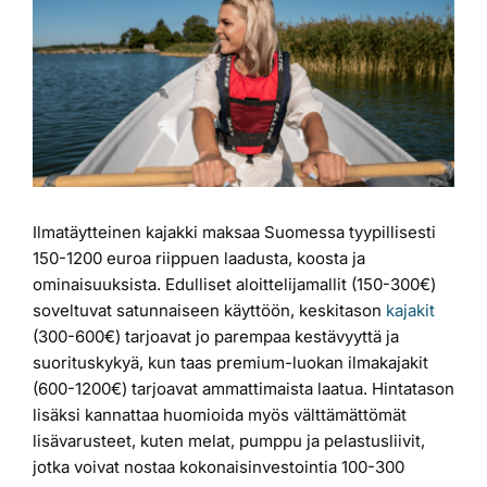
kuvaa
Laiturit
isompana
Valmistajat
Rahoitus
Ilmatäytteinen kajakki maksaa Suomessa tyypillisesti
Asiakaskokemuksia
150-1200 euroa riippuen laadusta, koosta ja
ominaisuuksista. Edulliset aloittelijamallit (150-300€)
soveltuvat satunnaiseen käyttöön, keskitason
kajakit
(300-600€) tarjoavat jo parempaa kestävyyttä ja
suorituskykyä, kun taas premium-luokan ilmakajakit
(600-1200€) tarjoavat ammattimaista laatua. Hintatason
lisäksi kannattaa huomioida myös välttämättömät
lisävarusteet, kuten melat, pumppu ja pelastusliivit,
jotka voivat nostaa kokonaisinvestointia 100-300