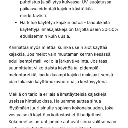
puhdistus ja säilytys kuivassa, UV-suojatussa
paikassa pidentää kajakin käyttöikää
merkittävästi.
Harkitse käytetyn kajakin ostoa – laadukkaita
käytettyjä ilmakajakkeja on tarjolla usein 30-50%
edullisemmin kuin uusia.
Kannattaa myös miettiä, kuinka usein aiot käyttää
kajakkia. Jos melot vain muutaman kerran kesässä,
edullisempi malli voi olla järkevä valinta. Jos taas
suunnittelet viikoittaista käyttöä tai pidempiä
melontaretkiä, laadukkaampi kajakki maksaa itsensä
pian takaisin käyttömukavuutena ja kestävyytenä.
Meillä on tarjolla erilaisia ilmatäytteisiä kajakkeja
useissa hintaluokissa. Haluamme auttaa sinua
löytämään juuri sinulle sopivan kokonaisuuden, joka
vastaa sekä käyttötarkoitustasi että budjettiasi.
Kokeneet asiantuntijamme auttavat sinua valitsemaan