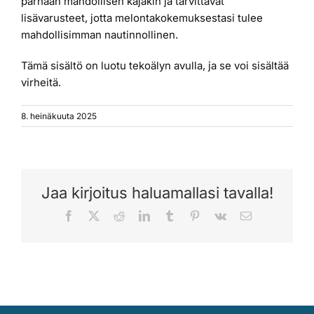
parhaan mahdollisen kajakin ja tarvittavat
lisävarusteet, jotta melontakokemuksestasi tulee
mahdollisimman nautinnollinen.
Tämä sisältö on luotu tekoälyn avulla, ja se voi sisältää
virheitä.
8. heinäkuuta 2025
Jaa kirjoitus haluamallasi tavalla!
Facebook
X
Reddit
LinkedIn
Tumblr
Pinterest
Vk
Sähköposti