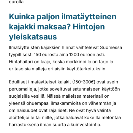
eurolla.
Kuinka paljon ilmatäytteinen
kajakki maksaa? Hintojen
yleiskatsaus
Ilmatäytteisten kajakkien hinnat vaihtelevat Suomessa
tyypillisesti 150 eurosta aina 1200 euroon asti.
Hintahaitari on laaja, koska markkinoilla on tarjolla
eritasoisia malleja erilaisiin käyttötarkoituksiin.
Edulliset ilmatäytteiset kajakit (150-300€) ovat usein
perusmalleja, jotka soveltuvat satunnaiseen käyttöön
suojaisilla vesillä. Näissä malleissa materiaali on
yleensä ohuempaa, ilmakammioita on vähemmän ja
ominaisuudet ovat rajalliset. Ne ovat hyvä valinta
aloittelijoille tai niille, jotka haluavat kokeilla melontaa
harrastuksena ilman suurta alkuinvestointia.