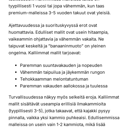
tyypillisesti 1 vuosi tai jopa vähemmän, kun taas
premium-malleissa 3-5 vuoden takuut ovat yleisiä.
Ajettavuudessa ja suorituskyvyssä erot ovat
huomattavia. Edulliset mallit ovat usein hitaampia,
vaikeammin ohjattavia ja vähemmän vakaita. Ne
taipuvat keskeltä ja ”banaaninmuoto” on yleinen
ongelma. Kalliimmat mallit tarjoavat:
Paremman suuntavakauden ja nopeuden
Vähemmän taipuilua ja jäykemmän rungon
Tehokkaamman melontatuntuman
Paremman vakauden aallokossa ja tuulessa
Turvallisuudessa näkyy myös selkeitä eroja. Kalliimmat
mallit sisältävät useampia erillisiä ilmakammioita
(tyypillisesti 3-5), jotka takaavat, että kajakki pysyy
pinnalla, vaikka yksi kammio puhkeaisi. Edullisemmissa
malleissa on usein vain 1-2 kammiota, mikä lisää