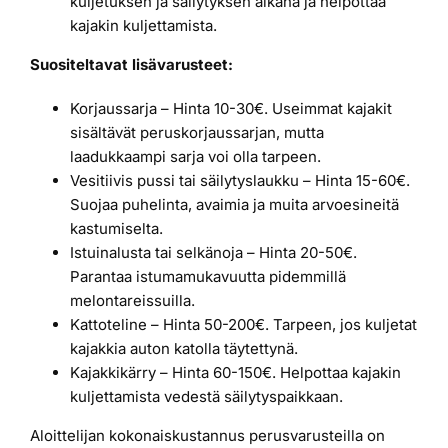
kuljetuksen ja säilytyksen aikana ja helpottaa
kajakin kuljettamista.
Suositeltavat lisävarusteet:
Korjaussarja – Hinta 10-30€. Useimmat kajakit
sisältävät peruskorjaussarjan, mutta
laadukkaampi sarja voi olla tarpeen.
Vesitiivis pussi tai säilytyslaukku – Hinta 15-60€.
Suojaa puhelinta, avaimia ja muita arvoesineitä
kastumiselta.
Istuinalusta tai selkänoja – Hinta 20-50€.
Parantaa istumamukavuutta pidemmillä
melontareissuilla.
Kattoteline – Hinta 50-200€. Tarpeen, jos kuljetat
kajakkia auton katolla täytettynä.
Kajakkikärry – Hinta 60-150€. Helpottaa kajakin
kuljettamista vedestä säilytyspaikkaan.
Aloittelijan kokonaiskustannus perusvarusteilla on