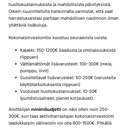
huoltokustannuksista ja mahdollisista päivityksistä.
Oikein suunnitellulla hankinnalla varmistat, että saat
harrastuksestasi parhaan mahdollisen nautinnon ilman
yllättäviä lisäkuluja.
Kokonaisinvestointisi koostuu seuraavista osista:
Kajakki: 150-1200€ (laadusta ja ominaisuuksista
riippuen)
Välttämättömät lisävarusteet: 100-300€ (mela,
pumppu, liivit)
Suositeltavat lisävarusteet: 50-250€ (varusteita
käyttötarkoituksesta riippuen)
Vuotuiset huoltokustannukset: 10-50€
(puhdistusaineet, pienet korjaukset)
Aloittelijan
minimibudjetti
on näin ollen noin 250-
300€, kun taas aktiiviharrastajan kokonaisinvestointi
laadukkaisiin välineisiin voi olla 800-1500€. Pitkällä