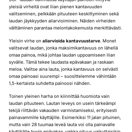
yleisiä virheitä ovat liian pienen kantavuuden
valitseminen, pelkkään pituuteen keskittyminen sekä
laudan jäykkyyden aliarvioiminen. Näiden virheiden
välttäminen parantaa melontakokemusta merkittävästi.
Yleisin virhe on
aliarvioida kantavuustarve
. Monet
valitsevat laudan, jonka maksimikantavuus on lähellä
omaa painoa, mikä johtaa laudan uppoamiseen liian
syvälle. Tämä tekee laudasta epävakaan ja raskaan
meloa. Valitse aina lauta, jonka kantavuus on selvästi
omaa painoasi suurempi – suosittelemme vähintään
1,5-kertaista suhdetta painoosi nähden.
Toinen yleinen harha on kiinnittää huomiota vain
laudan pituuteen. Lautan leveys on usein tärkeämpi
tekijä riittävän vakauden varmistamiseksi, erityisesti
painavammille käyttäjille. Esimerkiksi 11 jalan pituinen,
mutta vain 28 tuumaa leveä lauta voi olla painavalle
käyttäjälle hyvin epävakaa, vaikka pituus vaikuttaisikin