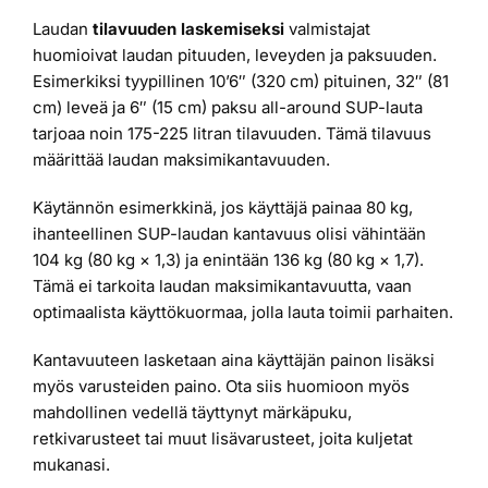
Laudan
tilavuuden laskemiseksi
valmistajat
huomioivat laudan pituuden, leveyden ja paksuuden.
Esimerkiksi tyypillinen 10’6″ (320 cm) pituinen, 32″ (81
cm) leveä ja 6″ (15 cm) paksu all-around SUP-lauta
tarjoaa noin 175-225 litran tilavuuden. Tämä tilavuus
määrittää laudan maksimikantavuuden.
Käytännön esimerkkinä, jos käyttäjä painaa 80 kg,
ihanteellinen SUP-laudan kantavuus olisi vähintään
104 kg (80 kg × 1,3) ja enintään 136 kg (80 kg × 1,7).
Tämä ei tarkoita laudan maksimikantavuutta, vaan
optimaalista käyttökuormaa, jolla lauta toimii parhaiten.
Kantavuuteen lasketaan aina käyttäjän painon lisäksi
myös varusteiden paino. Ota siis huomioon myös
mahdollinen vedellä täyttynyt märkäpuku,
retkivarusteet tai muut lisävarusteet, joita kuljetat
mukanasi.