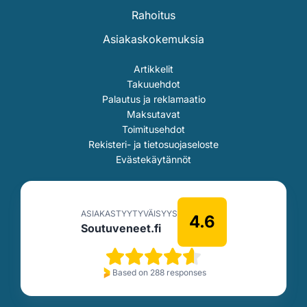
Rahoitus
Asiakaskokemuksia
Artikkelit
Takuuehdot
Palautus ja reklamaatio
Maksutavat
Toimitusehdot
Rekisteri- ja tietosuojaseloste
Evästekäytännöt
ASIAKASTYYTYVÄISYYS
4.6
Soutuveneet.fi
Based on 288 responses