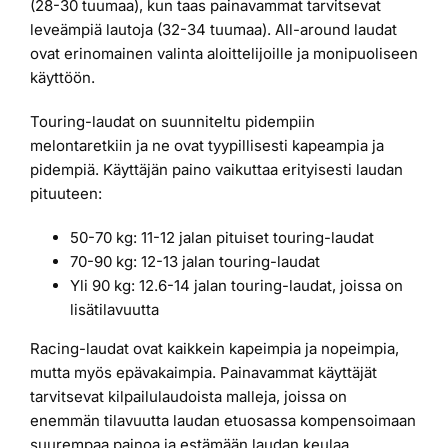
(28-30 tuumaa), kun taas painavammat tarvitsevat
leveämpiä lautoja (32-34 tuumaa). All-around laudat
ovat erinomainen valinta aloittelijoille ja monipuoliseen
käyttöön.
Touring-laudat on suunniteltu pidempiin
melontaretkiin ja ne ovat tyypillisesti kapeampia ja
pidempiä. Käyttäjän paino vaikuttaa erityisesti laudan
pituuteen:
50-70 kg: 11-12 jalan pituiset touring-laudat
70-90 kg: 12-13 jalan touring-laudat
Yli 90 kg: 12.6-14 jalan touring-laudat, joissa on
lisätilavuutta
Racing-laudat ovat kaikkein kapeimpia ja nopeimpia,
mutta myös epävakaimpia. Painavammat käyttäjät
tarvitsevat kilpailulaudoista malleja, joissa on
enemmän tilavuutta laudan etuosassa kompensoimaan
suurempaa painoa ja estämään laudan keulaa