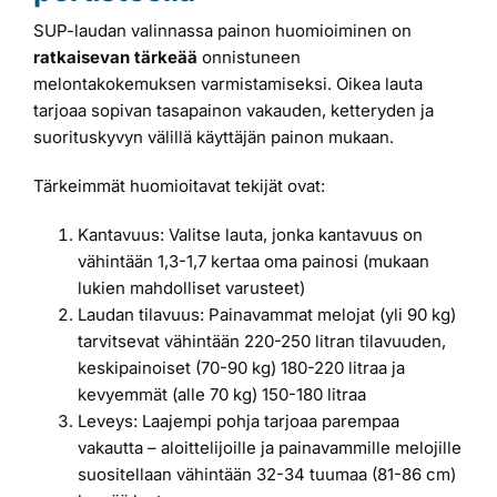
SUP-laudan valinnassa painon huomioiminen on
ratkaisevan tärkeää
onnistuneen
melontakokemuksen varmistamiseksi. Oikea lauta
tarjoaa sopivan tasapainon vakauden, ketteryden ja
suorituskyvyn välillä käyttäjän painon mukaan.
Tärkeimmät huomioitavat tekijät ovat:
Kantavuus: Valitse lauta, jonka kantavuus on
vähintään 1,3-1,7 kertaa oma painosi (mukaan
lukien mahdolliset varusteet)
Laudan tilavuus: Painavammat melojat (yli 90 kg)
tarvitsevat vähintään 220-250 litran tilavuuden,
keskipainoiset (70-90 kg) 180-220 litraa ja
kevyemmät (alle 70 kg) 150-180 litraa
Leveys: Laajempi pohja tarjoaa parempaa
vakautta – aloittelijoille ja painavammille melojille
suositellaan vähintään 32-34 tuumaa (81-86 cm)