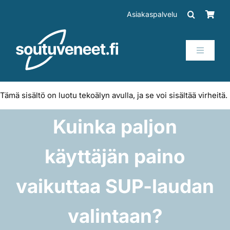
Skip
Asiakaspalvelu
to
content
Toggle
Navigati
Veneet
Tämä sisältö on luotu tekoälyn avulla, ja se voi sisältää virheitä.
Perämoottorit
Kuinka paljon
Trailerit
käyttäjän paino
SUP-laudat
vaikuttaa SUP-laudan
valintaan?
Tarvikkeet