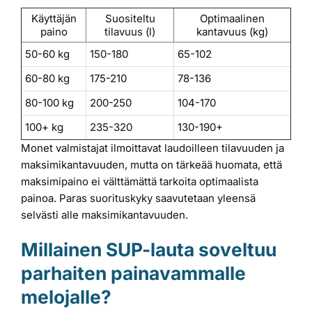
Käyttäjän
Suositeltu
Optimaalinen
paino
tilavuus (l)
kantavuus (kg)
50-60 kg
150-180
65-102
60-80 kg
175-210
78-136
80-100 kg
200-250
104-170
100+ kg
235-320
130-190+
Monet valmistajat ilmoittavat laudoilleen tilavuuden ja
maksimikantavuuden, mutta on tärkeää huomata, että
maksimipaino ei välttämättä tarkoita optimaalista
painoa. Paras suorituskyky saavutetaan yleensä
selvästi alle maksimikantavuuden.
Millainen SUP-lauta soveltuu
parhaiten painavammalle
melojalle?