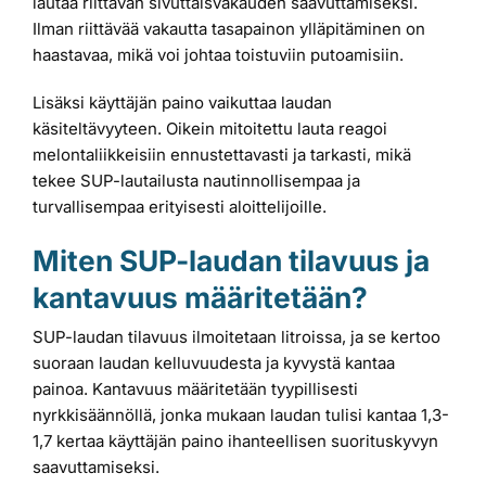
lautaa riittävän sivuttaisvakauden saavuttamiseksi.
Ilman riittävää vakautta tasapainon ylläpitäminen on
haastavaa, mikä voi johtaa toistuviin putoamisiin.
Lisäksi käyttäjän paino vaikuttaa laudan
käsiteltävyyteen. Oikein mitoitettu lauta reagoi
melontaliikkeisiin ennustettavasti ja tarkasti, mikä
tekee SUP-lautailusta nautinnollisempaa ja
turvallisempaa erityisesti aloittelijoille.
Miten SUP-laudan tilavuus ja
kantavuus määritetään?
SUP-laudan tilavuus ilmoitetaan litroissa, ja se kertoo
suoraan laudan kelluvuudesta ja kyvystä kantaa
painoa. Kantavuus määritetään tyypillisesti
nyrkkisäännöllä, jonka mukaan laudan tulisi kantaa 1,3-
1,7 kertaa käyttäjän paino ihanteellisen suorituskyvyn
saavuttamiseksi.