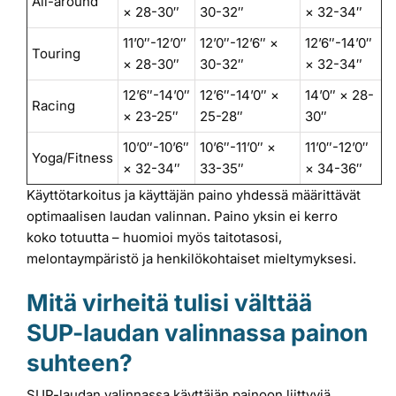
All-around
× 28-30″
30-32″
× 32-34″
11’0″-12’0″
12’0″-12’6″ ×
12’6″-14’0″
Touring
× 28-30″
30-32″
× 32-34″
12’6″-14’0″
12’6″-14’0″ ×
14’0″ × 28-
Racing
× 23-25″
25-28″
30″
10’0″-10’6″
10’6″-11’0″ ×
11’0″-12’0″
Yoga/Fitness
× 32-34″
33-35″
× 34-36″
Käyttötarkoitus ja käyttäjän paino yhdessä määrittävät
optimaalisen laudan valinnan. Paino yksin ei kerro
koko totuutta – huomioi myös taitotasosi,
melontaympäristö ja henkilökohtaiset mieltymyksesi.
Mitä virheitä tulisi välttää
SUP-laudan valinnassa painon
suhteen?
SUP-laudan valinnassa käyttäjän painoon liittyviä