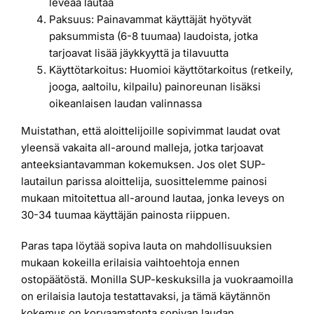
leveää lautaa
Paksuus: Painavammat käyttäjät hyötyvät
paksummista (6-8 tuumaa) laudoista, jotka
tarjoavat lisää jäykkyyttä ja tilavuutta
Käyttötarkoitus: Huomioi käyttötarkoitus (retkeily,
jooga, aaltoilu, kilpailu) painoreunan lisäksi
oikeanlaisen laudan valinnassa
Muistathan, että aloittelijoille sopivimmat laudat ovat
yleensä vakaita all-around malleja, jotka tarjoavat
anteeksiantavamman kokemuksen. Jos olet SUP-
lautailun parissa aloittelija, suosittelemme painosi
mukaan mitoitettua all-around lautaa, jonka leveys on
30-34 tuumaa käyttäjän painosta riippuen.
Paras tapa löytää sopiva lauta on mahdollisuuksien
mukaan kokeilla erilaisia vaihtoehtoja ennen
ostopäätöstä. Monilla SUP-keskuksilla ja vuokraamoilla
on erilaisia lautoja testattavaksi, ja tämä käytännön
kokemus on korvaamatonta sopivan laudan