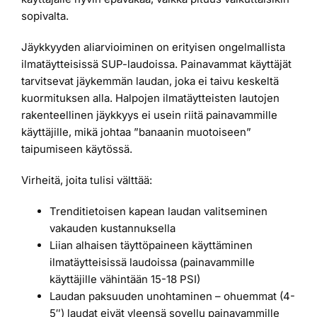
sopivalta.
Jäykkyyden aliarvioiminen on erityisen ongelmallista
ilmatäytteisissä SUP-laudoissa. Painavammat käyttäjät
tarvitsevat jäykemmän laudan, joka ei taivu keskeltä
kuormituksen alla. Halpojen ilmatäytteisten lautojen
rakenteellinen jäykkyys ei usein riitä painavammille
käyttäjille, mikä johtaa ”banaanin muotoiseen”
taipumiseen käytössä.
Virheitä, joita tulisi välttää:
Trenditietoisen kapean laudan valitseminen
vakauden kustannuksella
Liian alhaisen täyttöpaineen käyttäminen
ilmatäytteisissä laudoissa (painavammille
käyttäjille vähintään 15-18 PSI)
Laudan paksuuden unohtaminen – ohuemmat (4-
5″) laudat eivät yleensä sovellu painavammille