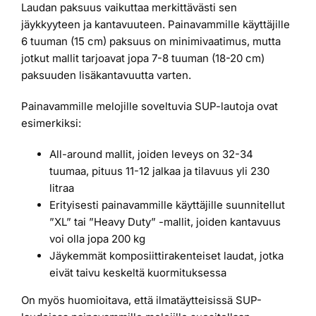
Laudan paksuus vaikuttaa merkittävästi sen
jäykkyyteen ja kantavuuteen. Painavammille käyttäjille
6 tuuman (15 cm) paksuus on minimivaatimus, mutta
jotkut mallit tarjoavat jopa 7-8 tuuman (18-20 cm)
paksuuden lisäkantavuutta varten.
Painavammille melojille soveltuvia SUP-lautoja ovat
esimerkiksi:
All-around mallit, joiden leveys on 32-34
tuumaa, pituus 11-12 jalkaa ja tilavuus yli 230
litraa
Erityisesti painavammille käyttäjille suunnitellut
”XL” tai ”Heavy Duty” -mallit, joiden kantavuus
voi olla jopa 200 kg
Jäykemmät komposiittirakenteiset laudat, jotka
eivät taivu keskeltä kuormituksessa
On myös huomioitava, että ilmatäytteisissä SUP-