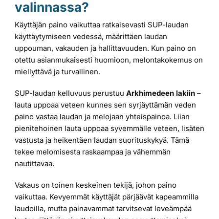
valinnassa?
Käyttäjän paino vaikuttaa ratkaisevasti SUP-laudan
käyttäytymiseen vedessä, määrittäen laudan
uppouman, vakauden ja hallittavuuden. Kun paino on
otettu asianmukaisesti huomioon, melontakokemus on
miellyttävä ja turvallinen.
SUP-laudan kelluvuus perustuu
Arkhimedeen lakiin
–
lauta uppoaa veteen kunnes sen syrjäyttämän veden
paino vastaa laudan ja melojaan yhteispainoa. Liian
pienitehoinen lauta uppoaa syvemmälle veteen, lisäten
vastusta ja heikentäen laudan suorituskykyä. Tämä
tekee melomisesta raskaampaa ja vähemmän
nautittavaa.
Vakaus on toinen keskeinen tekijä, johon paino
vaikuttaa. Kevyemmät käyttäjät pärjäävät kapeammilla
laudoilla, mutta painavammat tarvitsevat leveämpää