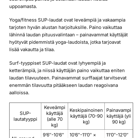
uppoamasta.
Yoga/fitness SUP-laudat ovat leveämpiä ja vakaampia
tarjoten hyvän alustan harjoituksille. Paino vaikuttaa
lähinnä laudan pituusvalintaan – painavammat käyttäjät
hyötyvät pidemmistä yoga-laudoista, jotka tarjoavat
lisää vakautta ja tilaa.
Surf-tyyppiset SUP-laudat ovat lyhyempiä ja
ketterämpiä, ja niissä käyttäjän paino vaikuttaa eniten
laudan tilavuuteen. Painavammat surffaajat tarvitsevat
enemmän tilavuutta pitääkseen laudan reagoivana
aalloissa.
Keveämpi
Keskipainoinen
Painavampi
SUP-
käyttäjä
käyttäjä (70-90
käyttäjä (yli
lautatyyppi
(alle 70
kg)
90 kg)
kg)
9’6″-10’6″
10’6″-11’0″ ×
11’0″-12’0″