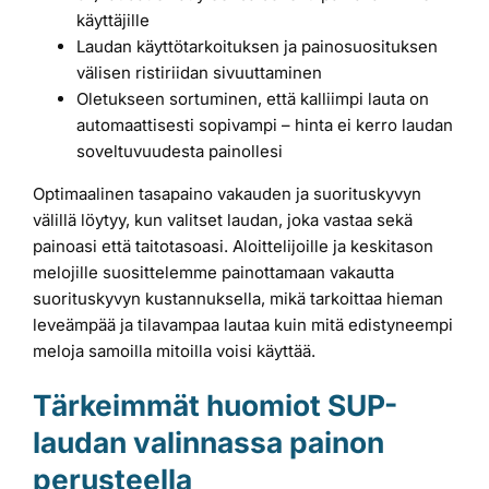
käyttäjille
Laudan käyttötarkoituksen ja painosuosituksen
välisen ristiriidan sivuuttaminen
Oletukseen sortuminen, että kalliimpi lauta on
automaattisesti sopivampi – hinta ei kerro laudan
soveltuvuudesta painollesi
Optimaalinen tasapaino vakauden ja suorituskyvyn
välillä löytyy, kun valitset laudan, joka vastaa sekä
painoasi että taitotasoasi. Aloittelijoille ja keskitason
melojille suosittelemme painottamaan vakautta
suorituskyvyn kustannuksella, mikä tarkoittaa hieman
leveämpää ja tilavampaa lautaa kuin mitä edistyneempi
meloja samoilla mitoilla voisi käyttää.
Tärkeimmät huomiot SUP-
laudan valinnassa painon
perusteella