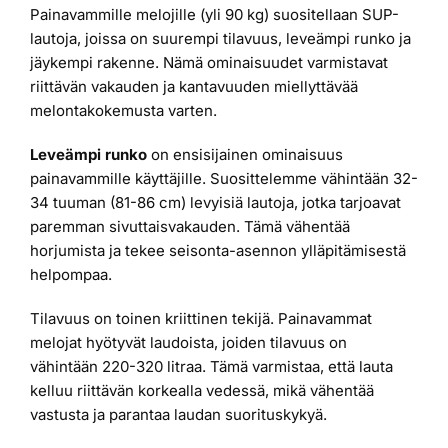
Painavammille melojille (yli 90 kg) suositellaan SUP-
lautoja, joissa on suurempi tilavuus, leveämpi runko ja
jäykempi rakenne. Nämä ominaisuudet varmistavat
riittävän vakauden ja kantavuuden miellyttävää
melontakokemusta varten.
Leveämpi runko
on ensisijainen ominaisuus
painavammille käyttäjille. Suosittelemme vähintään 32-
34 tuuman (81-86 cm) levyisiä lautoja, jotka tarjoavat
paremman sivuttaisvakauden. Tämä vähentää
horjumista ja tekee seisonta-asennon ylläpitämisestä
helpompaa.
Tilavuus on toinen kriittinen tekijä. Painavammat
melojat hyötyvät laudoista, joiden tilavuus on
vähintään 220-320 litraa. Tämä varmistaa, että lauta
kelluu riittävän korkealla vedessä, mikä vähentää
vastusta ja parantaa laudan suorituskykyä.