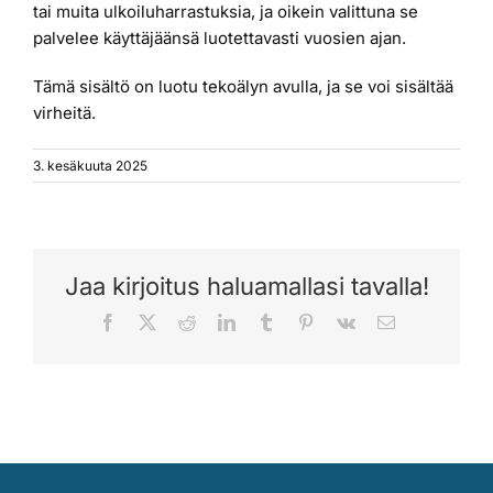
tai muita ulkoiluharrastuksia, ja oikein valittuna se
palvelee käyttäjäänsä luotettavasti vuosien ajan.
Tämä sisältö on luotu tekoälyn avulla, ja se voi sisältää
virheitä.
3. kesäkuuta 2025
Jaa kirjoitus haluamallasi tavalla!
Facebook
X
Reddit
LinkedIn
Tumblr
Pinterest
Vk
Sähköposti