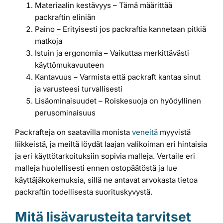
Materiaalin kestävyys – Tämä määrittää
packraftin eliniän
Paino – Erityisesti jos packraftia kannetaan pitkiä
matkoja
Istuin ja ergonomia – Vaikuttaa merkittävästi
käyttömukavuuteen
Kantavuus – Varmista että packraft kantaa sinut
ja varusteesi turvallisesti
Lisäominaisuudet – Roiskesuoja on hyödyllinen
perusominaisuus
Packrafteja on saatavilla monista
veneitä
myyvistä
liikkeistä, ja meiltä löydät laajan valikoiman eri hintaisia
ja eri käyttötarkoituksiin sopivia malleja. Vertaile eri
malleja huolellisesti ennen ostopäätöstä ja lue
käyttäjäkokemuksia, sillä ne antavat arvokasta tietoa
packraftin todellisesta suorituskyvystä.
Mitä lisävarusteita tarvitset