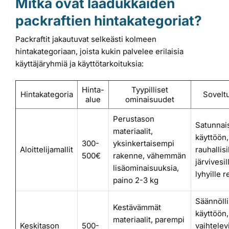
Mitkä ovat laadukkaiden
packraftien hintakategoriat?
Packraftit jakautuvat selkeästi kolmeen
hintakategoriaan, joista kukin palvelee erilaisia
käyttäjäryhmiä ja käyttötarkoituksia:
Hinta-
Tyypilliset
Hintakategoria
Sovelt
alue
ominaisuudet
Perustason
Satunnai
materiaalit,
käyttöön,
300-
yksinkertaisempi
Aloittelijamallit
rauhallisi
500€
rakenne, vähemmän
järvivesil
lisäominaisuuksia,
lyhyille r
paino 2-3 kg
Säännöll
Kestävämmät
käyttöön,
materiaalit, parempi
Keskitason
500-
vaihtelev