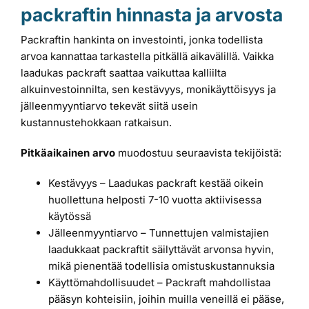
packraftin hinnasta ja arvosta
Packraftin hankinta on investointi, jonka todellista
arvoa kannattaa tarkastella pitkällä aikavälillä. Vaikka
laadukas packraft saattaa vaikuttaa kalliilta
alkuinvestoinnilta, sen kestävyys, monikäyttöisyys ja
jälleenmyyntiarvo tekevät siitä usein
kustannustehokkaan ratkaisun.
Pitkäaikainen arvo
muodostuu seuraavista tekijöistä:
Kestävyys – Laadukas packraft kestää oikein
huollettuna helposti 7-10 vuotta aktiivisessa
käytössä
Jälleenmyyntiarvo – Tunnettujen valmistajien
laadukkaat packraftit säilyttävät arvonsa hyvin,
mikä pienentää todellisia omistuskustannuksia
Käyttömahdollisuudet – Packraft mahdollistaa
pääsyn kohteisiin, joihin muilla veneillä ei pääse,