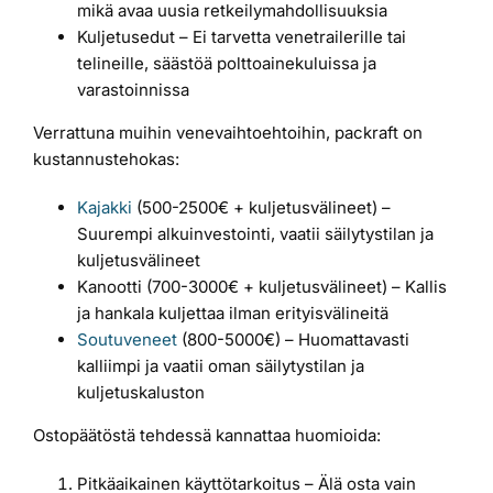
mikä avaa uusia retkeilymahdollisuuksia
Kuljetusedut – Ei tarvetta venetrailerille tai
telineille, säästöä polttoainekuluissa ja
varastoinnissa
Verrattuna muihin venevaihtoehtoihin, packraft on
kustannustehokas:
Kajakki
(500-2500€ + kuljetusvälineet) –
Suurempi alkuinvestointi, vaatii säilytystilan ja
kuljetusvälineet
Kanootti (700-3000€ + kuljetusvälineet) – Kallis
ja hankala kuljettaa ilman erityisvälineitä
Soutuveneet
(800-5000€) – Huomattavasti
kalliimpi ja vaatii oman säilytystilan ja
kuljetuskaluston
Ostopäätöstä tehdessä kannattaa huomioida:
Pitkäaikainen käyttötarkoitus – Älä osta vain