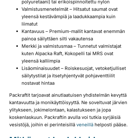
polyuretaani) tai erikoispinnoitettu nylon
Valmistusmenetelmät – Hitsatut saumat ovat
yleensä kestävämpiä ja laadukkaampia kuin
liimatut
Kantavuus – Premium-mallit kantavat enemmän
painoa säilyttäen silti vakautensa
Merkki ja valmistusmaa – Tunnetut valmistajat
kuten Alpacka Raft, Kokopelli tai MRS ovat
yleensä kalliimpia
Lisäominaisuudet – Roiskesuojat, vetoketjulliset
säilytystilat ja itsetyhjentyvät pohjaventtiilit
nostavat hintaa
Packraftit tarjoavat ainutlaatuisen yhdistelmän kevyttä
kantavuutta ja monikäyttöisyyttä. Ne soveltuvat järvien
ylitykseen, jokimelontaan, kalastukseen ja jopa
koskenlaskuun. Packraftin avulla voi tutkia syrjäisiä
vesistöjä, joihin ei perinteisillä
veneillä
helposti pääse.