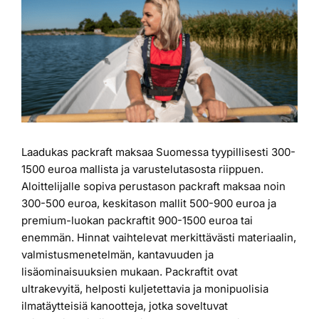
kuvaa
Laiturit
isompana
Valmistajat
Rahoitus
Laadukas packraft maksaa Suomessa tyypillisesti 300-
Asiakaskokemuksia
1500 euroa mallista ja varustelutasosta riippuen.
Aloittelijalle sopiva perustason packraft maksaa noin
300-500 euroa, keskitason mallit 500-900 euroa ja
premium-luokan packraftit 900-1500 euroa tai
enemmän. Hinnat vaihtelevat merkittävästi materiaalin,
valmistusmenetelmän, kantavuuden ja
lisäominaisuuksien mukaan. Packraftit ovat
ultrakevyitä, helposti kuljetettavia ja monipuolisia
ilmatäytteisiä kanootteja, jotka soveltuvat