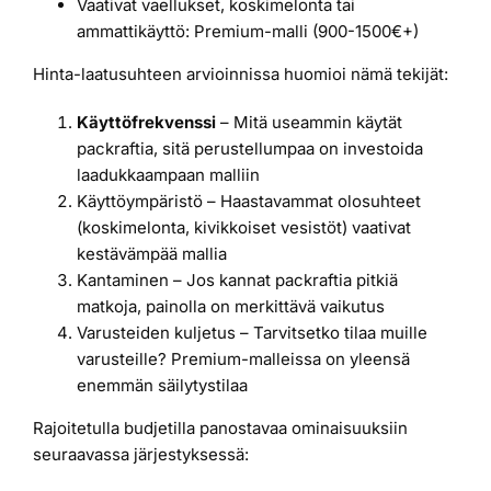
Vaativat vaellukset, koskimelonta tai
ammattikäyttö: Premium-malli (900-1500€+)
Hinta-laatusuhteen arvioinnissa huomioi nämä tekijät:
Käyttöfrekvenssi
– Mitä useammin käytät
packraftia, sitä perustellumpaa on investoida
laadukkaampaan malliin
Käyttöympäristö – Haastavammat olosuhteet
(koskimelonta, kivikkoiset vesistöt) vaativat
kestävämpää mallia
Kantaminen – Jos kannat packraftia pitkiä
matkoja, painolla on merkittävä vaikutus
Varusteiden kuljetus – Tarvitsetko tilaa muille
varusteille? Premium-malleissa on yleensä
enemmän säilytystilaa
Rajoitetulla budjetilla panostavaa ominaisuuksiin
seuraavassa järjestyksessä: