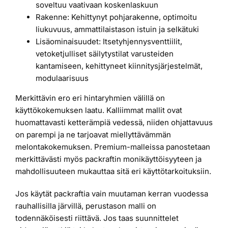
soveltuu vaativaan koskenlaskuun
Rakenne: Kehittynyt pohjarakenne, optimoitu
liukuvuus, ammattilaistason istuin ja selkätuki
Lisäominaisuudet: Itsetyhjennysventtiilit,
vetoketjulliset säilytystilat varusteiden
kantamiseen, kehittyneet kiinnitysjärjestelmät,
modulaarisuus
Merkittävin ero eri hintaryhmien välillä on
käyttökokemuksen laatu. Kalliimmat mallit ovat
huomattavasti ketterämpiä vedessä, niiden ohjattavuus
on parempi ja ne tarjoavat miellyttävämmän
melontakokemuksen. Premium-malleissa panostetaan
merkittävästi myös packraftin monikäyttöisyyteen ja
mahdollisuuteen mukauttaa sitä eri käyttötarkoituksiin.
Jos käytät packraftia vain muutaman kerran vuodessa
rauhallisilla järvillä, perustason malli on
todennäköisesti riittävä. Jos taas suunnittelet