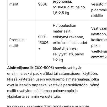
ergonomia,
mallit
900€
vesistöih
roiskesuojat, paino
pidemmil
1,5-2,5 kg
retkille
Huippuluokan
Vaativaa
materiaalit,
käyttöön,
900-
edistynyt rakenne,
Premium-
koskenla
1500€
erikoisominaisuudet
mallit
pitkiin
+
(itsetyhjennys,
vaelluksii
säilytystilat), paino
ammattik
1-2 kg
Aloittelijamallit
(300-500€) soveltuvat hyvin
ensimmäiseksi packraftiksi tai satunnaiseen käyttöön.
Niissä käytetään usein edullisempia materiaaleja, jotka
ovat kuitenkin tarpeeksi kestäviä peruskäyttöön. Nämä
mallit ovat yleensä hieman painavampia ja
yksinkertaisemmin varusteltuja.
Keskitason packraftit (500-900€) tarjoavat hyvän