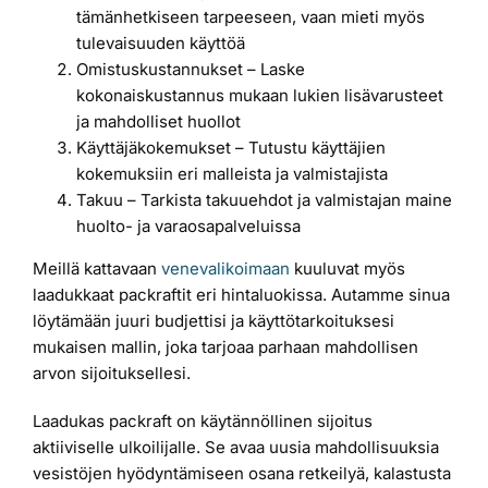
tämänhetkiseen tarpeeseen, vaan mieti myös
tulevaisuuden käyttöä
Omistuskustannukset – Laske
kokonaiskustannus mukaan lukien lisävarusteet
ja mahdolliset huollot
Käyttäjäkokemukset – Tutustu käyttäjien
kokemuksiin eri malleista ja valmistajista
Takuu – Tarkista takuuehdot ja valmistajan maine
huolto- ja varaosapalveluissa
Meillä kattavaan
venevalikoimaan
kuuluvat myös
laadukkaat packraftit eri hintaluokissa. Autamme sinua
löytämään juuri budjettisi ja käyttötarkoituksesi
mukaisen mallin, joka tarjoaa parhaan mahdollisen
arvon sijoituksellesi.
Laadukas packraft on käytännöllinen sijoitus
aktiiviselle ulkoilijalle. Se avaa uusia mahdollisuuksia
vesistöjen hyödyntämiseen osana retkeilyä, kalastusta