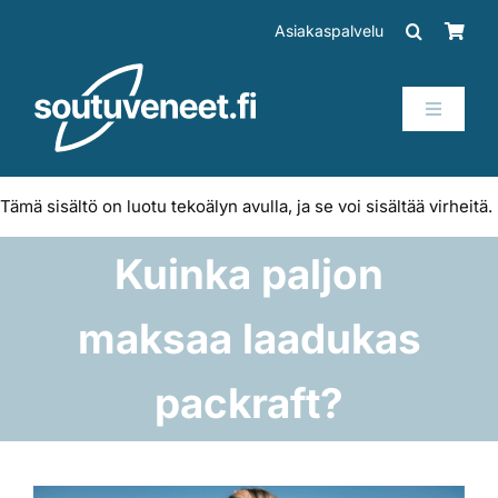
Skip
Asiakaspalvelu
to
content
Toggle
Navigati
Veneet
Tämä sisältö on luotu tekoälyn avulla, ja se voi sisältää virheitä.
Perämoottorit
Kuinka paljon
Trailerit
maksaa laadukas
SUP-laudat
packraft?
Tarvikkeet
Katso