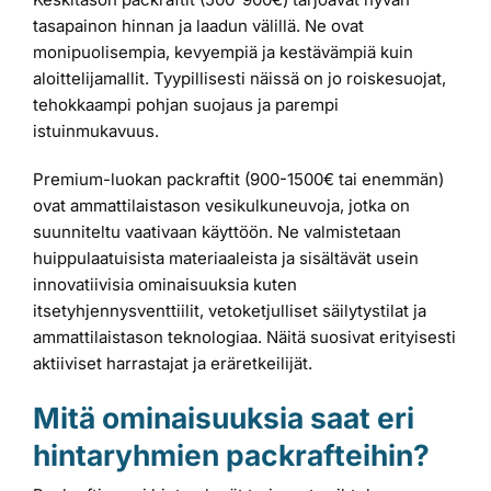
tasapainon hinnan ja laadun välillä. Ne ovat
monipuolisempia, kevyempiä ja kestävämpiä kuin
aloittelijamallit. Tyypillisesti näissä on jo roiskesuojat,
tehokkaampi pohjan suojaus ja parempi
istuinmukavuus.
Premium-luokan packraftit (900-1500€ tai enemmän)
ovat ammattilaistason vesikulkuneuvoja, jotka on
suunniteltu vaativaan käyttöön. Ne valmistetaan
huippulaatuisista materiaaleista ja sisältävät usein
innovatiivisia ominaisuuksia kuten
itsetyhjennysventtiilit, vetoketjulliset säilytystilat ja
ammattilaistason teknologiaa. Näitä suosivat erityisesti
aktiiviset harrastajat ja eräretkeilijät.
Mitä ominaisuuksia saat eri
hintaryhmien packrafteihin?