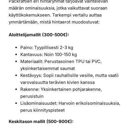
Packraftien eri hintaryhmät tarjoavat vaihtelevan
määrän ominaisuuksia, jotka vaikuttavat suoraan
käyttökokemukseen. Tarkempi vertailu auttaa
ymmärtämään, mistä hintaerot muodostuvat:
Aloittelijamallit (300-500€):
Paino: Tyypillisesti 2-3 kg
Kantavuus: Noin 100-150 kg
Materiaalit: Perustasoinen TPU tai PVC,
yksinkertaisemmat saumat
Kestävyys: Sopii rauhallisille vesille, mutta vaatii
varovaisuutta terävien kivien kanssa
Rakenne: Yksinkertainen pohjarakenne,
perusistuin
Lisäominaisuudet: Harvoin erikoisominaisuuksia,
perus kiinnityspisteet
Keskitason mallit (500-900€):