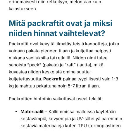
erinomaisesti niin retkeilyyn, melontaan kuin
kalastukseen.
Mitä packraftit ovat ja miksi
niiden hinnat vaihtelevat?
Packraftit ovat kevyitä, ilmatäytteisiä kanootteja, jotka
voidaan pakata pieneen tilaan ja kuljettaa helposti
mukana vaelluksilla tai retkillä. Niiden nimi tulee
sanoista ”pack” (pakata) ja ”raft” (lautta), mikä
kuvastaa niiden keskeistä ominaisuutta –
kuljetettavuutta.
Packraft
painaa tyypillisesti vain 1-3
kg ja mahtuu pakattuna noin 5-7 litran tilaan.
Packraftien hintoihin vaikuttavat useat tekijät:
Materiaalit
– Kalliimmissa malleissa käytetään
kestävämpiä, kevyempiä ja UV-säteilyä paremmin
kestäviä materiaaleja kuten TPU (termoplastinen