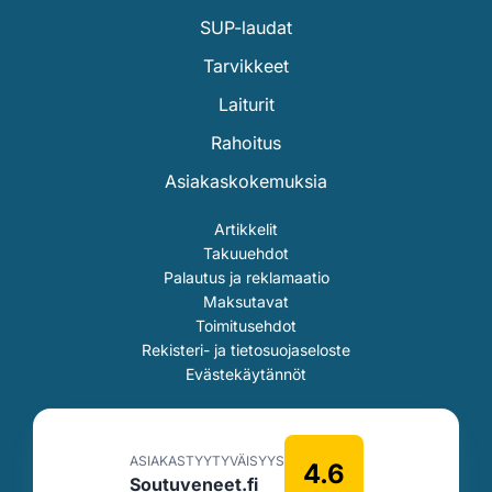
SUP-laudat
Tarvikkeet
Laiturit
Rahoitus
Asiakaskokemuksia
Artikkelit
Takuuehdot
Palautus ja reklamaatio
Maksutavat
Toimitusehdot
Rekisteri- ja tietosuojaseloste
Evästekäytännöt
ASIAKASTYYTYVÄISYYS
4.6
Soutuveneet.fi