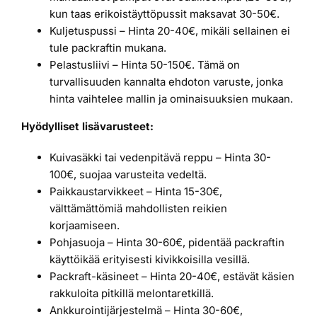
kun taas erikoistäyttöpussit maksavat 30-50€.
Kuljetuspussi – Hinta 20-40€, mikäli sellainen ei
tule packraftin mukana.
Pelastusliivi – Hinta 50-150€. Tämä on
turvallisuuden kannalta ehdoton varuste, jonka
hinta vaihtelee mallin ja ominaisuuksien mukaan.
Hyödylliset lisävarusteet:
Kuivasäkki tai vedenpitävä reppu – Hinta 30-
100€, suojaa varusteita vedeltä.
Paikkaustarvikkeet – Hinta 15-30€,
välttämättömiä mahdollisten reikien
korjaamiseen.
Pohjasuoja – Hinta 30-60€, pidentää packraftin
käyttöikää erityisesti kivikkoisilla vesillä.
Packraft-käsineet – Hinta 20-40€, estävät käsien
rakkuloita pitkillä melontaretkillä.
Ankkurointijärjestelmä – Hinta 30-60€,