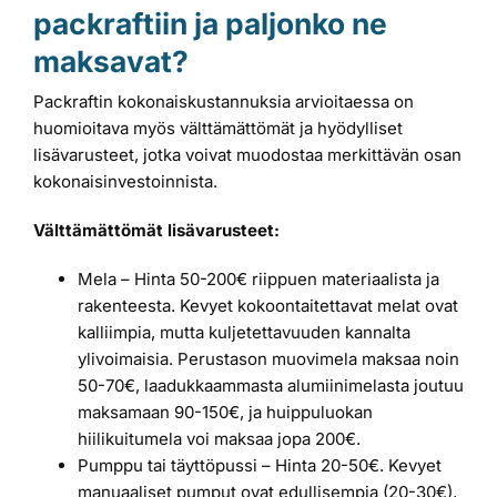
packraftiin ja paljonko ne
maksavat?
Packraftin kokonaiskustannuksia arvioitaessa on
huomioitava myös välttämättömät ja hyödylliset
lisävarusteet, jotka voivat muodostaa merkittävän osan
kokonaisinvestoinnista.
Välttämättömät lisävarusteet:
Mela – Hinta 50-200€ riippuen materiaalista ja
rakenteesta. Kevyet kokoontaitettavat melat ovat
kalliimpia, mutta kuljetettavuuden kannalta
ylivoimaisia. Perustason muovimela maksaa noin
50-70€, laadukkaammasta alumiinimelasta joutuu
maksamaan 90-150€, ja huippuluokan
hiilikuitumela voi maksaa jopa 200€.
Pumppu tai täyttöpussi – Hinta 20-50€. Kevyet
manuaaliset pumput ovat edullisempia (20-30€),