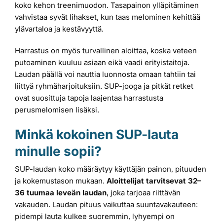
koko kehon treenimuodon. Tasapainon ylläpitäminen
vahvistaa syvät lihakset, kun taas melominen kehittää
ylävartaloa ja kestävyyttä.
Harrastus on myös turvallinen aloittaa, koska veteen
putoaminen kuuluu asiaan eikä vaadi erityistaitoja.
Laudan päällä voi nauttia luonnosta omaan tahtiin tai
liittyä ryhmäharjoituksiin. SUP-jooga ja pitkät retket
ovat suosittuja tapoja laajentaa harrastusta
perusmelomisen lisäksi.
Minkä kokoinen SUP-lauta
minulle sopii?
SUP-laudan koko määräytyy käyttäjän painon, pituuden
ja kokemustason mukaan.
Aloittelijat tarvitsevat 32–
36 tuumaa leveän laudan
, joka tarjoaa riittävän
vakauden. Laudan pituus vaikuttaa suuntavakauteen:
pidempi lauta kulkee suoremmin, lyhyempi on