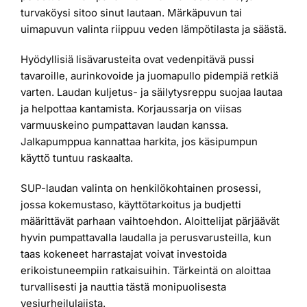
turvaköysi sitoo sinut lautaan. Märkäpuvun tai
uimapuvun valinta riippuu veden lämpötilasta ja säästä.
Hyödyllisiä lisävarusteita ovat vedenpitävä pussi
tavaroille, aurinkovoide ja juomapullo pidempiä retkiä
varten. Laudan kuljetus- ja säilytysreppu suojaa lautaa
ja helpottaa kantamista. Korjaussarja on viisas
varmuuskeino pumpattavan laudan kanssa.
Jalkapumppua kannattaa harkita, jos käsipumpun
käyttö tuntuu raskaalta.
SUP-laudan valinta on henkilökohtainen prosessi,
jossa kokemustaso, käyttötarkoitus ja budjetti
määrittävät parhaan vaihtoehdon. Aloittelijat pärjäävät
hyvin pumpattavalla laudalla ja perusvarusteilla, kun
taas kokeneet harrastajat voivat investoida
erikoistuneempiin ratkaisuihin. Tärkeintä on aloittaa
turvallisesti ja nauttia tästä monipuolisesta
vesiurheilulajista.