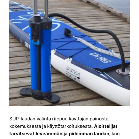
Laiturit
Valmistajat
Rahoitus
Asiakaskokemuksia
SUP-laudan valinta riippuu käyttäjän painosta,
kokemuksesta ja käyttötarkoituksesta.
Aloittelijat
tarvitsevat leveämmän ja pidemmän laudan
, kun