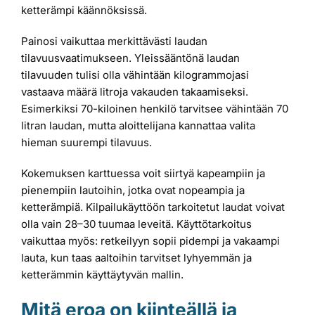
ketterämpi käännöksissä.
Painosi vaikuttaa merkittävästi laudan
tilavuusvaatimukseen. Yleissääntönä laudan
tilavuuden tulisi olla vähintään kilogrammojasi
vastaava määrä litroja vakauden takaamiseksi.
Esimerkiksi 70-kiloinen henkilö tarvitsee vähintään 70
litran laudan, mutta aloittelijana kannattaa valita
hieman suurempi tilavuus.
Kokemuksen karttuessa voit siirtyä kapeampiin ja
pienempiin lautoihin, jotka ovat nopeampia ja
ketterämpiä. Kilpailukäyttöön tarkoitetut laudat voivat
olla vain 28–30 tuumaa leveitä. Käyttötarkoitus
vaikuttaa myös: retkeilyyn sopii pidempi ja vakaampi
lauta, kun taas aaltoihin tarvitset lyhyemmän ja
ketterämmin käyttäytyvän mallin.
Mitä eroa on kiinteällä ja