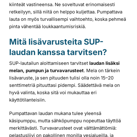
kiinteät vastineensa. Ne soveltuvat erinomaisesti
retkeilyyn, sillä niitä on helppo kuljettaa. Pumpattava
lauta on myös turvallisempi vaihtoehto, koska pehmeä
pinta vähentää loukkaantumisriskiä.
Mitä lisävarusteita SUP-
laudan kanssa tarvitsen?
SUP-lautailun aloittamiseen tarvitset
laudan lisäksi
melan, pumpun ja turvavarusteet
. Mela on tärkein
lisävaruste, ja sen pituuden tulisi olla noin 15–20
senttimetriä pituuttasi pidempi. Säädettävä mela on
hyvä valinta, koska sitä voi mukauttaa eri
käyttötilanteisiin.
Pumpattavan laudan mukana tulee yleensä
käsipumppu, mutta sähköpumppu nopeuttaa täyttöä
merkittävästi. Turvavarusteet ovat välttämättömiä:
pelastusliivi on pakollinen monilla vesialueilla, ja