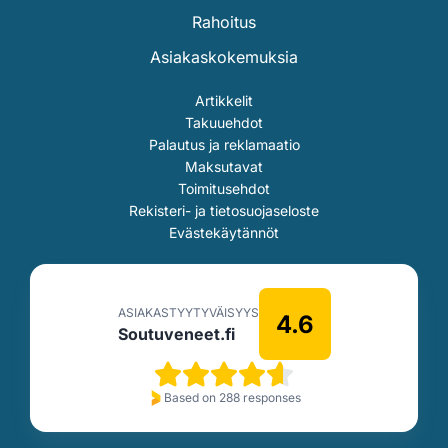
Rahoitus
Asiakaskokemuksia
Artikkelit
Takuuehdot
Palautus ja reklamaatio
Maksutavat
Toimitusehdot
Rekisteri- ja tietosuojaseloste
Evästekäytännöt
ASIAKASTYYTYVÄISYYS
4.6
Soutuveneet.fi
Based on 288 responses