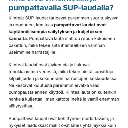
pumpattavalla SUP-laudalla?
Kiinteät SUP-laudat tarjoavat paremman suorituskyvyn
ja nopeuden, kun taas
pumpattavat laudat ovat
käytännöllisempiä säilytyksen ja kuljetuksen
kannalta
. Pumpattava lauta mahtuu repun kokoiseen
pakettiin, mikä tekee siitä ihanteellisen valinnan
useimmille harrastajille.
Kiinteät laudat ovat jäykempiä ja liukuvat
tehokkaammin vedessä, mikä tekee niistä suosittuja
kilpailijoiden ja kokeneiden harrastajien keskuudessa.
Ne kestävät kulutusta paremmin eivätkä vaadi
pumppausta ennen käyttöä. Kiinteä lauta on kuitenkin
hankala kuljettaa ilman kattotelineitä ja vaatii enemmän
säilytystilaa.
Pumpattavat laudat ovat kehittyneet merkittävästi, ja
nykyiset laadukkaat mallit ovat lähes yhtä jäykkiä kuin