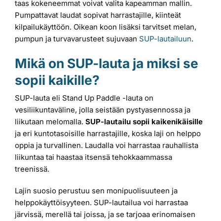
taas kokeneemmat voivat valita kapeamman mallin.
Pumpattavat laudat sopivat harrastajille, kiinteät
kilpailukäyttöön. Oikean koon lisäksi tarvitset melan,
pumpun ja turvavarusteet sujuvaan
SUP-lautailuun
.
Mikä on SUP-lauta ja miksi se
sopii kaikille?
SUP-lauta eli Stand Up Paddle -lauta on
vesiliikuntaväline, jolla seistään pystyasennossa ja
liikutaan melomalla.
SUP-lautailu sopii kaikenikäisille
ja eri kuntotasoisille harrastajille, koska laji on helppo
oppia ja turvallinen. Laudalla voi harrastaa rauhallista
liikuntaa tai haastaa itsensä tehokkaammassa
treenissä.
Lajin suosio perustuu sen monipuolisuuteen ja
helppokäyttöisyyteen. SUP-lautailua voi harrastaa
järvissä, merellä tai joissa, ja se tarjoaa erinomaisen