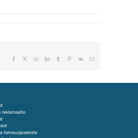
Facebook
X
Reddit
LinkedIn
Tumblr
Pinterest
Vk
Sähköposti
ot
a reklamaatio
at
hdot
ja tietosuojaseloste