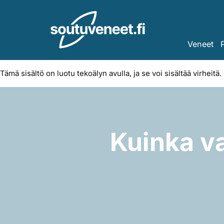
Skip
to
content
Veneet
Tämä sisältö on luotu tekoälyn avulla, ja se voi sisältää virheitä.
Kuinka va