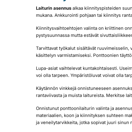
Laiturin asennus
alkaa kiinnityspisteiden suunn
mukana. Ankkurointi pohjaan tai kiinnitys ranta
Kiinnitysvaihtoehtojen valinta on kriittinen on
pystysuunnassa mutta estävät sivuttaisliikkeen
Tarvittavat työkalut sisältävät ruuvimeisselin,
käsittelyn varmistamiseksi. Ponttoonien täyttö
Lupa-asiat vaihtelevat kuntakohtaisesti. Useim
voi olla tarpeen. Ympäristöluvat voivat olla tarp
Käytännön vinkkejä onnistuneeseen asennukseen: 
rantaviivasta ja muista laitureista. Merkitse lai
Onnistunut ponttoonilaiturin valinta ja asennu
materiaalien, koon ja kiinnityksen suhteen mak
ja veneilytarvikkeita, jotka sopivat juuri sinun 