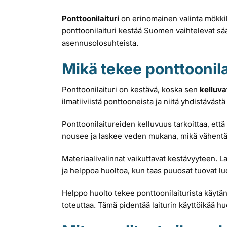
Ponttoonilaituri
on erinomainen valinta mökki
ponttoonilaituri kestää Suomen vaihtelevat sä
asennusolosuhteista.
Mikä tekee ponttoonila
Ponttoonilaituri on kestävä, koska sen
kelluva
ilmatiiviistä ponttooneista ja niitä yhdistäväs
Ponttoonilaitureiden kelluvuus tarkoittaa, että n
nousee ja laskee veden mukana, mikä vähentää
Materiaalivalinnat vaikuttavat kestävyyteen. L
ja helppoa huoltoa, kun taas puuosat tuovat 
Helppo huolto tekee ponttoonilaiturista käytänn
toteuttaa. Tämä pidentää laiturin käyttöikää hu