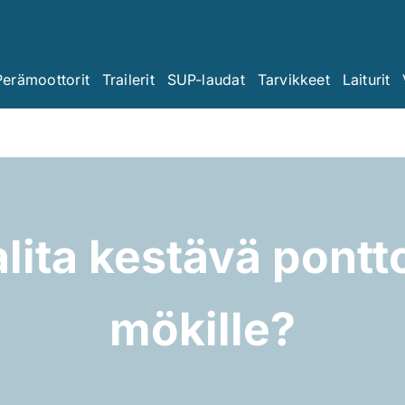
Perämoottorit
Trailerit
SUP-laudat
Tarvikkeet
Laiturit
lita kestävä pontto
mökille?