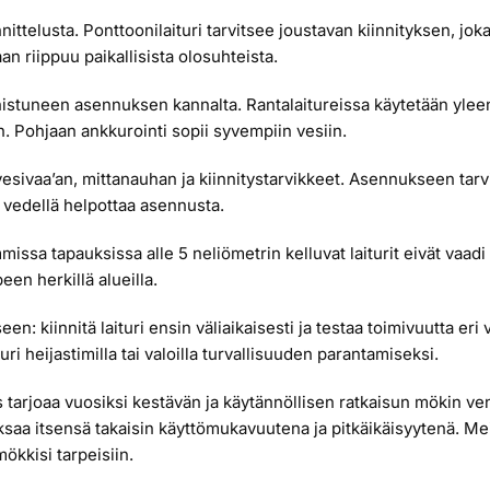
ittelusta. Ponttoonilaituri tarvitsee joustavan kiinnityksen, jok
an riippuu paikallisista olosuhteista.
nistuneen asennuksen kannalta. Rantalaitureissa käytetään yleensä
. Pohjaan ankkurointi sopii syvempiin vesiin.
 vesivaa’an, mittanauhan ja kiinnitystarvikkeet. Asennukseen tar
 vedellä helpottaa asennusta.
missa tapauksissa alle 5 neliömetrin kelluvat laiturit eivät va
een herkillä alueilla.
kiinnitä laituri ensin väliaikaisesti ja testaa toimivuutta eri 
turi heijastimilla tai valoilla turvallisuuden parantamiseksi.
s tarjoaa vuosiksi kestävän ja käytännöllisen ratkaisun mökin ven
saa itsensä takaisin käyttömukavuutena ja pitkäikäisyytenä. Meil
mökkisi tarpeisiin.