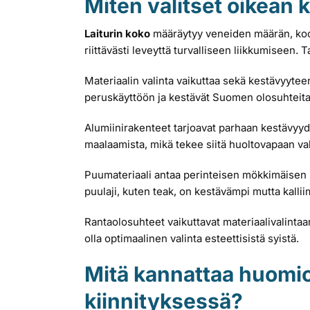
Miten valitset oikean k
Laiturin koko
määräytyy veneiden määrän, koon
riittävästi leveyttä turvalliseen liikkumiseen. 
Materiaalin valinta vaikuttaa sekä kestävyytee
peruskäyttöön ja kestävät Suomen olosuhteita
Alumiinirakenteet tarjoavat parhaan kestävyyde
maalaamista, mikä tekee siitä huoltovapaan va
Puumateriaali antaa perinteisen mökkimäisen ul
puulaji, kuten teak, on kestävämpi mutta kallii
Rantaolosuhteet vaikuttavat materiaalivalintaa
olla optimaalinen valinta esteettisistä syistä.
Mitä kannattaa huomio
kiinnityksessä?