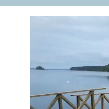
Katso
kuvaa
isompana