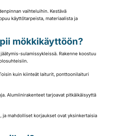
enpinnan vaihteluihin. Kestävä
iippuu käyttötarpeista, materiaalista ja
opii mökkikäyttöön?
a jäätymis-sulamissykleissä. Rakenne koostuu
olosuhteisiin.
isin kuin kiinteät laiturit, ponttoonilaituri
a. Alumiinirakenteet tarjoavat pitkäikäisyyttä
, ja mahdolliset korjaukset ovat yksinkertaisia