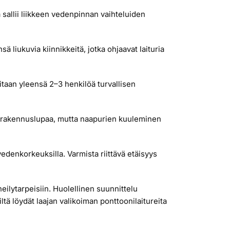
a sallii liikkeen vedenpinnan vaihteluiden
 liukuvia kiinnikkeitä, jotka ohjaavat laituria
vitaan yleensä 2–3 henkilöä turvallisen
adi rakennuslupaa, mutta naapurien kuuleminen
vedenkorkeuksilla. Varmista riittävä etäisyys
eilytarpeisiin. Huolellinen suunnittelu
tä löydät laajan valikoiman ponttoonilaitureita