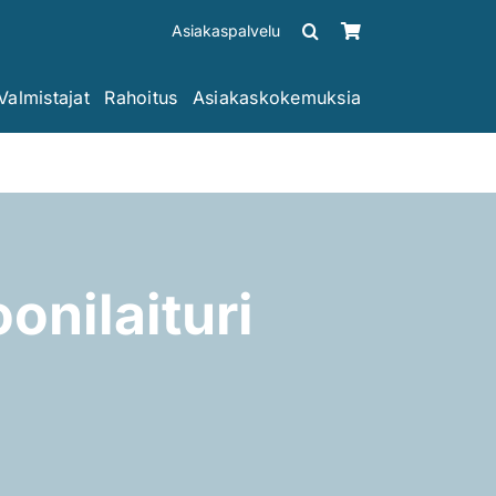
Asiakaspalvelu
Valmistajat
Rahoitus
Asiakaskokemuksia
onilaituri