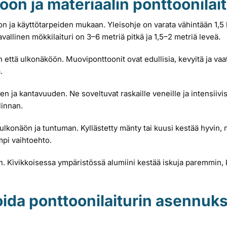
oon ja materiaalin ponttoonilait
 ja käyttötarpeiden mukaan. Yleisohje on varata vähintään 1,5 
Tavallinen mökkilaituri on 3–6 metriä pitkä ja 1,5–2 metriä leveä.
n että ulkonäköön. Muoviponttoonit ovat edullisia, kevyitä ja vaa
.
n ja kantavuuden. Ne soveltuvat raskaille veneille ja intensiivis
linnan.
konäön ja tuntuman. Kyllästetty mänty tai kuusi kestää hyvin, m
mpi vaihtoehto.
n. Kivikkoisessa ympäristössä alumiini kestää iskuja paremmin, 
ida ponttoonilaiturin asennuks