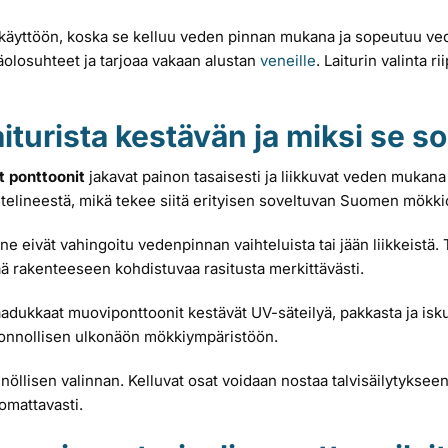
käyttöön, koska se kelluu veden pinnan mukana ja sopeutuu ved
äolosuhteet ja tarjoaa vakaan alustan
veneille
. Laiturin valinta r
iturista kestävän ja miksi se s
t ponttoonit
jakavat painon tasaisesti ja liikkuvat veden mukan
tä telineestä, mikä tekee siitä erityisen soveltuvan Suomen mökki
e eivät vahingoitu vedenpinnan vaihteluista tai jään liikkeistä. To
 rakenteeseen kohdistuvaa rasitusta merkittävästi.
aadukkaat muoviponttoonit kestävät UV-säteilyä, pakkasta ja iskuj
luonnollisen ulkonäön mökkiympäristöön.
öllisen valinnan. Kelluvat osat voidaan nostaa talvisäilytykseen
omattavasti.