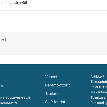
sisältää virheitä.
la!
Veneet
Artikkelit
Takuuehd
Perämoottorit
en
Palautus j
3
Maksutav
Trailerit
(a)soutuveneet.fi
Toimituse
SUP-laudat
Rekisteri- 
uveneet.fi